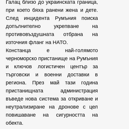
Галац близо до украинската граница,
при което бяха ранени жена и дете.
След инцидента Румъния поиска
допълнително укрепване на
противовъздушната отбрана на
източния фланг на НАТО.
Констанца е най-голямото
черноморско пристанище на Румъния
и ключов логистичен център за
търговски и военни доставки в
региона. През май тази година
пристанищната администрация
въведе нова система за откриване и
неутрализиране на дронове с цел
повишаване на сигурността на
обекта.