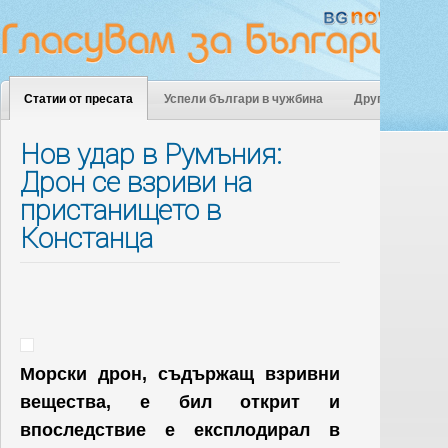
Статии от пресата
Успели българи в чужбина
Други
Нов удар в Румъния:
Дрон се взриви на
пристанището в
Констанца
Морски дрон, съдържащ взривни
вещества, е бил открит и
впоследствие е експлодирал в