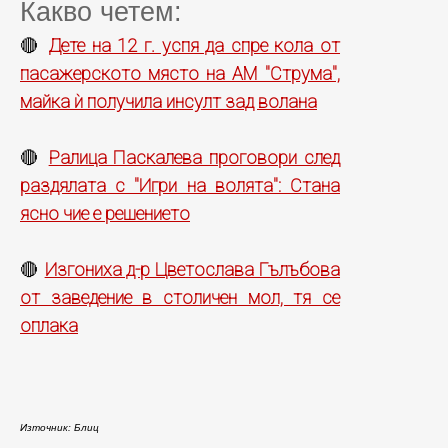
Какво четем:
Дете на 12 г. успя да спре кола от
🔴
пасажерското място на АМ "Струма",
майка ѝ получила инсулт зад волана
Ралица Паскалева проговори след
🔴
раздялата с "Игри на волята": Стана
ясно чие е решението
Изгониха д-р Цветослава Гълъбова
🔴
от заведение в столичен мол, тя се
оплака
Източник: Блиц