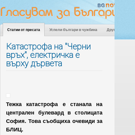
Статии от пресата
Успели българи в чужбина
Други
Катастрофа на "Черни
връх", електричка е
върху дървета
Тежка катастрофа е станала на
централен булевард в столицата
София. Това съобщиха очевиди за
БЛИЦ.