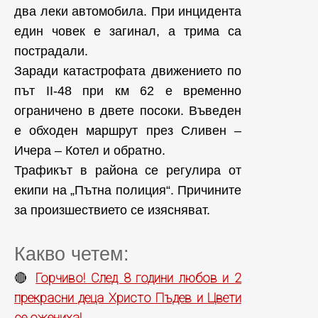
два леки автомобила. При инцидента
един човек е загинал, а трима са
пострадали.
Заради катастрофата движението по
път II-48 при км 62 е временно
ограничено в двете посоки. Въведен
е обходен маршрут през Сливен –
Ичера – Котел и обратно.
Трафикът в района се регулира от
екипи на „Пътна полиция“. Причините
за произшествието се изясняват.
Какво четем:
Горчиво! След 8 години любов и 2
🔴
прекрасни деца Христо Пъдев и Цвети
се ожениха!