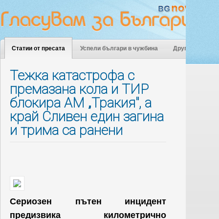
Статии от пресата
Успели българи в чужбина
Други
Тежка катастрофа с
премазана кола и ТИР
блокира АМ „Тракия", а
край Сливен един загина
и трима са ранени
Сериозен пътен инцидент
предизвика километрично