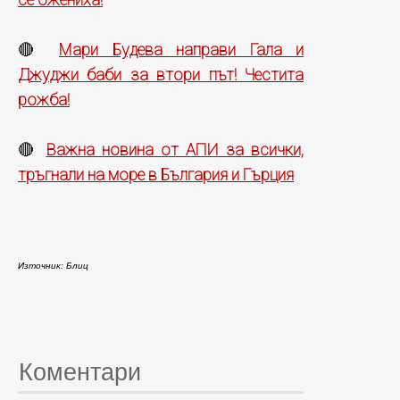
Мари Будева направи Гала и
🔴
Джуджи баби за втори път! Честита
рожба!
Важна новина от АПИ за всички,
🔴
тръгнали на море в България и Гърция
Източник: Блиц
Коментари