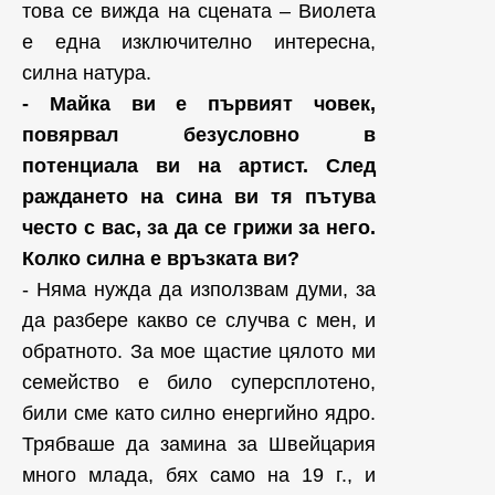
това се вижда на сцената – Виолета
е една изключително интересна,
силна натура.
- Майка ви е първият човек,
повярвал безусловно в
потенциала ви на артист. След
раждането на сина ви тя пътува
често с вас, за да се грижи за него.
Колко силна е връзката ви?
- Няма нужда да използвам думи, за
да разбере какво се случва с мен, и
обратното. За мое щастие цялото ми
семейство е било суперсплотено,
били сме като силно енергийно ядро.
Трябваше да замина за Швейцария
много млада, бях само на 19 г., и