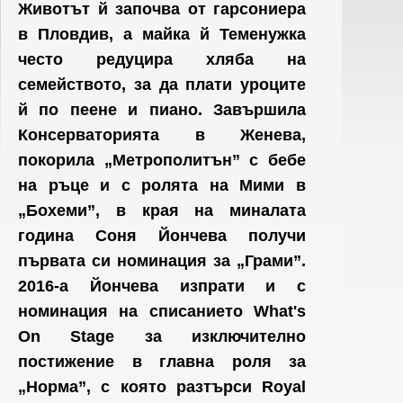
Животът й започва от гарсониера
в Пловдив, а майка й Теменужка
често редуцира хляба на
семейството, за да плати уроците
й по пеене и пиано. Завършила
Консерваторията в Женева,
покорила „Метрополитън” с бебе
на ръце и с ролята на Мими в
„Бохеми”, в края на миналата
година Соня Йончева получи
първата си номинация за „Грами”.
2016-а Йончева изпрати и с
номинация на списанието What's
On Stage за изключително
постижение в главна роля за
„Норма”, с която разтърси Royal