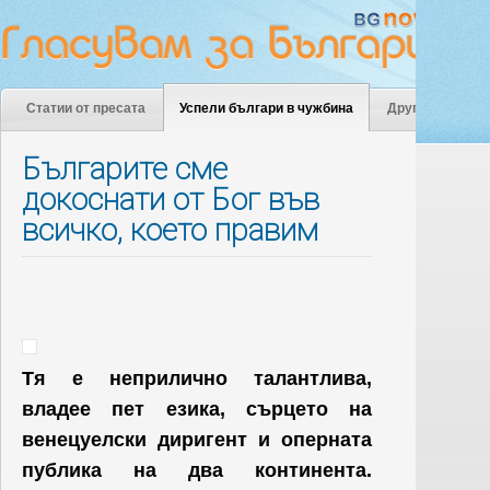
Статии от пресата
Успели българи в чужбина
Други
Българите сме
докоснати от Бог във
всичко, което правим
Тя е неприлично талантлива,
владее пет езика, сърцето на
венецуелски диригент и оперната
публика на два континента.