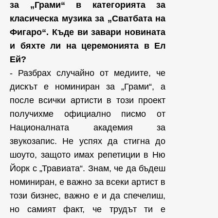
за „Грами“ в категорията за
класическа музика за „Сватбата на
Фигаро“. Къде ви завари новината
и бяхте ли на церемонията в Ел
Ей?
- Разбрах случайно от медиите, че
дискът е номиниран за „Грами“, а
после всички артисти в този проект
получихме официално писмо от
Националната академия за
звукозапис. Не успях да стигна до
шоуто, защото имах репетиции в Ню
Йорк с „Травиата“. Знам, че да бъдеш
номиниран, е важно за всеки артист в
този бизнес, важно е и да спечелиш,
но самият факт, че трудът ти е