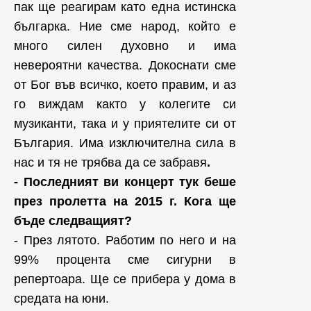
пак ще реагирам като една истинска
българка. Ние сме народ, който е
много силен духовно и има
невероятни качества. Докоснати сме
от Бог във всичко, което правим, и аз
го виждам както у колегите си
музиканти, така и у приятелите си от
България. Има изключителна сила в
нас и тя не трябва да се забравя
.
- Последният ви концерт тук беше
през пролетта на 2015 г. Кога ще
бъде следващият?
- През лятото. Работим по него и на
99% процента сме сигурни в
репертоара. Ще се прибера у дома в
средата на юни.