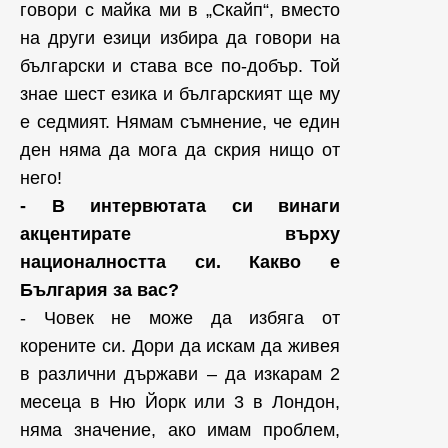
говори с майка ми в „Скайп“, вместо
на други езици избира да говори на
български и става все по-добър. Той
знае шест езика и българският ще му
е седмият. Нямам съмнение, че един
ден няма да мога да скрия нищо от
него!
- В интервютата си винаги
акцентирате върху
националността си. Какво е
България за вас?
- Човек не може да избяга от
корените си. Дори да искам да живея
в различни държави – да изкарам 2
месеца в Ню Йорк или 3 в Лондон,
няма значение, ако имам проблем,