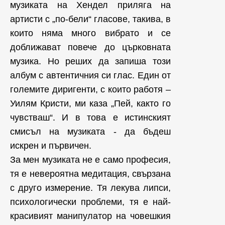
музиката на Хендел приляга на
артисти с „по-бели“ гласове, такива, в
които няма много вибрато и се
доближават повече до църковната
музика. Но реших да запиша този
албум с автентичния си глас. Един от
големите диригенти, с които работя –
Уилям Кристи, ми каза „Пей, както го
чувстваш“. И в това е истинският
смисъл на музиката - да бъдеш
искрен и първичен.
За мен музиката не е само професия,
тя е невероятна медитация, свързана
с друго измерение. Тя лекува липси,
психологически проблеми, тя е най-
красивият манипулатор на човешкия