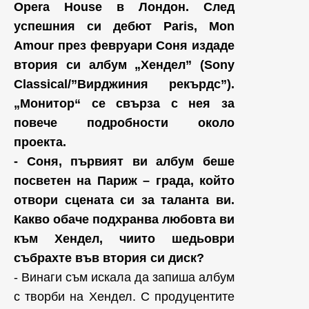
Opera House в Лондон. След
успешния си дебют Paris, Mon
Amour през февруари Соня издаде
втория си албум „Хендел” (Sony
Classical/”Вирджиния рекърдс”).
„Монитор“ се свърза с нея за
повече подробности около
проекта.
- Соня, първият ви албум беше
посветен на Париж – града, който
отвори сцената си за таланта ви.
Какво обаче подхранва любовта ви
към Хендел, чиито шедьоври
събрахте във втория си диск?
- Винаги съм искала да запиша албум
с творби на Хендел. С продуцентите