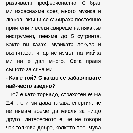
развивали професионално. С брат
ми израснахме сред много музика и
любов, вкъщи се събираха постоянно
приятели и всеки свиреше на някакъв
инструмент, пеехме до 5 сутринта.
Както ви казах, музиката лекува и
възпитава, и артистизмът на майка
ми ни е дал много. Сега правя
същото за сина ми.
- Как е той? С какво се забавлявате
най-често заедно?
- Той е като торнадо, страхотен е! На
2,4 г. е и ми дава такава енергия, че
не нямам време да мисля за нищо
друго. Интересното е, че не говори
чак толкова добре, колкото пее. Чува