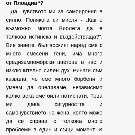
oт Пловдив“?
- Да, чувството ми за самоирония е
силно. Понякога си мисля - „Как е
възможно моята Виолета да е
толкова истинска и въздействаща?“.
Вие знаете, българският народ сме с
много смесени гени, има много
средиземноморски цветове в нас и
изключително силен дух. Винаги съм
казвала, че сме много борбени и
умеем да оцеляваме, независимо
колко века сме били потиснати. Това
ми дава сигурността и
самочувствието на жена, която може
да се справи с толкова много
проблеми в един и същи момент. И