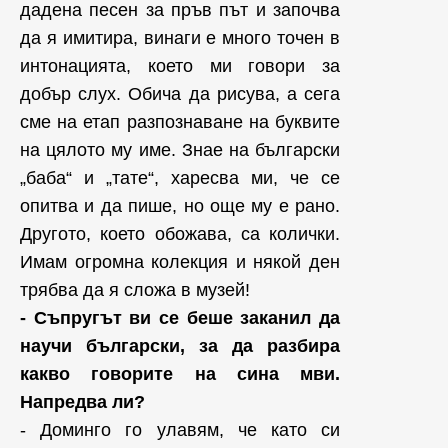
дадена песен за пръв път и започва
да я имитира, винаги е много точен в
интонацията, което ми говори за
добър слух. Обича да рисува, а сега
сме на етап разпознаване на буквите
на цялото му име. Знае на български
„баба“ и „тате“, харесва ми, че се
опитва и да пише, но още му е рано.
Другото, което обожава, са колички.
Имам огромна колекция и някой ден
трябва да я сложа в музей!
- Съпругът ви се беше заканил да
научи български, за да разбира
какво говорите на сина мви.
Напредва ли?
- Доминго го улавям, че като си