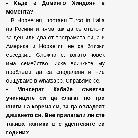
- Къде е Доминго Хиндоян в
момента?
- В Норвегия, поставя Turco in Italia
на Росини и няма как да се отклони
за ден или два от програмата си, а и
Америка и Норвегия не са близки
съседки... Сложно е, когато човек
има семейство, иска всичките му
проблеми да са споделени и ние
общуваме в whatsapp. Справяме се.
- Монсерат Кабайе съветва
учениците си да слагат по три
книги на корема си, за да овладеят
дишането си. Вие прилагали ли сте
такива тактики в студентските си
години?