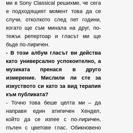
ми в Sony Classical решихме, че сега
е подходящият момент това да се
случи, отколкото след пет години,
когато ще съм минала на друг, по-
тежък репертоар и гласът ми ще
бъде по-лиричен.
- В този албум гласът ви действа
като универсално успокоително, а
музиката пренася в друго
измерение. Мислили ли сте за
изкуството си като за вид терапия
към публиката?
- Точно това беше целта ми – да
направя един атипичен Хендел,
който да се изпее с по-лиричен,
пълен с цветове глас. Обикновено