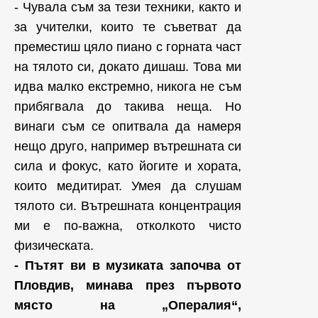
- Чувала съм за тези техники, както и
за учителки, които те съветват да
преместиш цяло пиано с горната част
на тялото си, докато дишаш. Това ми
идва малко екстремно, никога не съм
прибягвала до такива неща. Но
винаги съм се опитвала да намеря
нещо друго, например вътрешната си
сила и фокус, като йогите и хората,
които медитират. Умея да слушам
тялото си. Вътрешната концентрация
ми е по-важна, отколкото чисто
физическата.
- Пътят ви в музиката започва от
Пловдив, минава през първото
място на „Опералия“,