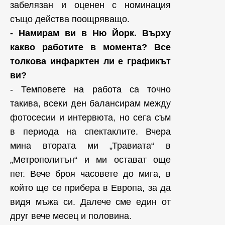
забелязан и оценен с номинация
също действа поощряващо.
- Намирам ви в Ню Йорк. Върху
какво работите в момента? Все
толкова инфарктен ли е графикът
ви?
- Темповете на работа са точно
такива, всеки ден балансирам между
фотосесии и интервюта, но сега съм
в периода на спектаклите. Вчера
мина втората ми „Травиата“ в
„Метрополитън“ и ми остават още
пет. Вече броя часовете до мига, в
който ще се прибера в Европа, за да
видя мъжа си. Далече сме един от
друг вече месец и половина.