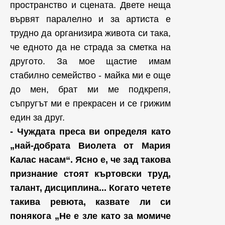
пространство и сцената. Двете неща
вървят паралелно и за артиста е
трудно да организира живота си така,
че едното да не страда за сметка на
другото. За мое щастие имам
стабилно семейство - майка ми е още
до мен, брат ми ме подкрепя,
съпругът ми е прекрасен и се грижим
един за друг.
- Чуждата преса ви определя като
„най-добрата Виолета от Мария
Калас насам“. Ясно е, че зад такова
признание стоят къртовски труд,
талант, дисциплина... Когато четете
такива ревюта, казвате ли си
понякога „Не е зле като за момиче