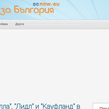
жбина
Други
ла", "Лидл" и "Кауфланд" в
Посл