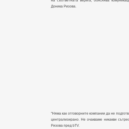
на съответната верига, обяснява комуника
Доника Ризова.
"Няма как отговорните компании да не подготвя
централизирано. Не очакваме никакви сътре
Ризова пред bTV.