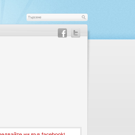
едвайте ни във facebook!