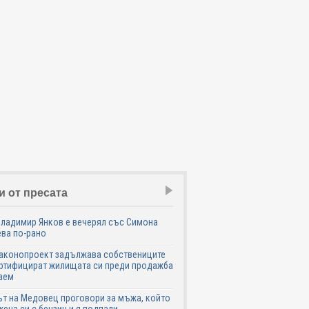
и от пресата
Владимир Янков е вечерял със Симона
ва по-рано
законопроект задължава собствениците
ртифицират жилищата си преди продажба
аем
т на Медовец проговори за мъжа, който