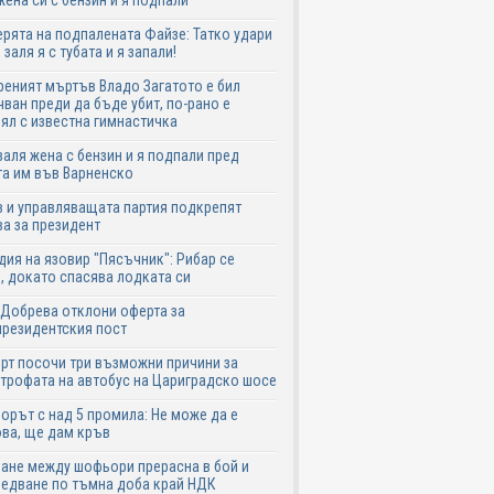
жена си с бензин и я подпали
ята на подпалената Файзе: Татко удари
 заля я с тубата и я запали!
еният мъртъв Владо Загатото е бил
ван преди да бъде убит, по-рано е
ял с известна гимнастичка
аля жена с бензин и я подпали пред
а им във Варненско
 и управляващата партия подкрепят
а за президент
дия на язовир "Пясъчник": Рибар се
, докато спасява лодката си
Добрева отклони оферта за
резидентския пост
рт посочи три възможни причини за
трофата на автобус на Цариградско шосе
рът с над 5 промила: Не може да е
ва, ще дам кръв
ане между шофьори прерасна в бой и
едване по тъмна доба край НДК