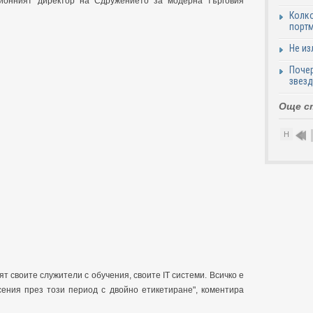
ционният директор на Сдружението за модерна търговия
Колко
портм
Не из
Почер
звезд
Още с
Н
т своите служители с обучения, своите IT системи. Всичко е
сения през този период с двойно етикетиране", коментира