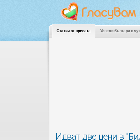
Статии от пресата
Успели българи в чу
Идват две цени в "Бил