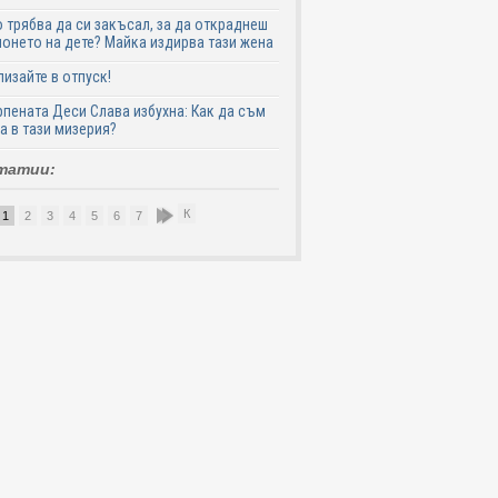
 трябва да си закъсал, за да откраднеш
онето на дете? Майка издирва тази жена
лизайте в отпуск!
пената Деси Слава избухна: Как да съм
а в тази мизерия?
татии:
К
1
2
3
4
5
6
7
8
9
10