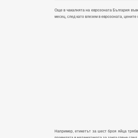
Още в чакалнята на еврозоната България въвеж
месец, след като влезем в еврозоната, цените 
Например, етикетът за шест броя яйца трябва
правилата в математиката за закръгляне след