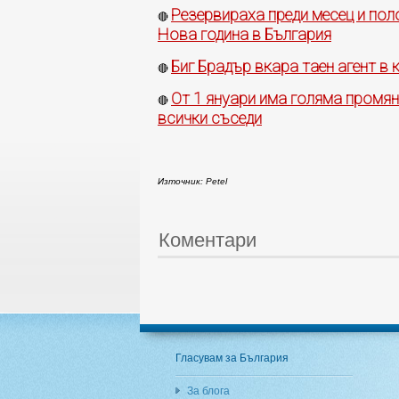
Резервираха преди месец и пол
🔴
Нова година в България
Биг Брадър вкара таен агент в
🔴
От 1 януари има голяма промян
🔴
всички съседи
Източник: Petel
Коментари
Гласувам за България
За блога