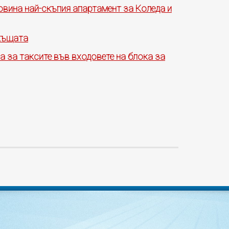
овина най-скъпия апартамент за Коледа и
 къщата
а за таксите във входовете на блока за