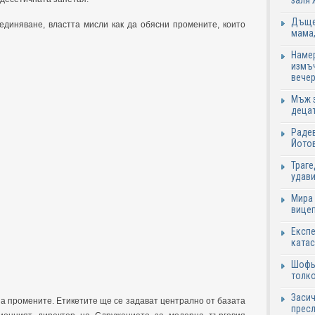
заля 
Дъщер
единяване, властта мисли как да обясни промените, които
мама,
Намер
измъч
вечер
Мъж з
децат
Радев
Йотов
Траге
удави
Мира 
вицеп
Експе
катас
Шофьо
толко
Засич
за промените. Етикетите ще се задават централно от базата
пресл