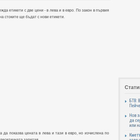
да етикети с две цени - в лева и в евро. По закон в първия
на стоките ще бъдат с нови етикети.
Стати
БТВ: 
Пейче
Нов 
да се
или н
 да показва цената в лева и тази в евро, но изчислена по
Кметъ
 десетичната запетая.