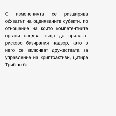
С измененията се разширява
обхватът на оценяваните субекти, по
отношение на които компетентните
органи следва също да прилагат
рисково базирания надзор, като в
него се включват дружествата за
управление на криптоактиви, цитира
Трибюн.бг.