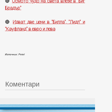
Осмото чудо на света влезе в "Биг
🔴
Брадър"
Идват две цени в "Билла", "Лидл" и
🔴
"Кауфланд" в евро и лева
Източник: Petel
Коментари