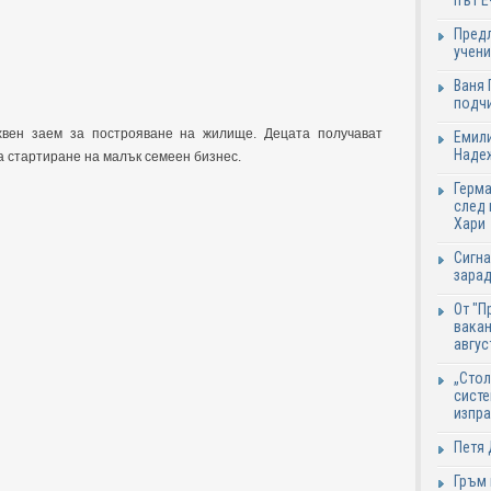
път Е
Предл
учени
Ваня 
подч
хвен заем за построяване на жилище. Децата получават
Емили
Надеж
а стартиране на малък семеен бизнес.
Герма
след 
Хари
Сигна
зарад
От "П
вакан
авгус
„Стол
систе
изпр
Петя 
Гръм 