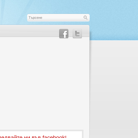
едвайте ни във facebook!