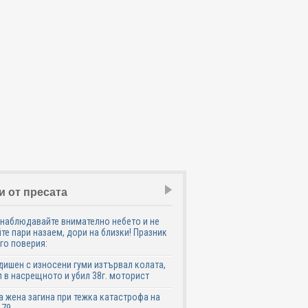
и от пресата
наблюдавайте внимателно небето и не
те пари назаем, дори на близки! Празник
го поверия:
дишен с износени гуми изтървал колата,
 в насрещното и убил 38г. моторист
 жена загина при тежка катастрофа на