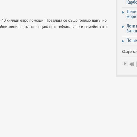
Карб
Десет
море
по 40 хиляди евро помощи. Предлага се също голямо данъчно
Лети 
ъобщи министърът по социалното сближаване и семейството
битка
Почи
Още с
Н