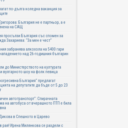
-79
агат по-дълга коледна ваканция за
ците
Григорова: България не е партньор, а е
инена на САЩ
я просълзи България със спомен за
да Захариева: "За мен е чест"
ния забранява алкохола на 5400 гари
нападението над 26-годишния българин
ли до Министерството на културата
и вулгарното шоу на фолк певица
рогресивна България" предлагат
цията на депутатите да бъде от 5 до 23
т
ичен автотранспорт": Спирачната
ма на автобуса от вчерашното ПТП е била
авна
Дикова в Спешното в Царево
в рая! Ирена Милянкова се раздели с