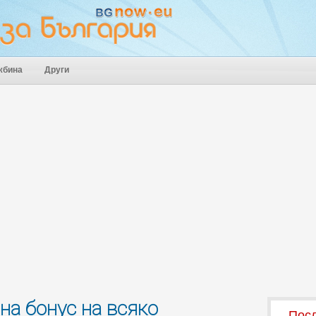
жбина
Други
на бонус на всяко
Посл