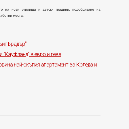
то на нови училища и детски градини, подобряване на
работни места.
Биг Брадър"
 и "Кауфланд" в евро и лева
овина най-скъпия апартамент за Коледа и