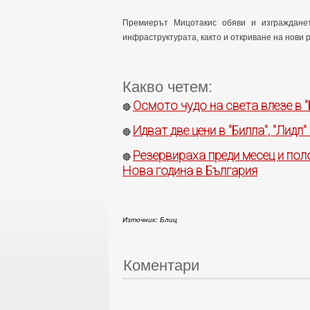
Премиерът Мицотакис обяви и изграждане
инфраструктурата, както и откриване на нови 
Какво четем:
Осмото чудо на света влезе в "
🔴
Идват две цени в "Билла", "Лидл"
🔴
Резервираха преди месец и пол
🔴
Нова година в България
Източник: Блиц
Коментари