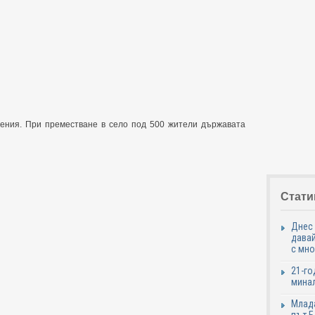
ения. При преместване в село под 500 жители държавата
Стати
Днес 
давай
с мно
21-го
минал
Млада