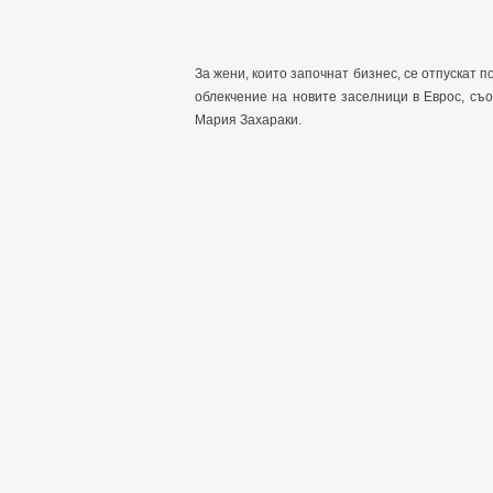
За жени, които започнат бизнес, се отпускат 
облекчение на новите заселници в Еврос, с
Мария Захараки.