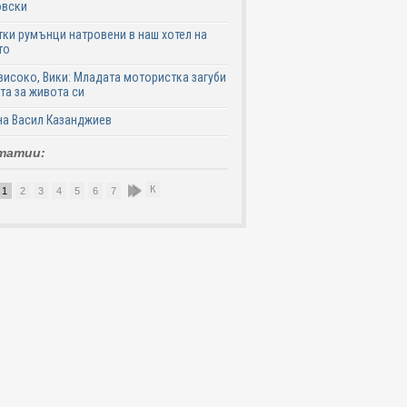
овски
ки румънци натровени в наш хотел на
то
високо, Вики: Младата мотористка загуби
та за живота си
на Васил Казанджиев
татии:
К
1
2
3
4
5
6
7
8
9
10