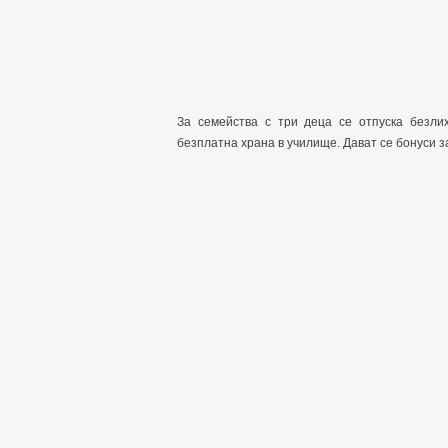
За семейства с три деца се отпуска безли
безплатна храна в училище. Дават се бонуси з