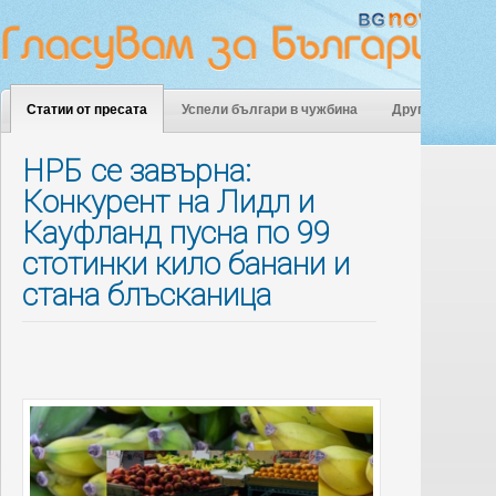
Статии от пресата
Успели българи в чужбина
Други
НРБ се завърна:
Конкурент на Лидл и
Кауфланд пусна по 99
стотинки кило банани и
стана блъсканица