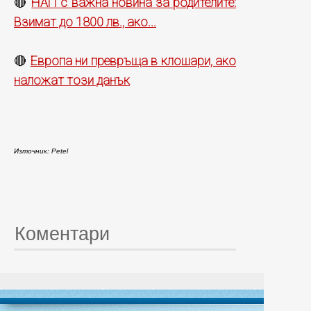
НАП с важна новина за родителите:
🔴
Взимат до 1800 лв., ако...
Европа ни превръща в клошари, ако
🔴
наложат този данък
Източник: Petel
Коментари