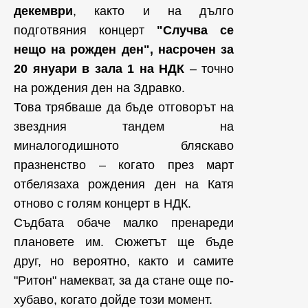
декември
, както и на дълго
подготвяния концерт
"Случва се
нещо на рожден ден", насрочен за
20 януари в зала 1 на НДК
– точно
на рождения ден на Здравко.
Това трябваше да бъде отговорът на
звездния тандем на
миналогодишното бляскаво
празненство – когато през март
отбелязаха рождения ден на Катя
отново с голям концерт в НДК.
Съдбата обаче малко пренареди
плановете им. Сюжетът ще бъде
друг, но вероятно, както и самите
"Ритон" намекват, за да стане още по-
хубаво, когато дойде този момент.