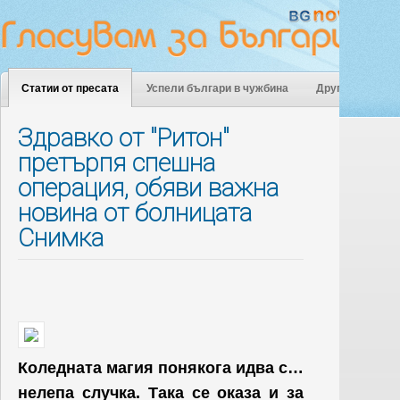
Статии от пресата
Успели българи в чужбина
Други
Здравко от "Ритон"
претърпя спешна
операция, обяви важна
новина от болницата
Снимка
Коледната магия понякога идва с…
нелепа случка. Така се оказа и за