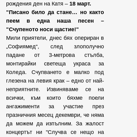
рождения ден на Катя –
18 март.
"Писано било да стане… но както
пеем в една наша песен –
"Счупеното носи щастие!"
Мили приятели, днес бях опериран в
„Софиямед“, след злополучно
падане от 3-метрова стълба,
монтирайки светеща украса за
Коледа. Счупването е малко под
глезена на левия крак – едно от най-
неприятните. Извиняваме се на
всички, към които бяхме поели
ангажименти за участие през
празничния месец декември, че няма
да можем да изпълним. За жалост
концертът ни "Случва се нещо на