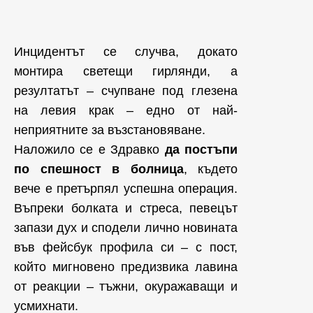
Инцидентът се случва, докато
монтира светещи гирлянди, а
резултатът – счупване под глезена
на левия крак – едно от най-
неприятните за възстановяване.
Наложило се е Здравко
да постъпи
по спешност в болница
, където
вече е претърпял успешна операция.
Въпреки болката и стреса, певецът
запази дух и сподели лично новината
във фейсбук профила си – с пост,
който мигновено предизвика лавина
от реакции – тъжни, окуражаващи и
усмихнати.