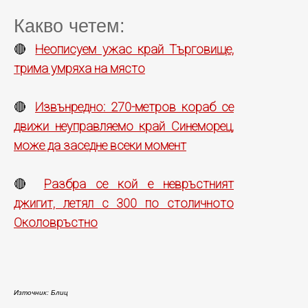
Какво четем:
Неописуем ужас край Търговище,
🔴
трима умряха на място
Извънредно: 270-метров кораб се
🔴
движи неуправляемо край Синеморец,
може да заседне всеки момент
Разбра се кой е невръстният
🔴
джигит, летял с 300 по столичното
Околовръстно
Източник: Блиц