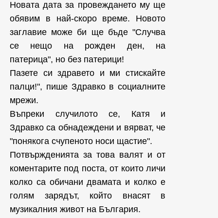
Новата дата за провеждането му ще
обявим в най-скоро време. Новото
заглавие може би ще бъде "Случва
се нещо на рожден ден, на
патерица", но без патерици!
Пазете си здравето и ми стискайте
палци!", пише Здравко в социалните
мрежи.
Въпреки случилото се, Катя и
Здравко са обнадеждени и вярват, че
"понякога счупеното носи щастие".
Потвържденията за това валят и от
коментарите под поста, от които личи
колко са обичани двамата и колко е
голям зарядът, който внасят в
музикалния живот на България.