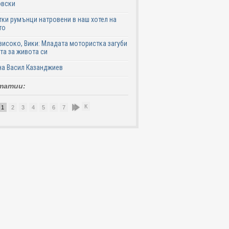
овски
ки румънци натровени в наш хотел на
то
високо, Вики: Младата мотористка загуби
та за живота си
на Васил Казанджиев
татии:
К
1
2
3
4
5
6
7
8
9
10