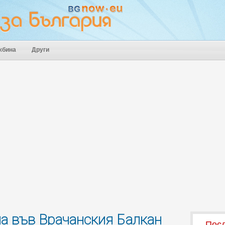
жбина
Други
 във Врачанския Балкан
Посл