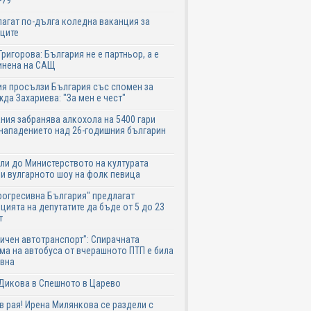
-79
агат по-дълга коледна ваканция за
ците
Григорова: България не е партньор, а е
инена на САЩ
я просълзи България със спомен за
да Захариева: "За мен е чест"
ния забранява алкохола на 5400 гари
нападението над 26-годишния българин
ли до Министерството на културата
и вулгарното шоу на фолк певица
рогресивна България" предлагат
цията на депутатите да бъде от 5 до 23
т
ичен автотранспорт": Спирачната
ма на автобуса от вчерашното ПТП е била
авна
Дикова в Спешното в Царево
в рая! Ирена Милянкова се раздели с