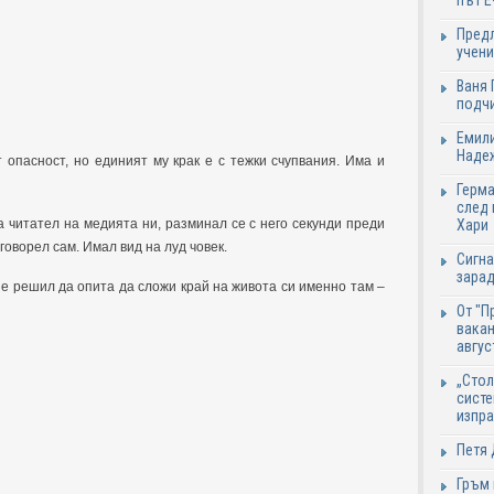
път Е
Предл
учени
Ваня 
подч
Емили
Надеж
 опасност, но единият му крак е с тежки счупвания. Има и
Герма
след 
 читател на медията ни, разминал се с него секунди преди
Хари
 говорел сам. Имал вид на луд човек.
Сигна
зарад
 е решил да опита да сложи край на живота си именно там –
От "П
вакан
авгус
„Стол
систе
изпр
Петя 
Гръм 