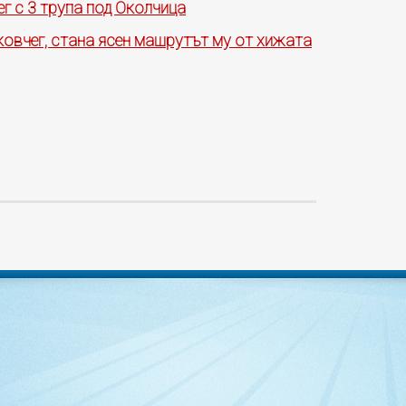
г с 3 трупа под Околчица
ковчег, стана ясен машрутът му от хижата