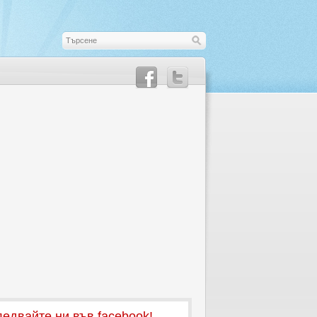
едвайте ни във facebook!