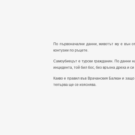
По първоначални данни, животът му е вън от
контузии по ръцете.
Самоубиецът е турски гражданин. По данни на
инцидента, той бил бос, без връхна дреха и си
Какво е правил във Врачанския Балкан и защо
тепърва ще се изяснява.