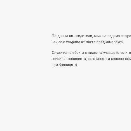
По данни на свидетели, мъж на видима възрас
Той се е хвърлил от моста пред комплекса.
Служител в обекта е видял случващото се и н
екипи на полицията, пожарната и спешна пом
към болницата.