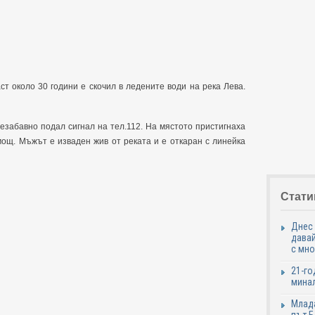
т около 30 години е скочил в ледените води на река Лева.
езабавно подал сигнал на тел.112. На мястото пристигнаха
ощ. Мъжът е изваден жив от реката и е откаран с линейка
Стати
Днес 
давай
с мно
21-го
минал
Млада