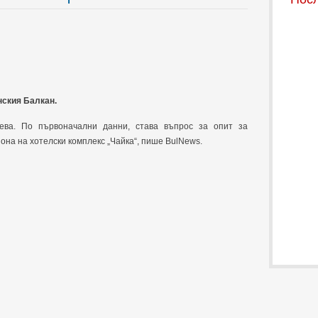
нския Балкан.
ева. По първоначални данни, става въпрос за опит за
она на хотелски комплекс „Чайка“, пише BulNews.