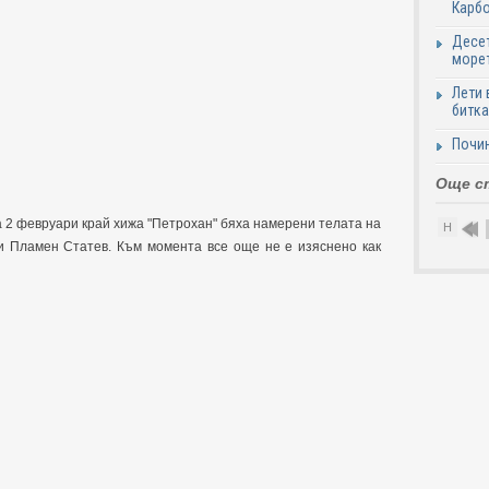
Карб
Десет
море
Лети 
битка
Почи
Още с
а 2 февруари край хижа "Петрохан" бяха намерени телата на
Н
и Пламен Статев. Към момента все още не е изяснено как