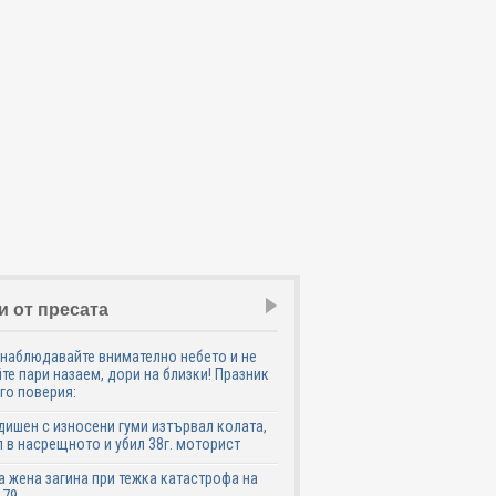
и от пресата
наблюдавайте внимателно небето и не
те пари назаем, дори на близки! Празник
го поверия:
дишен с износени гуми изтървал колата,
 в насрещното и убил 38г. моторист
 жена загина при тежка катастрофа на