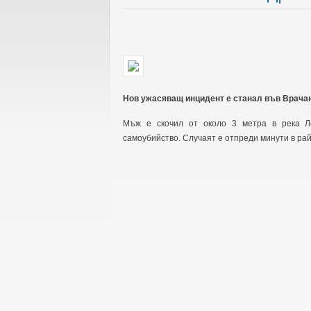
Нов ужасяващ инцидент е станал във Врача
Мъж е скочил от около 3 метра в река Л
самоубийство. Случаят е отпреди минути в рай