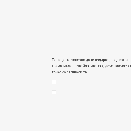
Полицията започна да ги издирва, след като н
трима мъже - Ивайло Иванов, Дечо Василев 
точно са загинали те.