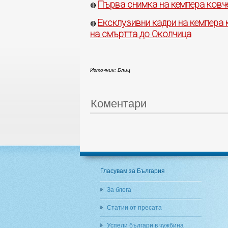
Първа снимка на кемпера ковче
🔴
Ексклузивни кадри на кемпера 
🔴
на смъртта до Околчица
Източник: Блиц
Коментари
Гласувам за България
За блога
Статии от пресата
Успели българи в чужбина