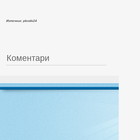
Източник: plovdiv24
Коментари
© 20