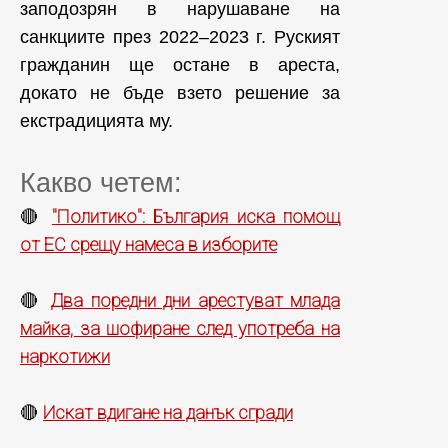
заподозрян в нарушаване на
санкциите през 2022–2023 г. Руският
гражданин ще остане в ареста,
докато не бъде взето решение за
екстрадицията му.
Какво четем:
"Политико": България иска помощ
🔴
от ЕС срещу намеса в изборите
Два поредни дни арестуват млада
🔴
майка, за шофиране след употреба на
наркотижи
Искат вдигане на данък сгради
🔴