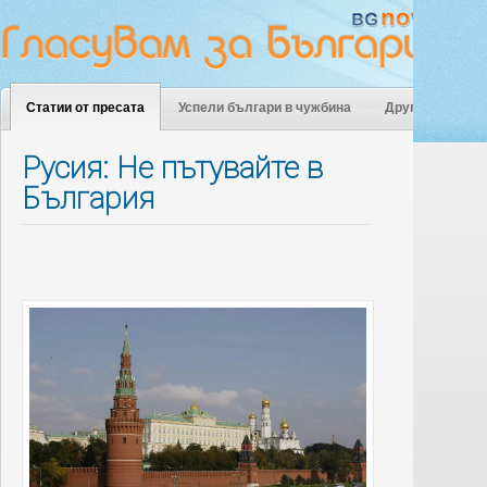
Статии от пресата
Успели българи в чужбина
Други
Русия: Не пътувайте в
България