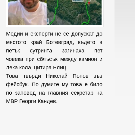
Медии и експерти не се допускат до
мястото край Ботевград, където в
петък сутринта загинаха пет
човека при сблъсък между камион и
лека кола, цитира Блиц
Това твърди Николай Попов във
фейсбук. По думите му това е било
по заповед на главния секретар на
МВР Георги Кандев.