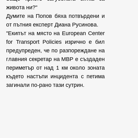
живота ни?"
Думите на Попов бяха потвърдени и
от пътния експерт Диана Русинова.
"Екипът на място на European Center
for Transport Policies изрично е бил
предупреден, че по разпореждане на
главния секретар на МВР е създаден
периметър от над 1 км около зоната
където настъпи инцидента с петима
загинали по-рано тази сутрин.