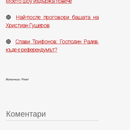
Моето шоу издържа повече
Най-после проговори бащата на
🔴
Христиан Гущеров
Слави Трифонов: Господин Радев,
🔴
къде е референдумът?
Източник: Petel
Коментари