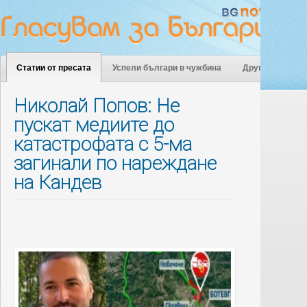
Статии от пресата
Успели българи в чужбина
Други
Николай Попов: Не
пускат медиите до
катастрофата с 5-ма
загинали по нареждане
на Кандев