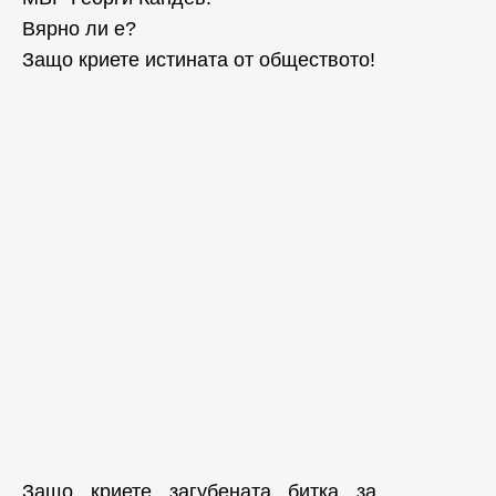
Вярно ли е?
Защо криете истината от обществото!
Защо криете загубената битка за