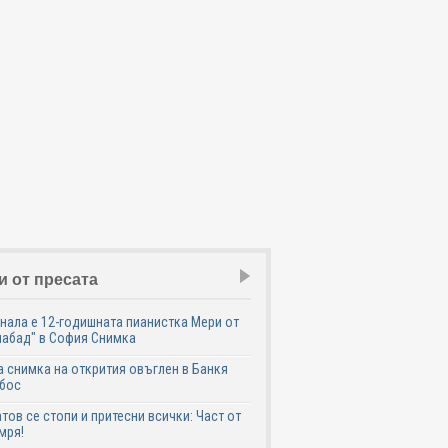
и от пресата
нала е 12-годишната пианистка Мери от
абад" в София Снимка
 снимка на открития овъглен в Банкя
 бос
тов се стопи и притесни всички: Част от
мря!