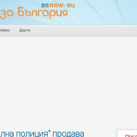
жбина
Други
ална полиция" продава
Посл