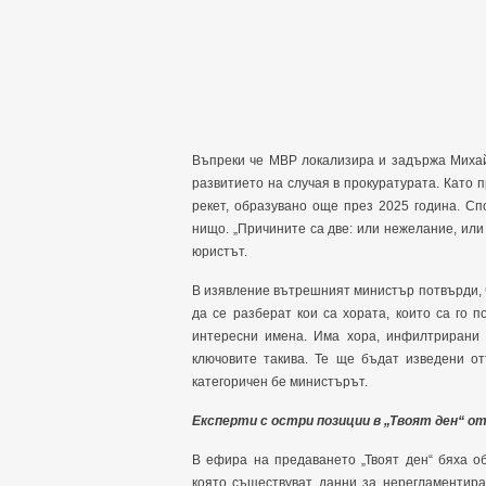
Въпреки че МВР локализира и задържа Михай
развитието на случая в прокуратурата. Като 
рекет, образувано още през 2025 година. Сп
нищо. „Причините са две: или нежелание, или
юристът.
В изявление вътрешният министър потвърди, 
да се разберат кои са хората, които са го 
интересни имена. Има хора, инфилтрирани 
ключовите такива. Те ще бъдат изведени от
категоричен бе министърът.
Експерти с остри позиции в „Твоят ден“ о
В ефира на предаването „Твоят ден“ бяха о
която съществуват данни за нерегламентира