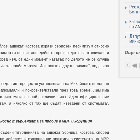
Ресто
Богат
Катас
по АМ
Депут
минис
лов, адвокат Костова изрази сериозен песимизъм относно
Още с
пример тя посочи досъдебното производство за отвличане и
оред нея, от един момент нататък по делото не се случва
Н
 чиста проба мързел. Или някаква друга причина”, подозира
че дългият процес по установяване на Михайлов е помогнал
подпомагали и покровителствали през това време. „Там има
в системата на най-различни нива. Идентифицирали сме
там, а няколко от тях ще бъдат изведени от системата”,
тносно твърденията за пробив в МВР и корупция
бсъдени твърденията на адвокат Зорница Костова, според
ни действия и корупционни практики в системата на МВР,