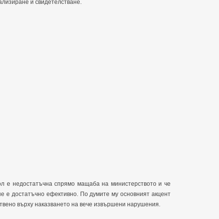
нализиране и свидетелстване.
рол е недостатъчна спрямо мащаба на министерството и че
не е достатъчно ефективно. По думите му основният акцент
ствено върху наказването на вече извършени нарушения.