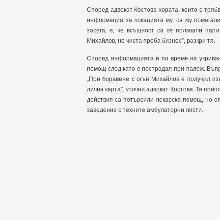
Според адвокат Костова хората, които е тряб
информация за локацията му, са му помагали
засега, е, че всъщност са се ползвали пар
Михайлов, но чиста проба бизнес”, разкри тя.
Според информацията ѝ по време на укриван
помощ след като е пострадал при палеж. Въпр
„При боравене с огън Михайлов е получил из
лична карта”, уточни адвокат Костова. Тя прип
действия са потърсили лекарска помощ, но о
заведение с техните амбулаторни листи.