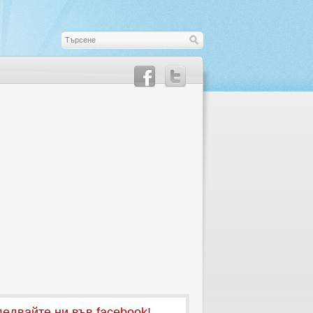
едвайте ни във facebook!