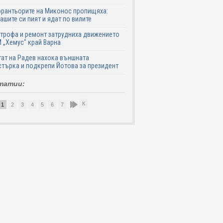
рантьорите на Миконос пропищяха:
ашите си пият и ядат по вилите
трофа и ремонт затрудниха движението
 „Хемус" край Варна
ат на Радев нахока външната
търка и подкрепи Йотова за президент
татии:
К
1
2
3
4
5
6
7
8
9
10