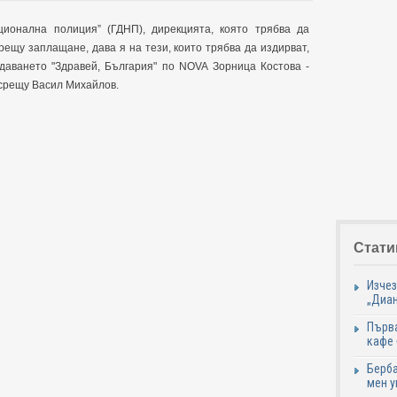
ионална полиция” (ГДНП), дирекцията, която трябва да
ещу заплащане, дава я на тези, които трябва да издирват,
редаването "Здравей, България" по NOVA Зорница Костова -
 срещу Васил Михайлов.
Стати
Изчез
„Диан
Първа
кафе
Берба
мен у