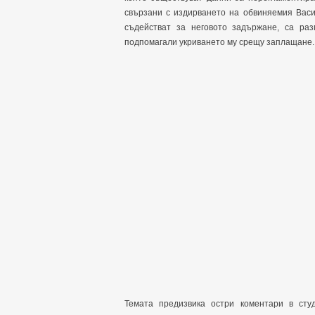
свързани с издирването на обвиняемия Васи
съдействат за неговото задържане, са ра
подпомагали укриването му срещу заплащане.
Темата предизвика остри коментари в ст