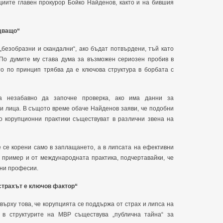
иите главен прокурор Бойко Найденов, както и на бившия
адващо“
безобразни и скандални“, ако бъдат потвърдени, тъй като
. По думите му става дума за възможен сериозен пробив в
то по принцип трябва да е ключова структура в борбата с
а незабавно да започне проверка, ако има данни за
и лица. В същото време обаче Найденов заяви, че подобни
о корупционни практики съществуват в различни звена на
 се корени само в заплащането, а в липсата на ефективни
 пример и от международната практика, подчертавайки, че
ени професии.
 страхът е ключов фактор“
върху това, че корупцията се поддържа от страх и липса на
 в структурите на МВР съществува „публична тайна“ за