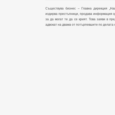
Съществува бизнес – Главна дирекция „Нац
издирва престъпници, продава информация ср
за да могат те да се крият. Това заяви в п
адвокат на двама от потърпевшите по делата