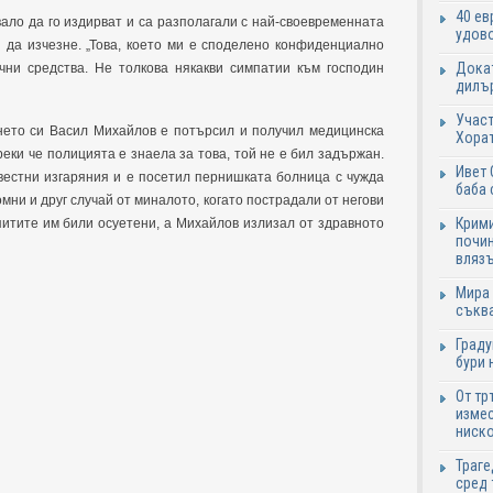
40 ев
вало да го издирват и са разполагали с най-своевременната
удово
 да изчезне. „Това, което ми е споделено конфиденциално
Докат
ични средства. Не толкова някакви симпатии към господин
дилър
Участ
ето си Васил Михайлов е потърсил и получил медицинска
Хорат
еки че полицията е знаела за това, той не е бил задържан.
Ивет 
вестни изгаряния и е посетил пернишката болница с чужда
баба 
омни и друг случай от миналото, когато пострадали от негови
Крими
питите им били осуетени, а Михайлов излизал от здравното
почин
влязъ
Мира 
съква
Граду
бури 
От тр
измес
ниско
Траге
сред 