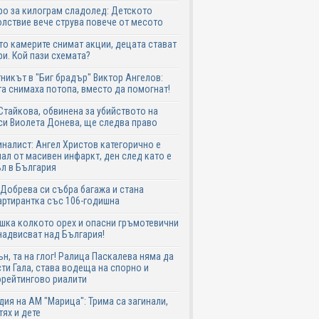
ро за килограм сладолед: Детското
лствие вече струва повече от месото
о камерите снимат акции, децата стават
и. Кой пази схемата?
никът в "Биг брадър" Виктор Ангелов:
а снимаха потопа, вместо да помогнат!
Стайкова, обвинена за убийството на
си Виолета Донева, ще следва право
налист: Ангел Христов категорично е
ал от масивен инфаркт, ден след като е
л в България
Добрева си събра багажа и стана
ртирантка със 106-годишна
шка колкото орех и опасни гръмотевични
надвисват над България!
ън, та на глог! Ралица Паскалева няма да
ти Гала, става водеща на спорно и
рейтингово риалити
дия на АМ "Марица": Трима са загинали,
тях и дете