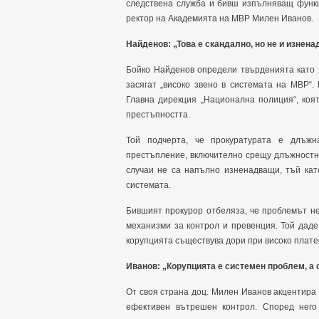
следствена служба и бивш изпълняващ функц
ректор на Академията на МВР Милен Иванов.
Найденов: „Това е скандално, но не и изнен
Бойко Найденов определи твърденията като „
засягат „високо звено в системата на МВР“
Главна дирекция „Национална полиция“, коя
престъпността.
Той подчерта, че прокуратурата е длъжн
престъпление, включително срещу длъжностн
случаи не са напълно изненадващи, тъй кат
системата.
Бившият прокурор отбеляза, че проблемът не
механизми за контрол и превенция. Той даде
корупцията съществува дори при високо плат
Иванов: „Корупцията е системен проблем, а
От своя страна доц. Милен Иванов акцентира 
ефективен вътрешен контрол. Според него