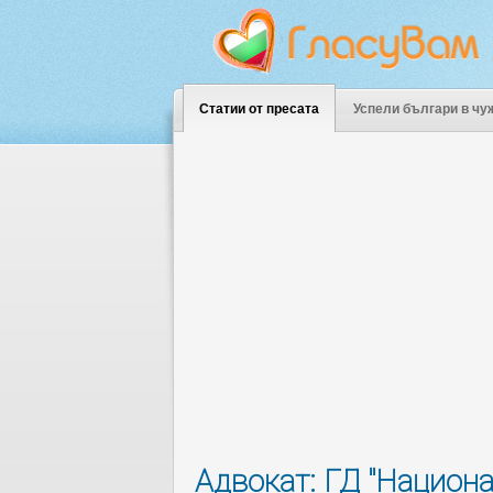
Статии от пресата
Успели българи в чу
Адвокат: ГД "Национ