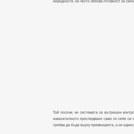
нередности, но често липсва готовност за сиг
Той посочи, че системата за вътрешен конт
наказателното преследване само по себе си 
трябва да бъде върху превенцията, а не един