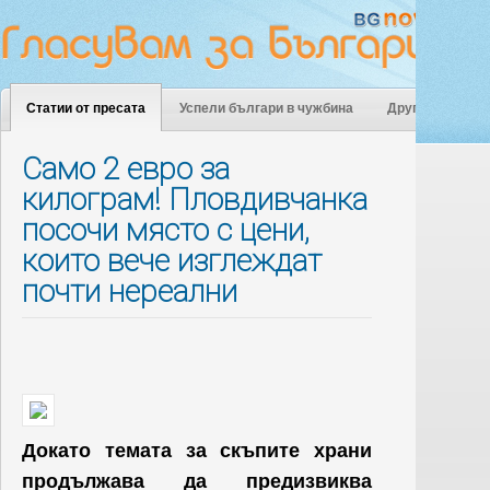
Статии от пресата
Успели българи в чужбина
Други
Само 2 евро за
килограм! Пловдивчанка
посочи място с цени,
които вече изглеждат
почти нереални
Докато темата за скъпите храни
продължава да предизвиква