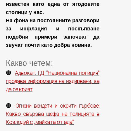
известен като една от ягодовите
столици у нас.
На фона на постоянните разговори
за инфлация и поскъпване
подобни примери започват да
звучат почти като добра новина.
Какво четем:
Адвокат: ГД "Национална полиция"
🔴
продава информация на издирвани, за
да се крият
Огнени вендети и скрити гърбове:
🔴
Какво свързва шефа на полицията в
Козлодуй с „майката от ада"