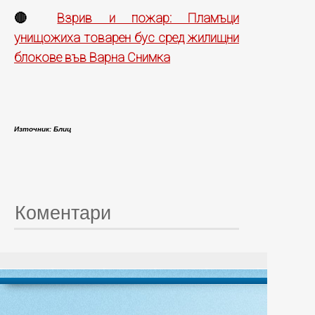
Взрив и пожар: Пламъци
🔴
унищожиха товарен бус сред жилищни
блокове във Варна Снимка
Източник: Блиц
Коментари
© 20