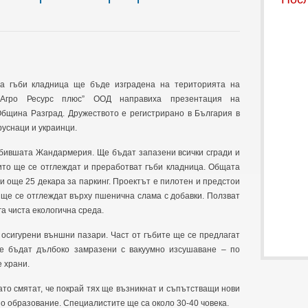
на гъби кладница ще бъде изградена на територията на
-Агро Ресурс плюс” ООД направиха презентация на
Община Разград. Дружеството е регистрирано в България в
 руснаци и украинци.
 бившата Жандармерия. Ще бъдат запазени всички сгради и
оито ще се отглеждат и преработват гъби кладница. Общата
и още 25 декара за паркинг. Проектът е пилотен и предстои
 ще се отглеждат върху пшенична слама с добавки. Ползват
ига чиста екологична среда.
 осигурени външни пазари. Част от гъбите ще се предлагат
ще бъдат дълбоко замразени с вакуумно изсушаване – по
 храни.
то смятат, че покрай тях ще възникнат и съпътстващи нови
но образование. Специалистите ще са около 30-40 човека.