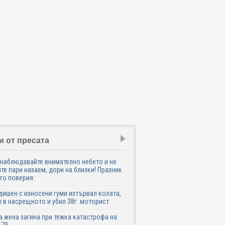
и от пресата
наблюдавайте внимателно небето и не
те пари назаем, дори на близки! Празник
го поверия:
дишен с износени гуми изтървал колата,
 в насрещното и убил 38г. моторист
 жена загина при тежка катастрофа на