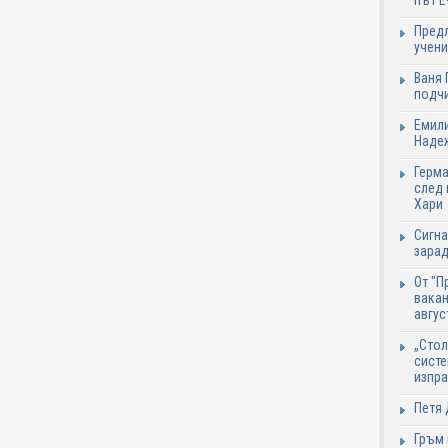
път Е
Предл
учени
Ваня 
подч
Емили
Надеж
Герма
след 
Хари
Сигна
зарад
От "П
вакан
авгус
„Стол
систе
изпр
Петя 
Гръм 