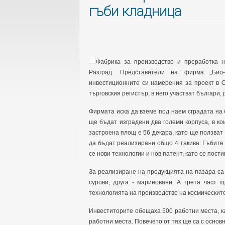
гъби кладница
Фабрика за производство и преработка 
Разград. Представители на фирма „Био
инвестиционните си намерения за проект в 
търговския регистър, в него участват българи,
Фирмата иска да вземе под наем сградата на
ще бъдат изградени два големи корпуса, в к
застроена площ е 56 декара, като ще ползват 
да бъдат реализирани общо 4 такива. Гъбите
се нови технологии и нов патент, като се пост
За реализиране на продукцията на пазара са
сурови, друга - мариновани. А трета част 
технологията на производство на космическите
Инвеститорите обещаха 500 работни места, ка
работни места. Повечето от тях ще са с основ