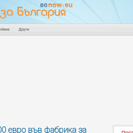
жбина
Други
00 евро във фабрика за
Посл