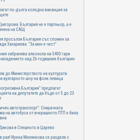
-79
агат по-дълга коледна ваканция за
ците
Григорова: България не е партньор, а е
инена на САЩ
я просълзи България със спомен за
да Захариева: "За мен е чест"
ния забранява алкохола на 5400 гари
нападението над 26-годишния българин
ли до Министерството на културата
и вулгарното шоу на фолк певица
рогресивна България" предлагат
цията на депутатите да бъде от 5 до 23
т
ичен автотранспорт": Спирачната
ма на автобуса от вчерашното ПТП е била
авна
Дикова в Спешното в Царево
в рая! Ирена Милянкова се раздели с