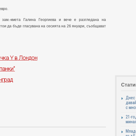
евро.
 зам.-кметa Галина Георгиева и вече е разгледана на
тои да бъде гласувана на сесията на 26 януари, съобщават
очка Y в Лондон
панки"
нград
Стати
Днес 
давай
с мно
21-го
минал
Млада