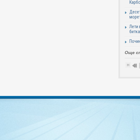
Карб
Десет
море
Лети 
битка
Почи
Още с
Н