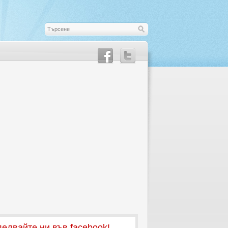
едвайте ни във facebook!