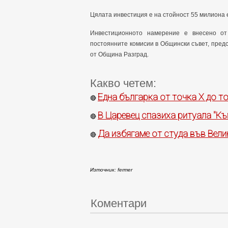
Цялата инвестиция е на стойност 55 милиона 
Инвестиционното намерение е внесено от
постоянните комисии в Общински съвет, предс
от Община Разград.
Какво четем:
Една българка от точка Х до т
🔴
В Царевец спазиха ритуала "Къ
🔴
Да избягаме от студа във Вели
🔴
Източник: fermer
Коментари