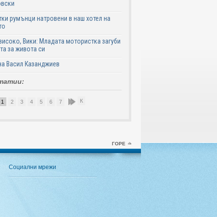
овски
ки румънци натровени в наш хотел на
то
високо, Вики: Младата мотористка загуби
та за живота си
на Васил Казанджиев
татии:
К
1
2
3
4
5
6
7
8
9
10
ГОРЕ
Социални мрежи