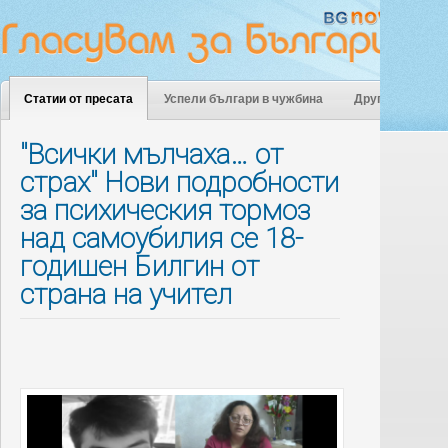
Статии от пресата
Успели българи в чужбина
Други
"Всички мълчаха… от
страх" Нови подробности
за психическия тормоз
над самоубилия се 18-
годишен Билгин от
страна на учител