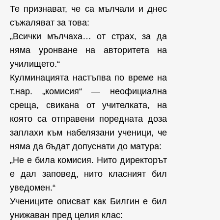
Те признават, че са мълчали и днес
съжаляват за това:
„Всички мълчаха… от страх, за да
няма уронване на авторитета на
училището.“
Кулминацията настъпва по време на
т.нар. „комисия“ — неофициална
среща, свикана от учителката, на
която са отправени поредната доза
заплахи към набелязани ученици, че
няма да бъдат допуснати до матура:
„Не е била комисия. Нито директорът
е дал заповед, нито класният бил
уведомен.“
Учениците описват как Билгин е бил
унижаван пред целия клас: