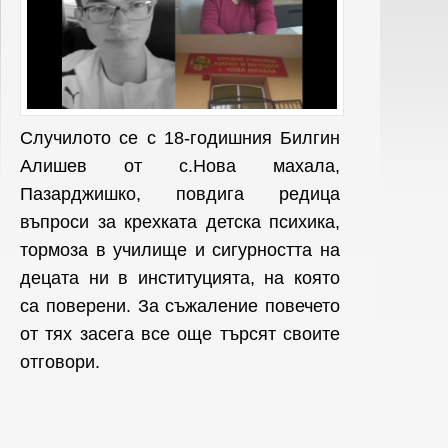
Случилото се с 18-годишния
Билгин
Алишев от с.Нова махала,
Пазарджишко, повдига редица
въпроси за крехката детска психика,
тормоза в училище и сигурността на
децата ни в институцията, на която
са поверени. За съжаление повечето
от тях засега все още търсят своите
отговори.