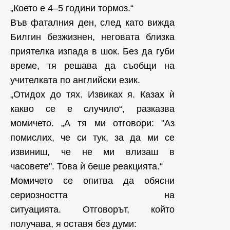
„Което е 4–5 години тормоз.“
Във фаталния ден, след като вижда
Билгин безжизнен, неговата близка
приятелка изпада в шок. Без да губи
време, тя решава да съобщи на
учителката по английски език.
„Отидох до тях. Извиках я. Казах ѝ
какво се е случило“, разказва
момичето. „А тя ми отговори: "Аз
помислих, че си тук, за да ми се
извиниш, че не ми влизаш в
часовете". Това ѝ беше реакцията.“
Момичето се опитва да обясни
сериозността на
ситуацията. Отговорът, който
получава, я оставя без думи: