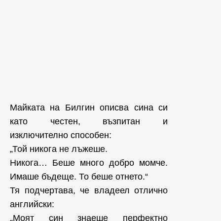
Майката на Билгин описва сина си
като честен, възпитан и
изключително способен:
„Той никога не лъжеше.
Никога… Беше много добро момче.
Имаше бъдеще. То беше отнето.“
Тя подчертава, че владеел отлично
английски:
„Моят син знаеше перфектно