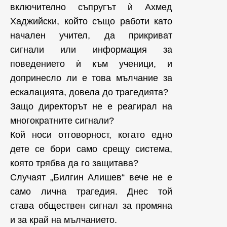
включително съпругът ѝ Ахмед
Хаджийски, който също работи като
начален учител, да прикриват
сигнали или информация за
поведението ѝ към ученици, и
допринесло ли е това мълчание за
ескалацията, довела до трагедията?
Защо директорът не е реагирал на
многократните сигнали?
Кой носи отговорност, когато едно
дете се бори само срещу система,
която трябва да го защитава?
Случаят „Билгин Алишев“ вече не е
само лична трагедия. Днес той
става обществен сигнал за промяна
и за край на мълчанието.