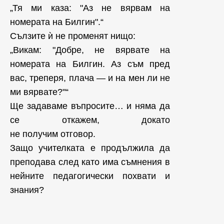
„Тя ми каза: "Аз не вярвам на
номерата на Билгин".“
Сълзите ѝ не променят нищо:
„Викам: "Добре, не вярвате на
номерата на Билгин. Аз съм пред
вас, треперя, плача — и на мен ли не
ми вярвате?"“
Ще задаваме въпросите… и няма да
се откажем, докато
не получим отговор.
Защо учителката е продължила да
преподава след като има съмнения в
нейните педагогически похвати и
знания?