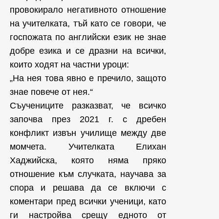
провокирало негативното отношение
на учителката, тъй като се говори, че
госпожата по английски език не знае
добре езика и се дразни на всички,
които ходят на частни уроци:
„На нея това явно е пречило, защото
знае повече от нея.“
Съучениците разказват, че всичко
започва през 2021 г. с дребен
конфликт извън училище между две
момчета. Учителката Елихан
Хаджийска, която няма пряко
отношение към случката, научава за
спора и решава да се включи с
коментари пред всички ученици, като
ги настройва срещу едното от