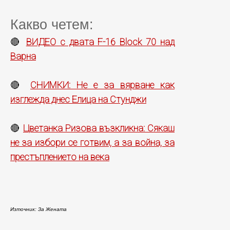
Какво четем:
ВИДЕО с двата F-16 Block 70 над
🔴
Варна
СНИМКИ: Не е за вярване как
🔴
изглежда днес Елица на Стунджи
Цветанка Ризова възкликна: Сякаш
🔴
не за избори се готвим, а за война, за
престъплението на века
Източник: За Жената