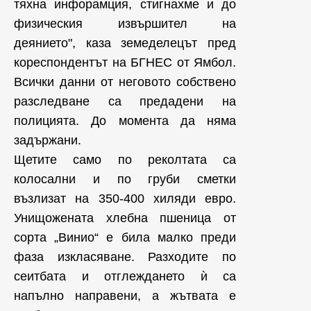
тяхна инфорамция, стигнахме и до
физическия извършител на
деянието", каза земеделецът пред
кореспондентът на БГНЕС от Ямбол.
Всички данни от неговото собствено
разследване са предадени на
полицията. До момента да няма
задържани.
Щетите само по реколтата са
колосални и по груби сметки
възлизат на 350-400 хиляди евро.
Унищожената хлебна пшеница от
сорта „Винио“ е била малко преди
фаза изкласяване. Разходите по
сеитбата и отглеждането ѝ са
напълно направени, а жътвата е