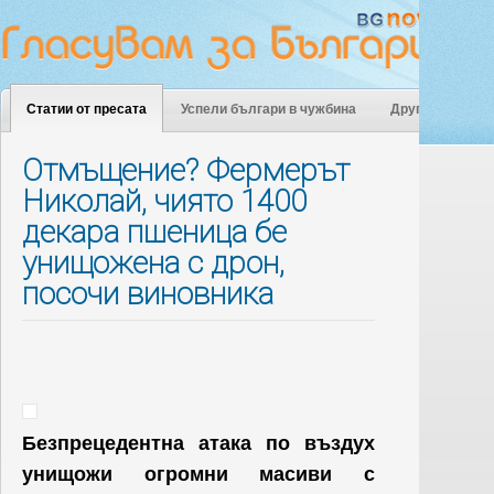
Статии от пресата
Успели българи в чужбина
Други
Отмъщение? Фермерът
Николай, чиято 1400
декара пшеница бе
унищожена с дрон,
посочи виновника
Безпрецедентна атака по въздух
унищожи огромни масиви с