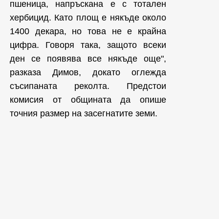
пшеница, напръскана е с тотален
хербицид. Като площ е някъде около
1400 декара, но това не е крайна
цифра. Говоря така, защото всеки
ден се появява все някъде още",
разказа Димов, докато оглежда
съсипаната реколта. Предстои
комисия от общината да опише
точния размер на засегнатите земи.