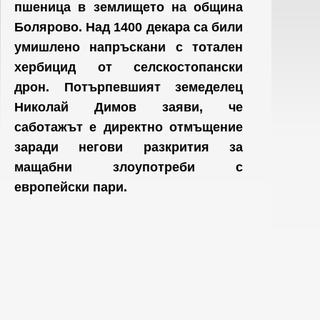
пшеница в землището на община
Болярово. Над 1400 декара са били
умишлено напръскани с тотален
хербицид от селскостопански
дрон. Потърпевшият земеделец
Николай Димов заяви, че
саботажът е директно отмъщение
заради негови разкрития за
мащабни злоупотреби с
европейски пари.