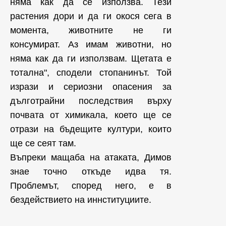
няма как да се използва. Тези
растения дори и да ги окося сега в
момента, животните не ги
консумират. Аз имам животни, но
няма как да ги използвам. Щетата е
тотална", сподели стопанинът. Той
изрази и сериозни опасения за
дълготрайни последствия върху
почвата от химикала, което ще се
отрази на бъдещите култури, които
ще се сеят там.
Въпреки мащаба на атаката, Димов
знае точно откъде идва тя.
Проблемът, според него, е в
бездействието на иннституциите.