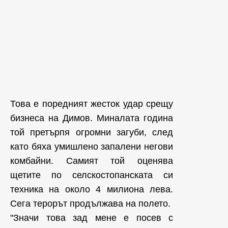
Това е поредният жесток удар срещу
бизнеса на Димов.
Миналата година
той претърпя огромни загуби, след
като бяха умишлено запалени негови
комбайни. Самият той оценява
щетите по селскостопанската си
техника на около 4 милиона лева.
Сега терорът продължава на полето.
"Значи това зад мене е посев с