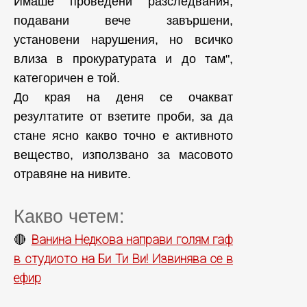
Имаше проведени разследвания,
подавани вече завършени,
установени нарушения, но всичко
влиза в прокуратурата и до там",
категоричен е той.
До края на деня се очакват
резултатите от взетите проби, за да
стане ясно какво точно е активното
вещество, използвано за масовото
отравяне на нивите.
Какво четем:
Ванина Недкова направи голям гаф
🔴
в студиото на Би Ти Ви! Извинява се в
ефир