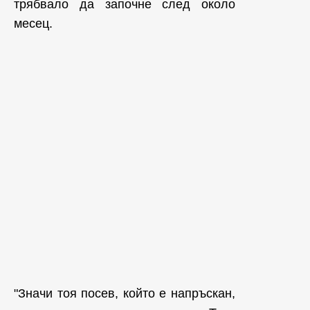
трябвало да започне след около
месец.
"Значи тоя посев, който е напръскан,