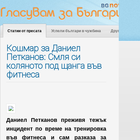
Статии от пресата
Успели българи в чужбина
Други
Кошмар за Даниел
Петканов: Смля си
коляното под щанга във
фитнеса
Даниел Петканов преживя тежък
инцидент по време на тренировка
във фитнеса и сам разказа за