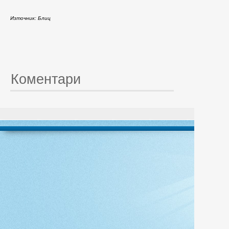
Източник: Блиц
Коментари
© 20