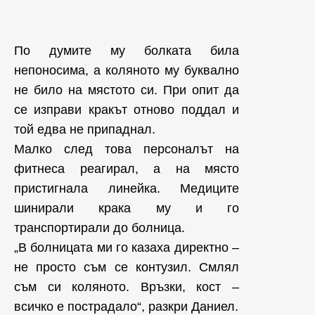
По думите му болката била
непоносима, а коляното му буквално
не било на мястото си. При опит да
се изправи кракът отново поддал и
той едва не припаднал.
Малко след това персоналът на
фитнеса реагирал, а на място
пристигнала линейка. Медиците
шинирали крака му и го
транспортирали до болница.
„В болницата ми го казаха директно –
не просто съм се контузил. Смлял
съм си коляното. Връзки, кост –
всичко е пострадало“, разкри Даниел.