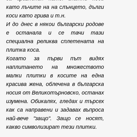
като лъчите на на слънцето, дълги
коси като грива и т.н.
И до днес в някои български родове
е останала и се тачи тази
специална реликва сплетената на
плитка коса.
Когато за първи път видях
наплитането на множеството
малки плитки в косите на една
красива жена, облечена в българска
носия от Великотърновско, останах
изумена. Обикалях, гледах и търсех
как са направени и задавах въпроса
най-вече "защо". Защо се носят,
какво символизират тези плитки.