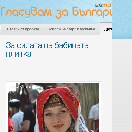
Статии от пресата
Успели българи в чужбина
Други
За силата на бабината
плитка