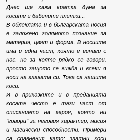
Днес ще кажа кратка дума за
косите и бабините плитки...
В облеклата и в българската носия
е заложено голямото познание за
материя, цвят и форма. В носиите
има и една част, която е винаги с
нас, но за която рядко се говори,
просто защото се вижда и всеки я
носи на главата си. Това са нашите
коси.
И в приказките и в преданията
косата често е тази част от
описанието на героя, която ни
"говори" за неговия характер, мисия
и магически способности. Примери
са сравнения като: златни коси