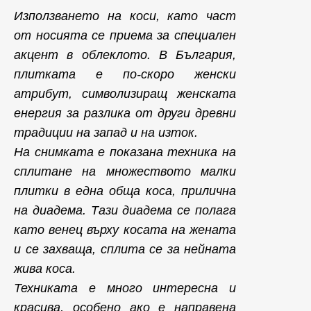
Използването на коси, като част
от носията се приема за специален
акцент в облеклото. В България,
плитката е по-скоро женски
атрибут, символизиращ женската
енергия за разлика от други древни
традиции на запад и на изток.
На снимката е показана техника на
сплитане на множеството малки
плитки в една обща коса, прилична
на диадема. Тази диадема се полага
като венец върху косата на жената
и се захваща, сплита се за нейната
жива коса.
Техниката е много интересна и
красива, особено ако е направена