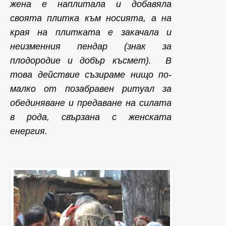
жена е наплитала и добавяла
своята плитка към носията, а на
края на плитката е закачала и
неизменния пендар (знак за
плодородие и добър късмет). В
това действие съзираме нищо по-
малко от позабравен ритуал за
обединяване и предаване на силата
в рода, свързана с женската
енергия.