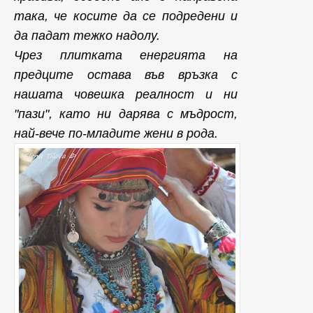
така, че косите да се подредени и
да падат тежко надолу.
Чрез плитката енергията на
предците остава във връзка с
нашата човешка реалност и ни
"пази", като ни дарява с мъдрост,
най-вече по-младите жени в рода.