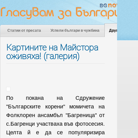
Статии от пресата
Успели българи в чужбина
Други
Картините на Майстора
оживяха! (галерия)
По покана на Сдружение
"Българските корени" момичета на
Фолклорен ансамбъл "Багреница" от
с.Багренци участваха във фотосесия.
Целта й е да се популяризира