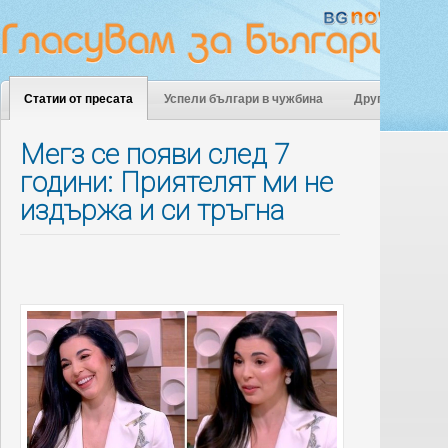
Статии от пресата
Успели българи в чужбина
Други
Мегз се появи след 7
години: Приятелят ми не
издържа и си тръгна