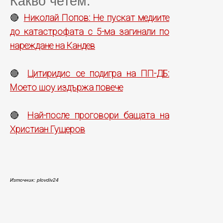
Какво четем:
Николай Попов: Не пускат медиите
🔴
до катастрофата с 5-ма загинали по
нареждане на Кандев
Цитиридис се подигра на ПП-ДБ:
🔴
Моето шоу издържа повече
Най-после проговори бащата на
🔴
Христиан Гущеров
Източник: plovdiv24