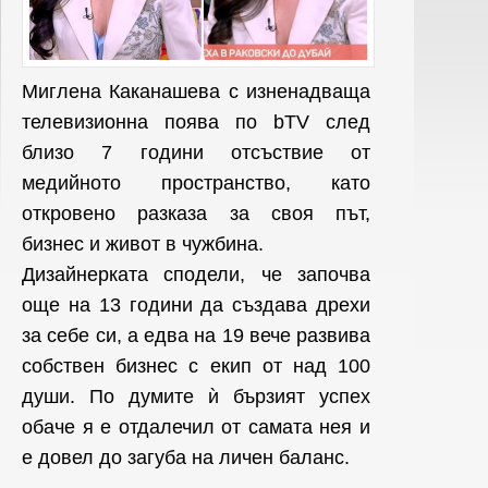
Миглена Каканашева с изненадваща
телевизионна поява по bTV след
близо 7 години отсъствие от
медийното пространство, като
откровено разказа за своя път,
бизнес и живот в чужбина.
Дизайнерката сподели, че започва
още на 13 години да създава дрехи
за себе си, а едва на 19 вече развива
собствен бизнес с екип от над 100
души. По думите ѝ бързият успех
обаче я е отдалечил от самата нея и
е довел до загуба на личен баланс.