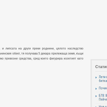
 и липсата на други преки роднини, цялото наследство
нинския обект, тя получава 5 декара прилежаща земя, къщи
лко превозни средства, сред които фигурира иззетият като
Стати
Лети 
битка
Почи
БТВ: 
Пейче
Нов 