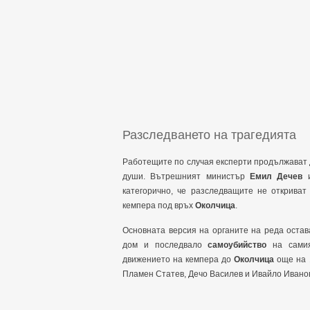
Разследването на трагедията
Работещите по случая експерти продължават 
души. Вътрешният министър
Емил Дечев
и
категорично, че разследващите не откриват
кемпера под връх
Околчица
.
Основната версия на органите на реда остав
дом и последвало
самоубийство
на самия
движението на кемпера до
Околчица
още на 
Пламен Статев, Дечо Василев и Ивайло Иванов