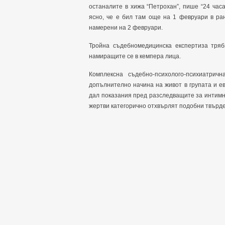
останалите в хижа “Петрохан”, пише “
24 час
ясно, че е бил там още на 1 февруари в ра
намерени на 2 февруари.
Тройна съдебномедицинска експертиза тряб
намиращите се в кемпера лица.
Комплексна съдебно-психолого-психиатрич
допълнително начина на живот в групата и е
дал показания пред разследващите за интим
жертви категорично отхвърлят подобни твърд