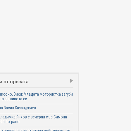
и от пресата
високо, Вики: Младата мотористка загуби
та за живота си
на Васил Казанджиев
Владимир Янков е вечерял със Симона
ва по-рано
законопроект задължава собствениците