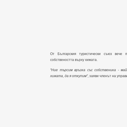
От Българския туристически съюз вече п
собствеността върху хижата.
"Ние търсим връзка със собственика - ма
хижата, да я откупим"
, заяви членът на упра