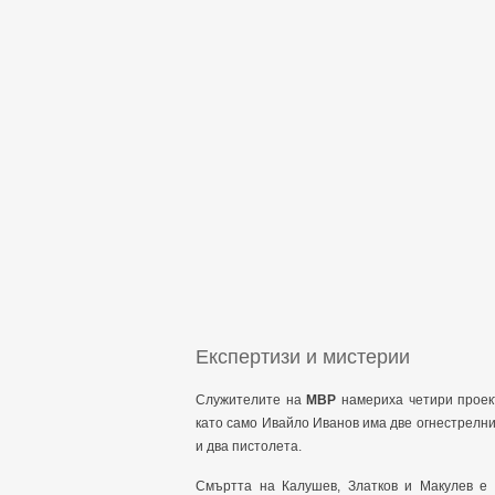
Експертизи и мистерии
Служителите на
МВР
намериха четири проект
като само Ивайло Иванов има две огнестрелни
и два пистолета.
Смъртта на Калушев, Златков и Макулев е 