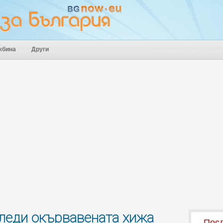
жбина
Други
следи окървавената хижа
Посл