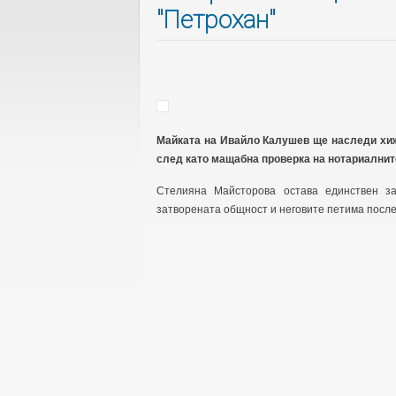
"Петрохан"
Майката на Ивайло Калушев ще наследи хиж
след като мащабна проверка на нотариалнит
Стелияна Майсторова остава единствен з
затворената общност и неговите петима посл