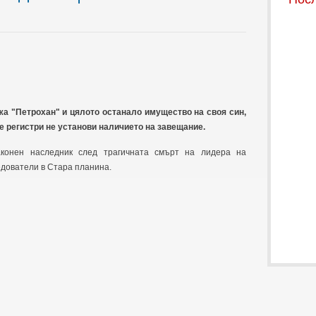
а "Петрохан" и цялото останало имущество на своя син,
е регистри не установи наличието на завещание.
аконен наследник след трагичната смърт на лидера на
едователи в Стара планина.