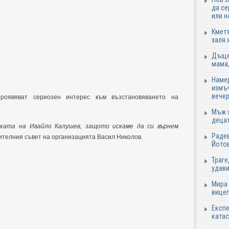
да се
или н
Кметъ
заля 
Дъщер
мама,
Намер
измъч
вечер
роявяват сериозен интерес към възстановяването на
Мъж з
децат
йката на Ивайло Калушев, защото искаме да си върнем
Радев
вителния съвет на организацията Васил Николов.
Йотов
Траге
удави
Мира 
вицеп
Експе
катас