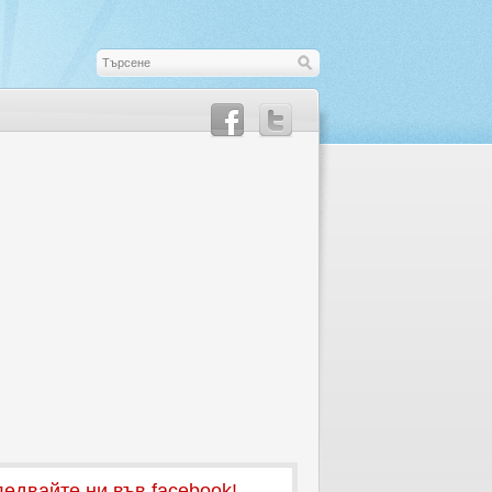
едвайте ни във facebook!