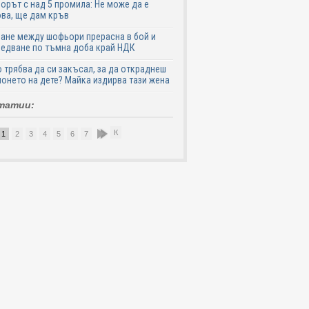
рът с над 5 промила: Не може да е
ва, ще дам кръв
ане между шофьори прерасна в бой и
едване по тъмна доба край НДК
 трябва да си закъсал, за да откраднеш
онето на дете? Майка издирва тази жена
татии:
К
1
2
3
4
5
6
7
8
9
10