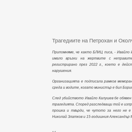
Трагедиите на Петрохан и Окол
Припомняме, че както БЛИЦ писа,
- Ивайло 
имало връзки на жертвите с неправите
регистрирано през 2022 г., което е дей
нарушения.
Организацията е подписала рамков мемора
среда и водите, когато министър е бил Бори
След убийството Ивайло Калушев бе обявен з
трагедията. Според разследващи той е изпра
прошка и твърди, че чутото за него не е
Николай Златков и 15-годишния Александър 