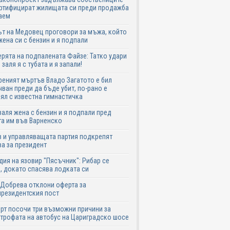
ртифицират жилищата си преди продажба
аем
т на Медовец проговори за мъжа, който
жена си с бензин и я подпали
ята на подпалената Файзе: Татко удари
 заля я с тубата и я запали!
еният мъртъв Владо Загатото е бил
ван преди да бъде убит, по-рано е
ял с известна гимнастичка
аля жена с бензин и я подпали пред
а им във Варненско
 и управляващата партия подкрепят
а за президент
дия на язовир "Пясъчник": Рибар се
, докато спасява лодката си
Добрева отклони оферта за
резидентския пост
рт посочи три възможни причини за
трофата на автобус на Цариградско шосе