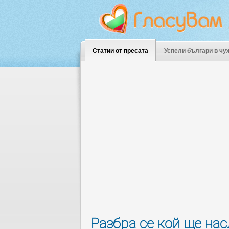
Статии от пресата
Успели българи в чу
Разбра се кой ще на