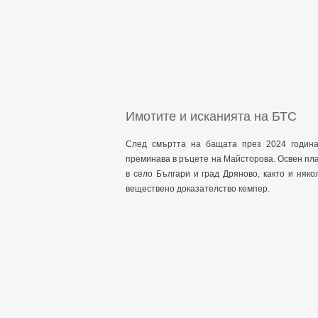
Имотите и исканията на БТС
След смъртта на бащата през 2024 година
преминава в ръцете на Майсторова. Освен пла
в село Българи и град Дряново, както и няко
веществено доказателство кемпер.