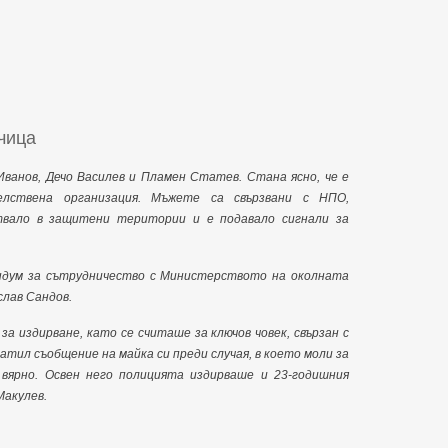
чица
Иванов, Дечо Василев и Пламен Статев. Стана ясно, че е
лствена организация. Мъжете са свързвани с НПО,
ствало в защитени територии и е подавало сигнали за
ндум за сътрудничество с Министерството на околната
слав Сандов.
а издирване, като се считаше за ключов човек, свързан с
тил съобщение на майка си преди случая, в което моли за
 вярно. Освен него полицията издирваше и 23-годишния
Макулев.