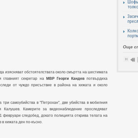
Шофьо
толко
Засич
пресл
Колко
портм
Още с
Н
да изясняват обстоятелствата около смъртта на шестимата
 главният секретар на
МВР
Георги Кандев
потвърдиха
 следи от чуждо присъствие в района на хижата и около
а три самоубийства в "Петрохан", две убийства в мобилния
 Калушев. Камерите за видеонаблюдение проследяват
1 февруари следобед, докато полицията открива телата на
 в хижата ден по-късно.