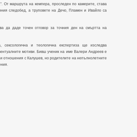
а”. От маршрута на кемпера, проследен по камерите, става
нния следобед, а труповете на Дечо, Пламен и Ивайло са
ва да даде точен отговор за точния ден на смъртта на
на, сексологична и теологична експертиза ще изследва
вентуалните мотиви. Бивш ученик на име Валери Андреев е
ни отношения с Калушев, но родителите на непълнолетните
ения.