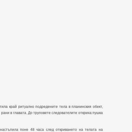
ила край ритуално подредените тела в планинския обект,
 рани в главата. До труповете следователите откриха пушка
настъпила поне 48 часа след откриването на телата на