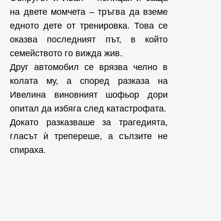
на двете момчета – тръгва да вземе
едното дете от тренировка. Това се
оказва последният път, в който
семейството го вижда жив.
Друг автомобил се врязва челно в
колата му, а според разказа на
Ивелина виновният шофьор дори
опитал да избяга след катастрофата.
Докато разказваше за трагедията,
гласът ѝ трепереше, а сълзите не
спираха.