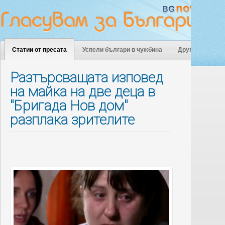
Статии от пресата
Успели българи в чужбина
Други
Разтърсващата изповед
на майка на две деца в
"Бригада Нов дом"
разплака зрителите