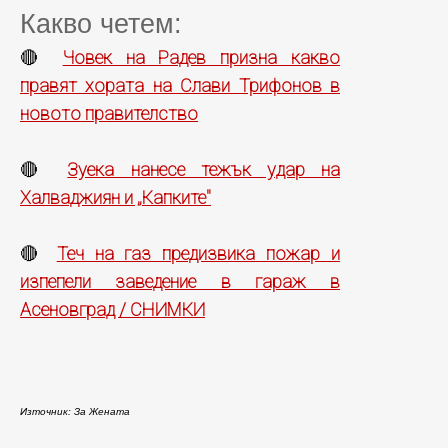
Какво четем:
Човек на Радев призна какво
🔴
правят хората на Слави Трифонов в
новото правителство
Зуека нанесе тежък удар на
🔴
Халваджиян и „Капките"
Теч на газ предизвика пожар и
🔴
изпепели заведение в гараж в
Асеновград / СНИМКИ
Източник: За Жената