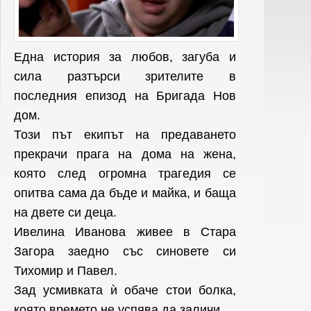
Една история за любов, загуба и
сила разтърси зрителите в
последния епизод на Бригада Нов
дом.
Този път екипът на предаването
прекрачи прага на дома на жена,
която след огромна трагедия се
опитва сама да бъде и майка, и баща
на двете си деца.
Ивелина Иванова живее в Стара
Загора заедно със синовете си
Тихомир и Павел.
Зад усмивката ѝ обаче стои болка,
която времето не успява да заличи.