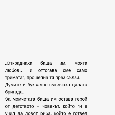
„Откраднаха баща им, моята
любов… и оттогава сме само
тримата“, прошепна тя през сълзи.
Думите ѝ буквално смълчаха цялата
бригада.
За момчетата баща им остава герой
от детството – човекът, който ги е
учил да ловят риба, който е готвел