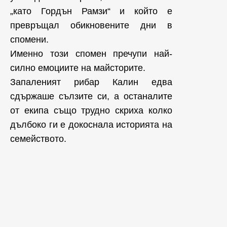
„като Гордън Рамзи“ и който е
превръщал обикновените дни в
спомени.
Именно този спомен пречупи най-
силно емоциите на майсторите.
Запаленият рибар Калин едва
сдържаше сълзите си, а останалите
от екипа също трудно скриха колко
дълбоко ги е докоснала историята на
семейството.