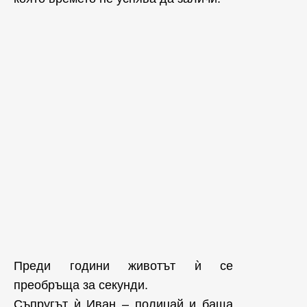
Преди години животът ѝ се
преобръща за секунди.
Съпругът ѝ Иван – полицай и баща