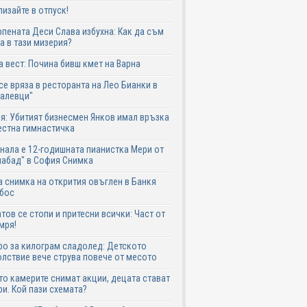
лизайте в отпуск!
пената Деси Слава избухна: Как да съм
а в тази мизерия?
 вест: Почина бивш кмет на Варна
се вряза в ресторанта на Лео Бианки в
галевци"
я: Убитият бизнесмен Янков имал връзка
естна гимнастичка
нала е 12-годишната пианистка Мери от
абад" в София Снимка
 снимка на открития овъглен в Банкя
 бос
тов се стопи и притесни всички: Част от
мря!
ро за килограм сладолед: Детското
лствие вече струва повече от месото
о камерите снимат акции, децата стават
и. Кой пази схемата?