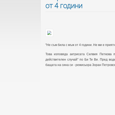
от 4 години
"Не съм била с мъж от 4 години. Не ми е прият
Това изповяда актрисата Силвия Петкова 
действителен случай" по Би Ти Ви. Пред во
бащата на сина си - режисьора Зоран Петровск