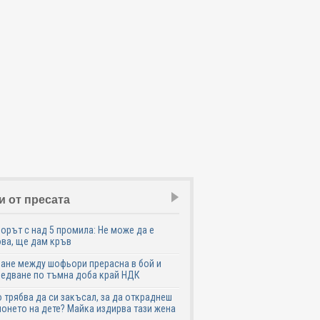
и от пресата
рът с над 5 промила: Не може да е
ва, ще дам кръв
ане между шофьори прерасна в бой и
едване по тъмна доба край НДК
 трябва да си закъсал, за да откраднеш
онето на дете? Майка издирва тази жена