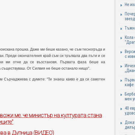
Не из
Почер
звезд
Тъжна
Кола 
"Дра
 поискана прошка. Даже ми беше казано, че съм тесногръда и
Верси
ах. Преди окончателния край съм си тръгвала два пъти и се
с изв
ни ми отне да се възстановя. Първата фаза беше на
Изчез
а съществуваш. От Силвия не беше останало нищо".
„Диан
м Сърчаджиева с думите: "Ти знаеш какво е да си самотен
Първа
кафе
Берба
мен у
40 ев
удово
вожи ме, че министър на културата стана
иците"
Докат
дилър
ва в Дупница (ВИДЕО)