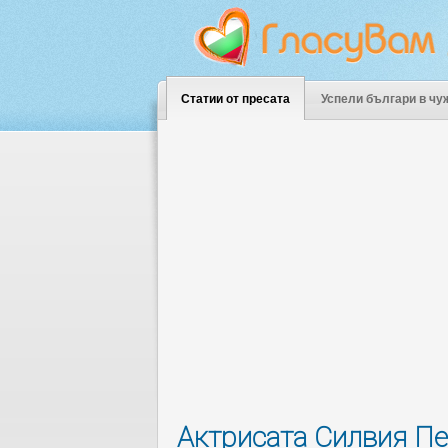
Статии от пресата
Успели българи в чу
Актрисата Силвия Пе