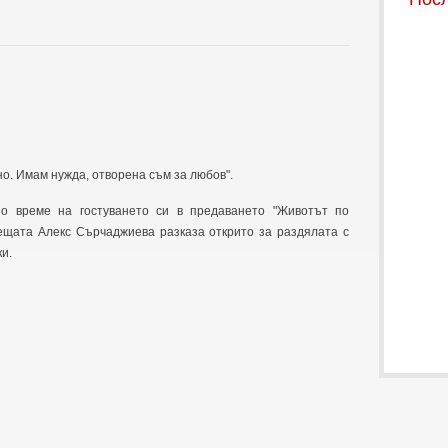
но. Имам нужда, отворена съм за любов".
по време на гостуването си в предаването "Животът по
дещата Алекс Сърчаджиева разказа открито за раздялата с
и.