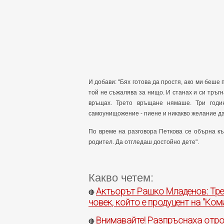
И добави: "Бях готова да простя, ако ми беше
той не съжалява за нищо. И станах и си тръгн
връщах. Трето връщане нямаше. Три годи
самоунищожение - пиене и никакво желание д
По време на разговора Петкова се обърна къ
родител. Да отгледаш достойно дете".
Какво четем:
Актьорът Рашко Младенов: Тре
🔴
човек, който е продуцент на "Ком
Внимавайте! Разпръснаха отро
🔴