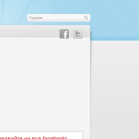
едвайте ни във facebook!