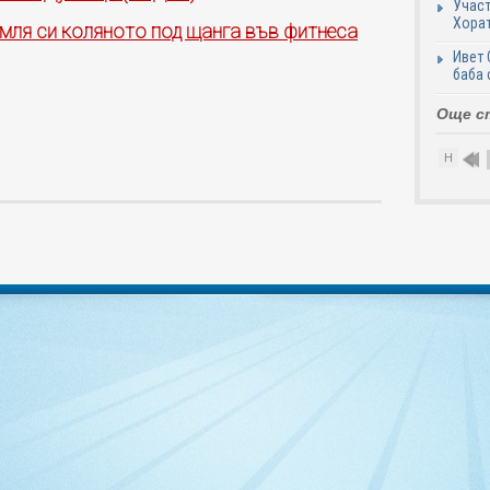
Участ
Хорат
мля си коляното под щанга във фитнеса
Ивет 
баба 
Още с
Н