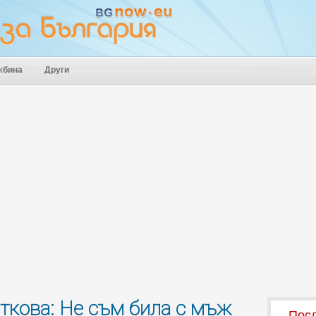
жбина
Други
ткова: Не съм била с мъж
Посл