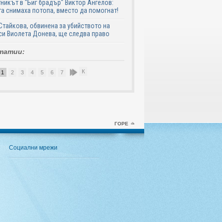
никът в "Биг брадър" Виктор Ангелов:
а снимаха потопа, вместо да помогнат!
Стайкова, обвинена за убийството на
си Виолета Донева, ще следва право
татии:
К
1
2
3
4
5
6
7
8
9
10
ГОРЕ
Социални мрежи