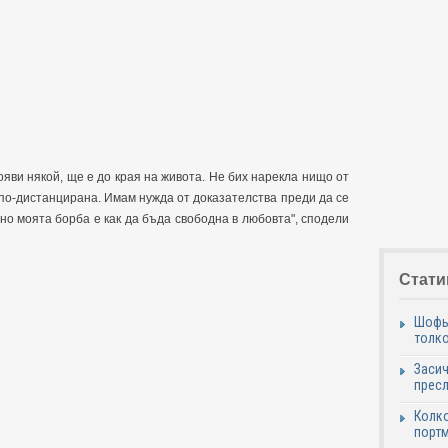
ояви някой, ще е до края на живота. Не бих нарекла нищо от
по-дистанцирана. Имам нужда от доказателства преди да се
 но моята борба е как да бъда свободна в любовта", сподели
Стати
Шофьо
толко
Засич
пресл
Колко
портм