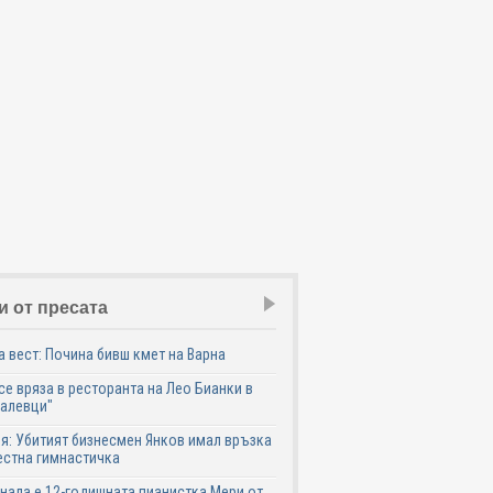
и от пресата
 вест: Почина бивш кмет на Варна
се вряза в ресторанта на Лео Бианки в
галевци"
я: Убитият бизнесмен Янков имал връзка
естна гимнастичка
нала е 12-годишната пианистка Мери от