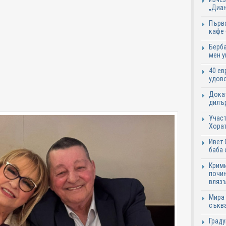
„Диан
Първа
кафе
Берба
мен у
40 ев
удово
Докат
дилър
Участ
Хорат
Ивет 
баба 
Крими
почин
влязъ
Мира 
съква
Граду