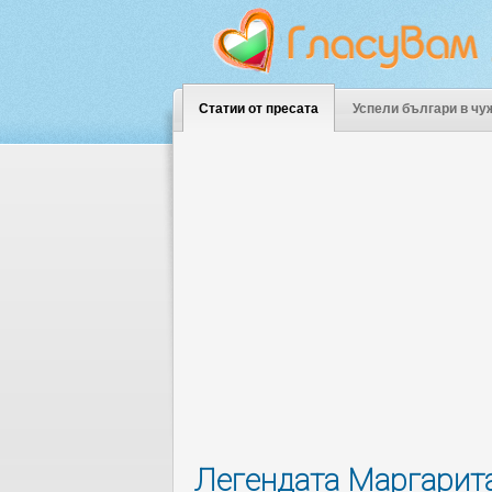
Статии от пресата
Успели българи в чу
Легендата Маргарита