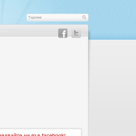
едвайте ни във facebook!