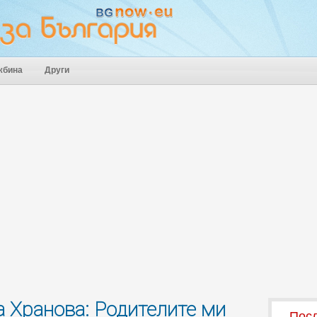
жбина
Други
 Хранова: Родителите ми
Посл