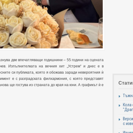
знува две впечатляващи годишнини – 55 години на сцената
чев. Изпълнителката на вечния хит „Устрем“ и днес е в
сните си публиката, която я обожава заради невероятния ѝ
жимент е с разградската филхармония, с която представят
Стати
нова ще гостува из страната до края на юни. А графикът ѝ е
Тъжна
Кола 
"Дра
Верси
с изв
Изчез