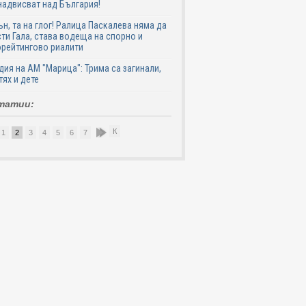
надвисват над България!
ън, та на глог! Ралица Паскалева няма да
ти Гала, става водеща на спорно и
рейтингово риалити
дия на АМ "Марица": Трима са загинали,
тях и дете
татии:
К
1
2
3
4
5
6
7
8
9
10