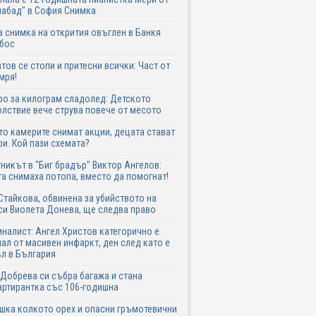
абад" в София Снимка
 снимка на открития овъглен в Банкя
 бос
тов се стопи и притесни всички: Част от
мря!
ро за килограм сладолед: Детското
лствие вече струва повече от месото
о камерите снимат акции, децата стават
и. Кой пази схемата?
никът в "Биг брадър" Виктор Ангелов:
а снимаха потопа, вместо да помогнат!
Стайкова, обвинена за убийството на
си Виолета Донева, ще следва право
налист: Ангел Христов категорично е
ал от масивен инфаркт, ден след като е
л в България
Добрева си събра багажа и стана
ртирантка със 106-годишна
шка колкото орех и опасни гръмотевични