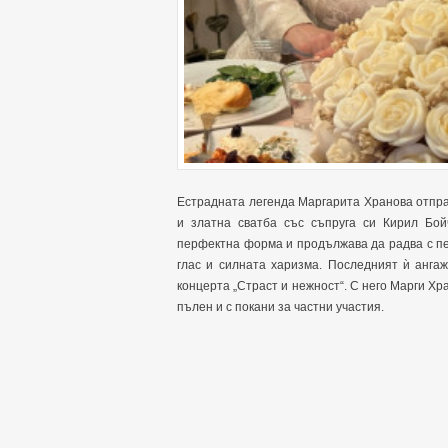
Естрадната легенда Маргарита Хранова отпра
и златна сватба със съпруга си Кирил Бой
перфектна форма и продължава да радва с пе
глас и силната харизма. Последният ѝ анга
концерта „Страст и нежност“. С него Марги Хра
пълен и с покани за частни участия.