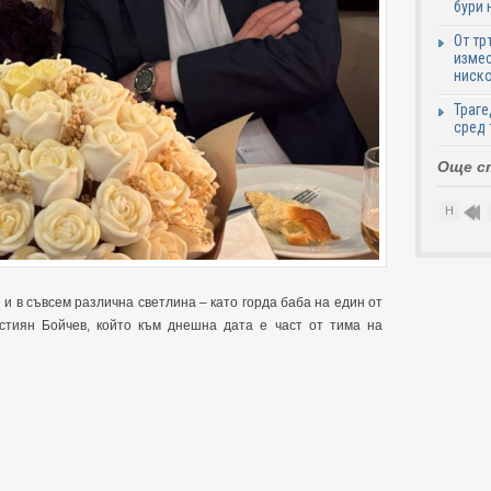
бури 
От тр
измес
ниско
Траге
сред 
Още с
Н
и в съвсем различна светлина – като горда баба на един от
стиян Бойчев, който към днешна дата е част от тима на