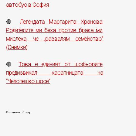
автобус в София
Легендата Маргарита Хранова:
🔴
Родителите ми бяха против брака ми,
мислеха, че „развалям семейство"
(Снимки)
Това е единият от шофьорите,
🔴
предизвикал касапницата на
"Челопешко шосе"
Източник: Блиц