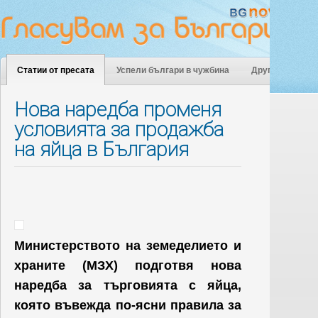
Статии от пресата
Успели българи в чужбина
Други
Нова наредба променя
условията за продажба
на яйца в България
Министерството на земеделието и
храните (МЗХ) подготвя нова
наредба за търговията с яйца,
която въвежда по-ясни правила за