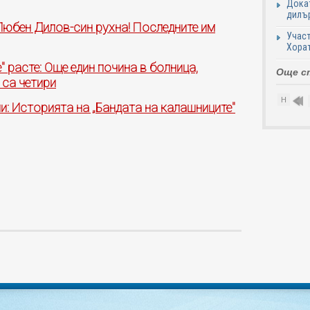
Докат
дилър
Любен Дилов-син рухна! Последните им
Участ
Хорат
 расте: Още един почина в болница,
Още с
 са четири
Н
и: Историята на „Бандата на калашниците"