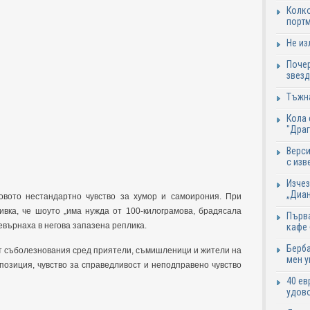
Колко
портм
Не из
Почер
звезд
Тъжна
Кола 
"Дра
Верси
с изв
Изчез
„Диан
овото нестандартно чувство за хумор и самоирония. При
ивка, че шоуто „има нужда от 100-килограмова, брадясала
Първа
ревърнаха в негова запазена реплика.
кафе
Берба
от съболезнования сред приятели, съмишленици и жители на
мен у
 позиция, чувство за справедливост и неподправено чувство
40 ев
удово