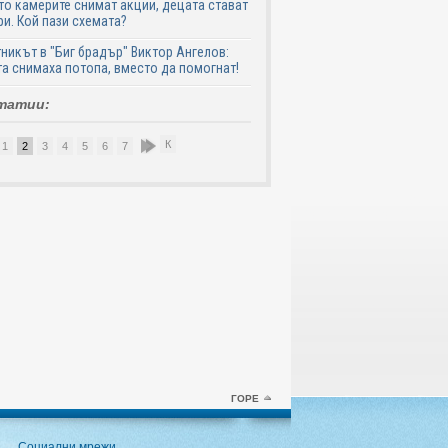
о камерите снимат акции, децата стават
и. Кой пази схемата?
никът в "Биг брадър" Виктор Ангелов:
а снимаха потопа, вместо да помогнат!
татии:
К
1
2
3
4
5
6
7
8
9
10
ГОРЕ
Социални мрежи