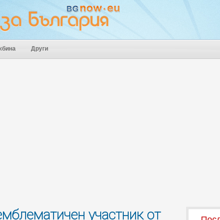
жбина
Други
 емблематичен участник от
Посл