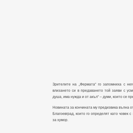
Зрителите на „Фермата“ го запомниха с нег
влизането си в предаването той заяви с усм
душа, има нужда и от акъл“ – думи, които се п
Новината за кончината му предизвика вълна 
Благоевград, които го определят като човек с
за хумор.