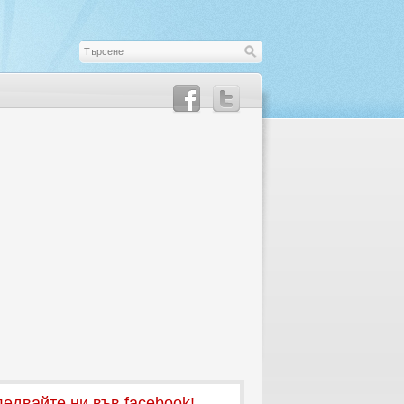
едвайте ни във facebook!