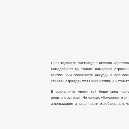
През годините Александър активно изразяв
Комедийният му талант намираше отражени
критики към социалните абсурди и проблем
свързан с гражданската инициатива „Системата
В социалните мрежи той беше сред най-а
политически теми. Не криеше убеждението си,
а деградацията на ценностите в обществото че