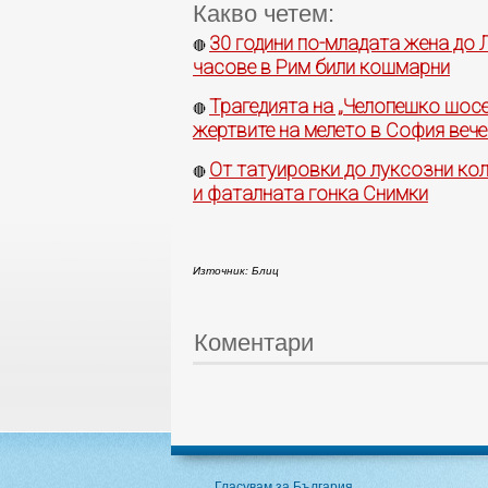
Какво четем:
30 години по-младата жена до 
🔴
часове в Рим били кошмарни
Трагедията на „Челопешко шосе"
🔴
жертвите на мелето в София вече
От татуировки до луксозни кол
🔴
и фаталната гонка Снимки
Източник: Блиц
Коментари
Гласувам за България