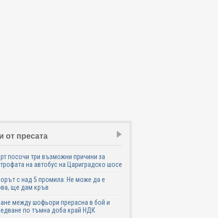
и от пресата
рт посочи три възможни причини за
трофата на автобус на Цариградско шосе
рът с над 5 промила: Не може да е
ва, ще дам кръв
ане между шофьори прерасна в бой и
едване по тъмна доба край НДК