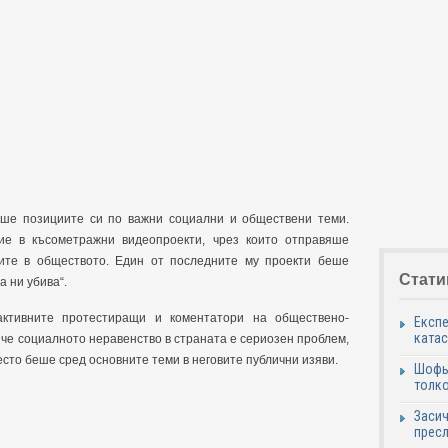
аше позициите си по важни социални и обществени теми.
е в късометражни видеопроекти, чрез които отправяше
ите в обществото. Един от последните му проекти беше
Стати
 ни убива“.
ктивните протестиращи и коментатори на обществено-
Експе
катас
 че социалното неравенство в страната е сериозен проблем,
сто беше сред основните теми в неговите публични изяви.
Шофьо
толко
Засич
пресл