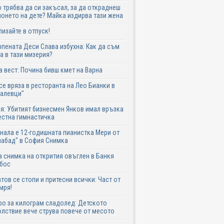
 трябва да си закъсал, за да откраднеш
онето на дете? Майка издирва тази жена
лизайте в отпуск!
пената Деси Слава избухна: Как да съм
а в тази мизерия?
 вест: Почина бивш кмет на Варна
се вряза в ресторанта на Лео Бианки в
галевци"
я: Убитият бизнесмен Янков имал връзка
естна гимнастичка
нала е 12-годишната пианистка Мери от
абад" в София Снимка
 снимка на открития овъглен в Банкя
 бос
тов се стопи и притесни всички: Част от
мря!
ро за килограм сладолед: Детското
лствие вече струва повече от месото