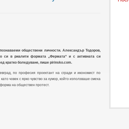
зпознаваеми обществени личности. Александър Тодоров,
то си в риалити формата „Фермата“ и с активната си
ед кратко боледуване, пише pirinsko.com.
евград, по професия проектант на сгради и икономист по
като човек с ярко чувство за хумор, който използваше смеха
о форма на обществен протест.