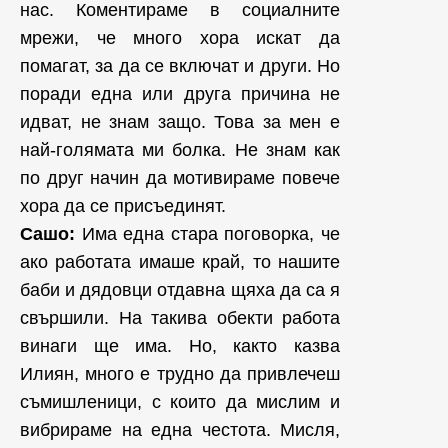
нас. Коментираме в социалните
мрежи, че много хора искат да
помагат, за да се включат и други. Но
поради една или друга причина не
идват, не знам защо. Това за мен е
най-голямата ми болка. Не знам как
по друг начин да мотивираме повече
хора да се присъединят.
Сашо:
Има една стара поговорка, че
ако работата имаше край, то нашите
баби и дядовци отдавна щяха да са я
свършили. На такива обекти работа
винаги ще има. Но, както казва
Илиян, много е трудно да привлечеш
съмишленици, с които да мислим и
вибрираме на една честота. Мисля,