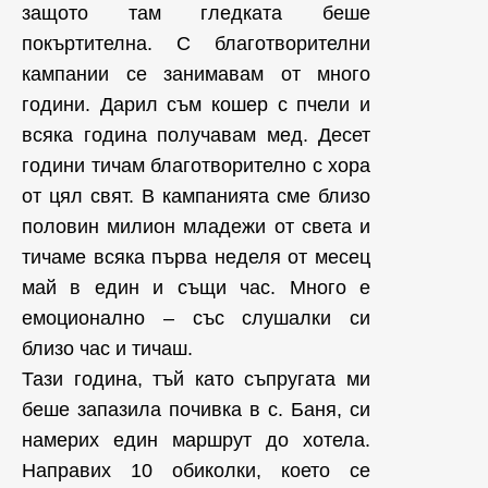
защото там гледката беше
покъртителна. С благотворителни
кампании се занимавам от много
години. Дарил съм кошер с пчели и
всяка година получавам мед. Десет
години тичам благотворително с хора
от цял свят. В кампанията сме близо
половин милион младежи от света и
тичаме всяка първа неделя от месец
май в един и същи час. Много е
емоционално – със слушалки си
близо час и тичаш.
Тази година, тъй като съпругата ми
беше запазила почивка в с. Баня, си
намерих един маршрут до хотела.
Направих 10 обиколки, което се