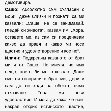
демотивира.
Сашо:
Абсолютно съм съгласен с
Боби, даже близки и познати са ми
казвали: „Саше, не се занимавай,
гледай си живота”. Казвам им: „Хора,
оставете ме, аз сам си преценявам
какво да правя и какво ми носи
щастие и удовлетворение и кое не”.
Илиян:
Подкрепям казаното от брат
ми и от Сашо. Не мисля, че има
нещо, което би ме отказало. Даже
сме си говорили с брат ми, дори и
сам да си ходя на обекта, няма
отказване. Това ми носи
удоволствие. И мога да кажа, че най-
накрая открих истинското щастие,