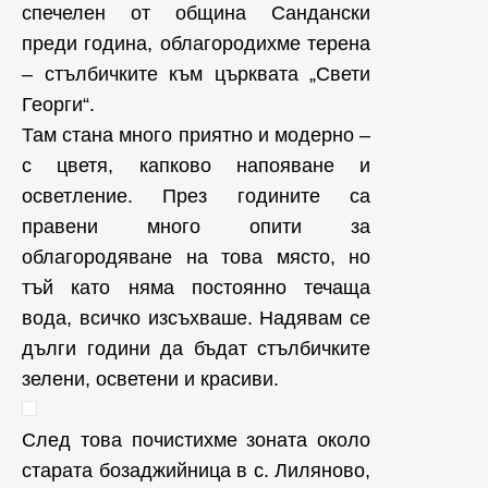
спечелен от община Сандански
преди година, облагородихме терена
– стълбичките към църквата „Свети
Георги“.
Там стана много приятно и модерно –
с цветя, капково напояване и
осветление. През годините са
правени много опити за
облагородяване на това място, но
тъй като няма постоянно течаща
вода, всичко изсъхваше. Надявам се
дълги години да бъдат стълбичките
зелени, осветени и красиви.
След това почистихме зоната около
старата бозаджийница в с. Лиляново,