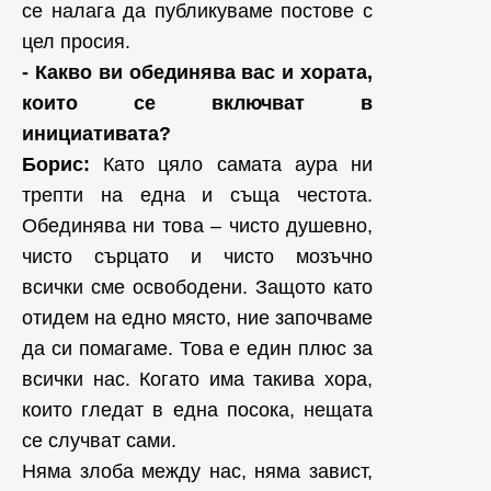
се налага да публикуваме постове с
цел просия.
- Какво ви обединява вас и хората,
които се включват в
инициативата?
Борис:
Като цяло самата аура ни
трепти на една и съща честота.
Обединява ни това – чисто душевно,
чисто сърцато и чисто мозъчно
всички сме освободени. Защото като
отидем на едно място, ние започваме
да си помагаме. Това е един плюс за
всички нас. Когато има такива хора,
които гледат в една посока, нещата
се случват сами.
Няма злоба между нас, няма завист,