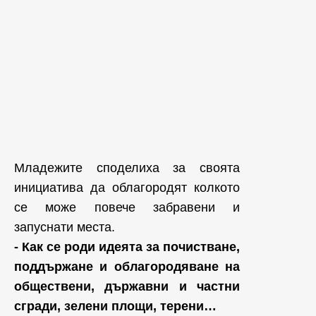
Mладежите споделиха за своята
инициатива да облагородят колкото
се може повече забравени и
запуснати места.
- Как се роди идеята за почистване,
поддържане и облагородяване на
обществени, държавни и частни
сгради, зелени площи, терени…