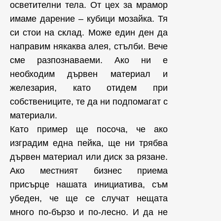
осветителни тела. От цех за мрамор
имаме дарение – кубици мозайка. Тя
си стои на склад. Може един ден да
направим някаква алея, стълби. Вече
сме разпознаваеми. Ако ни е
необходим дървен материал и
железария, като отидем при
собствениците, те да ни подпомагат с
материали.
Като пример ще посоча, че ако
изградим една пейка, ще ни трябва
дървен материал или диск за рязане.
Ако местният бизнес приема
присърце нашата инициатива, съм
убеден, че ще се случат нещата
много по-бързо и по-лесно. И да не