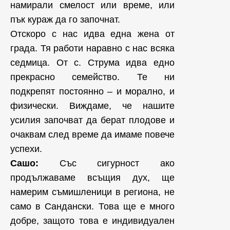
намирали смелост или време, или
пък кураж да го започнат.
Отскоро с нас идва една жена от
града. Тя работи наравно с нас всяка
седмица. От с. Струма идва едно
прекрасно семейство. Те ни
подкрепят постоянно – и морално, и
физически. Виждаме, че нашите
усилия започват да берат плодове и
очаквам след време да имаме повече
успехи.
Сашо:
Със сигурност ако
продължаваме всъщия дух, ще
намерим съмишленици в региона, не
само в Сандански. Това ще е много
добре, защото това е индивидуален