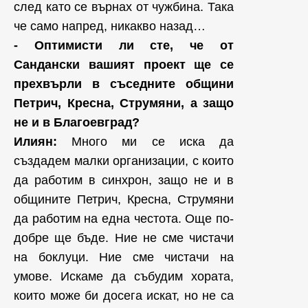
след като се върнах от чужбина. Така
че само напред, никакво назад…
- Оптимисти ли сте, че от
Сандански вашият проект ще се
прехвърли в съседните общини
Петрич, Кресна, Струмяни, а защо
не и в Благоевград?
Илиян:
Много ми се иска да
създадем малки организации, с които
да работим в синхрон, защо не и в
общините Петрич, Кресна, Струмяни
да работим на една честота. Още по-
добре ще бъде. Ние не сме чистачи
на боклуци. Ние сме чистачи на
умове. Искаме да събудим хората,
които може би досега искат, но не са