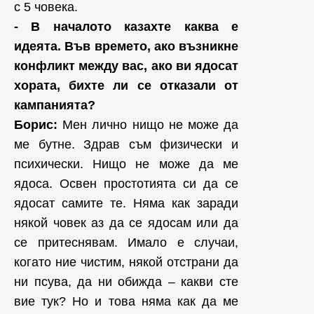
с 5 човека.
- В началото казахте каква е
идеята. Във времето, ако възникне
конфликт между вас, ако ви ядосат
хората, бихте ли се отказали от
кампанията?
Борис:
Мен лично нищо не може да
ме бутне. Здрав съм физически и
психически. Нищо не може да ме
ядоса. Освен простотията си да се
ядосат самите те. Няма как заради
някой човек аз да се ядосам или да
се притеснявам. Имало е случаи,
когато ние чистим, някой отстрани да
ни псува, да ни обижда – какви сте
вие тук? Но и това няма как да ме