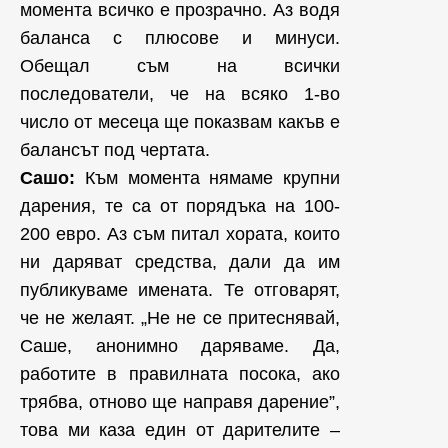
момента всичко е прозрачно. Аз водя
баланса с плюсове и минуси.
Обещал съм на всички
последователи, че на всяко 1-во
число от месеца ще показвам какъв е
балансът под чертата.
Сашо:
Към момента нямаме крупни
дарения, те са от порядъка на 100-
200 евро. Аз съм питал хората, които
ни даряват средства, дали да им
публикуваме имената. Те отговарят,
че не желаят. „Не не се притеснявай,
Саше, анонимно даряваме. Да,
работите в правилната посока, ако
трябва, отново ще направя дарение”,
това ми каза един от дарителите –