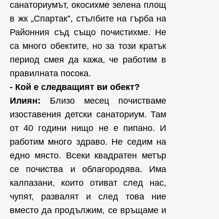
санаториумът, окосихме зелена площ
в жк „Спартак”, стълбите на гърба на
Районния съд също почистихме. Не
са много обектите, но за този кратък
период смея да кажа, че работим в
правилната посока.
- Кой е следващият ви обект?
Илиян:
Близо месец почистваме
изоставения детски санаториум. Там
от 40 години нищо не е пипано. И
работим много здраво. Не седим на
едно място. Всеки квадратен метър
се почиства и облагородява. Има
калпазани, които отиват след нас,
чупят, развалят и след това ние
вместо да продължим, се връщаме и