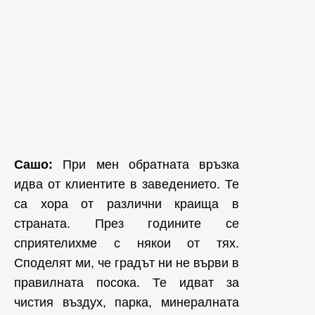
Сашо:
При мен обратната връзка
идва от клиентите в заведението. Те
са хора от различни краища в
страната. През годините се
сприятелихме с някои от тях.
Споделят ми, че градът ни не върви в
правилната посока. Те идват за
чистия въздух, парка, минералната