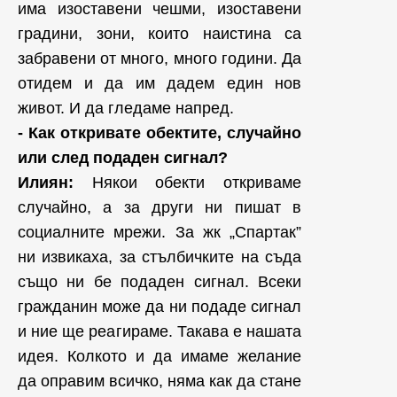
има изоставени чешми, изоставени
градини, зони, които наистина са
забравени от много, много години. Да
отидем и да им дадем един нов
живот. И да гледаме напред.
- Как откривате обектите, случайно
или след подаден сигнал?
Илиян:
Някои обекти откриваме
случайно, а за други ни пишат в
социалните мрежи. За жк „Спартак”
ни извикаха, за стълбичките на съда
също ни бе подаден сигнал. Всеки
гражданин може да ни подаде сигнал
и ние ще реагираме. Такава е нашата
идея. Колкото и да имаме желание
да оправим всичко, няма как да стане