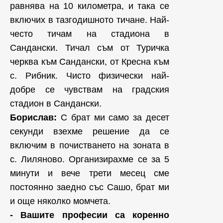
равнява на 10 километра, и така се
включих в тазгодишното тичане. Най-
често тичам на стадиона в
Сандански. Тичал съм от Туричка
черква към Сандански, от Кресна към
с. Рибник. Чисто физически най-
добре се чувствам на градския
стадион в Сандански.
Борислав:
С брат ми само за десет
секунди взехме решение да се
включим в почистването на зоната в
с. Лиляново. Организирахме се за 5
минути и вече трети месец сме
постоянно заедно със Сашо, брат ми
и още няколко момчета.
- Вашите професии са коренно