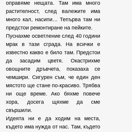
оправяме нещата. Там има много
растителност, след валежите има
много кал, насипи… Тепърва там ни
предстои ремонтиране на пейките.
Пуснахме осветление след 40 години
мрак в тази сграда. На всички е
известно какво е било там. Предстои
да засадим цветя. Окастрихме
овощните дръвчета, показаха се
чемшири. Сигурен съм, че един ден
мястото ще стане по-красиво. Трябва
ни още време. Ако бяхме повече
хора, досега щяхме да сме
свършили.
Идеята ни е да ходим на места,
където има нужда от нас. Там, където