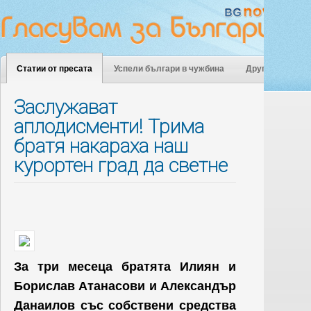
Статии от пресата
Успели българи в чужбина
Други
Заслужават
аплодисменти! Трима
братя накараха наш
курортен град да светне
За три месеца братята Илиян и
Борислав Атанасови и Александър
Данаилов със собствени средства