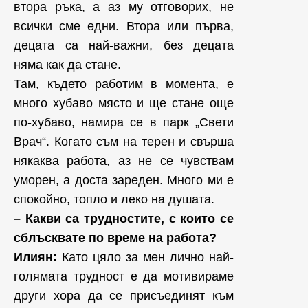
втора ръка, а аз му отговорих, не
всички сме едни. Втора или първа,
децата са най-важни, без децата
няма как да стане.
Там, където работим в момента, е
много хубаво място и ще стане още
по-хубаво, намира се в парк „Свети
Врач“. Когато съм на терен и свърша
някаква работа, аз не се чувствам
уморен, а доста зареден. Много ми е
спокойно, топло и леко на душата.
– Какви са трудностите, с които се
сблъсквате по време на работа?
Илиян:
Като цяло за мен лично най-
голямата трудност е да мотивираме
други хора да се присъединят към