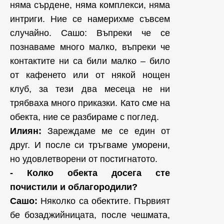
няма сърдене, няма комплекси, няма
интриги. Ние се намерихме съвсем
случайно. Сашо: Въпреки че се
познаваме много малко, въпреки че
контактите ни са били малко – било
от кафенето или от някой нощен
клуб, за тези два месеца не ни
трябваха много приказки. Като сме на
обекта, ние се разбираме с поглед.
Илиян:
Зареждаме ме се един от
друг. И после си тръгваме уморени,
но удовлетворени от постигнатото.
- Колко обекта досега сте
почистили и облагородили?
Сашо:
Няколко са обектите. Първият
бе бозаджийницата, после чешмата,