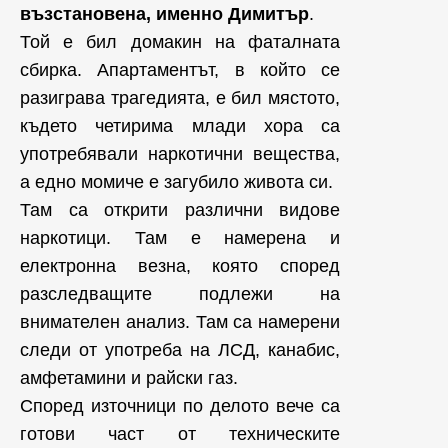
възстановена, именно Димитър
.
Той е бил домакин на фаталната
сбирка. Апартаментът, в който се
разиграва трагедията, е бил мястото,
където четирима млади хора са
употребявали наркотични вещества,
а едно момиче е загубило живота си.
Там са открити различни видове
наркотици. Там е намерена и
електронна везна, която според
разследващите подлежи на
внимателен анализ. Там са намерени
следи от употреба на ЛСД, канабис,
амфетамини и райски газ.
Според източници по делото вече са
готови част от техническите