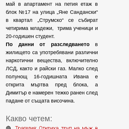
май в апартамент на петия етаж в
блок №17 на улица „Яне Сандански“
в квартал „Струмско“ се събират
четирима младежи, трима ученици и
20-годишен студент.
По данни от разследването
в
жилището са употребявани различни
наркотични вещества, включително
ЛСД, както и райски газ. Малко след
полунощ 16-годишната Ивана е
открита мъртва пред блока, а
Димитър е намерен тежко ранен след
падане от същата височина.
Какво четем:
Трагедия: Откриха труп на мъж в
🔴