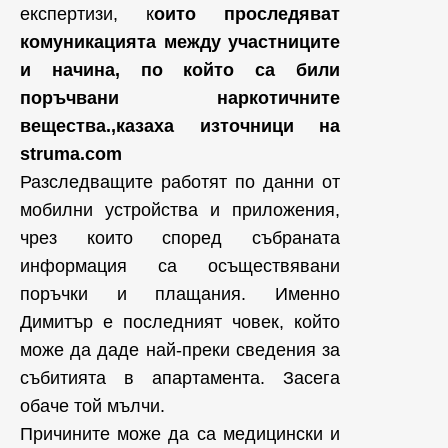
експертизи, к
оито проследяват
комуникацията между участниците
и начина, по който са били
поръчвани наркотичните
вещества.,казаха източници на
struma.com
Разследващите работят по данни от
мобилни устройства и приложения,
чрез които според събраната
информация са осъществявани
поръчки и плащания. Именно
Димитър е последният човек, който
може да даде най-преки сведения за
събитията в апартамента. Засега
обаче той мълчи.
Причините може да са медицински и