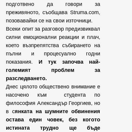
подготвено да говори за
преживяното, съобщава Struma.com,
позовавайки се на свои източници.
Всеки опит за разговор предизвиквал
силни емоционални реакции и плач,
което възпрепятства събирането на
пълни и процесуално годни
показания.
И тук започва най-
големият проблем за
разследването.
Днес цялото обществено внимание е
насочено към студента по
философия Александър Георгиев, но
в с
янката на шумните обвинения
остава един човек, без когото
истината трудно ще бъде