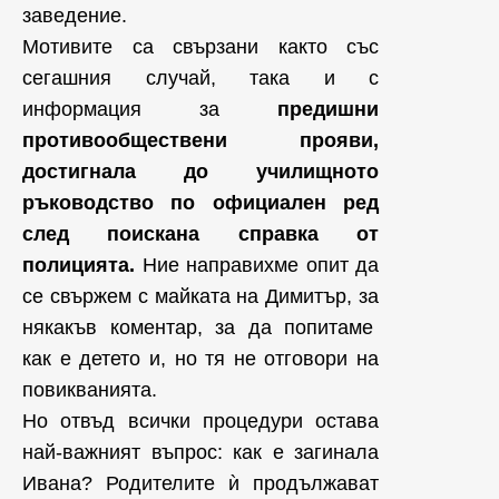
заведение.
Мотивите са свързани както със
сегашния случай, така и с
информация за
предишни
противообществени прояви,
достигнала до училищното
ръководство по официален ред
след поискана справка от
полицията.
Ние направихме опит да
се свържем с майката на Димитър, за
някакъв коментар, за да попитаме
как е детето и, но тя не отговори на
повикванията.
Но отвъд всички процедури остава
най-важният въпрос: как е загинала
Ивана? Родителите ѝ продължават