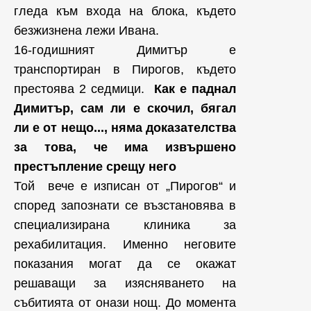
гледа към входа на блока, където
безжизнена лежи Ивана.
16-годишният Димитър е
транспортиран в Пирогов, където
престоява 2 седмици.
Как е паднал
Димитър, сам ли е скочил, бягал
ли е от нещо..., няма доказателства
за това, че има извършено
престъпление срещу него
Той вече е изписан от „Пирогов“ и
според запознати се възстановява в
специализирана клиника за
рехабилитация. Именно неговите
показания могат да се окажат
решаващи за изясняването на
събитията от онази нощ. До момента