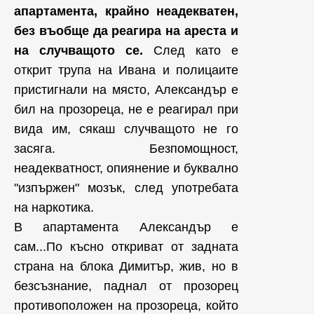
апартамента, крайно неадекватен,
без въобще да реагира на ареста и
на случващото се.
След като е
открит трупа на Ивана и полицаите
пристигнали на място, Александър е
бил на прозореца, не е реагирал при
вида им, сякаш случващото не го
засяга. Безпомощност,
неадекватност, опиянение и буквално
"изпържен" мозък, след употребата
на наркотика.
В апартамента Александър е
сам...По късно откриват от задната
страна на блока Димитър, жив, но в
безсъзнание, паднал от прозорец
противоположен на прозореца, който