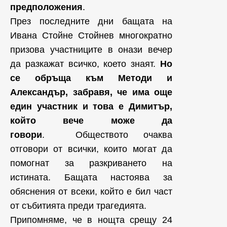
предположения
.
През последните дни бащата на
Ивана Стойне Стойнев многократно
призова участниците в онази вечер
да разкажат всичко, което знаят.
Но
се обръща към Методи и
Александър, забравя, че има още
един участник и това е Димитър,
който вече може да
говори
. Обществото очаква
отговори от всички, които могат да
помогнат за разкриването на
истината. Бащата настоява за
обяснения от всеки, който е бил част
от събитията преди трагедията.
Припомняме, че в нощта срещу 24