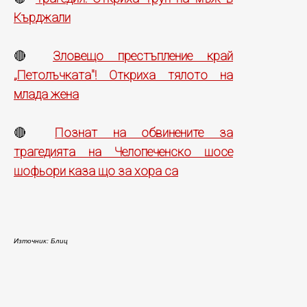
Кърджали
Зловещо престъпление край
🔴
„Петолъчката"! Откриха тялото на
млада жена
Познат на обвинените за
🔴
трагедията на Челопеченско шосе
шофьори каза що за хора са
Източник: Блиц