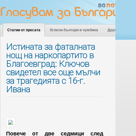
Статии от пресата
Успели българи в чужбина
Други
Истината за фаталната
нощ на наркопартито в
Благоевград: Ключов
свидетел все още мълчи
за трагедията с 16-г.
Ивана
Повече от две седмици след