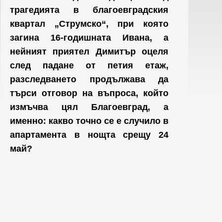
трагедията в благоевградския
квартал „Струмско“, при която
загина 16-годишната Ивана, а
нейният приятел Димитър оцеля
след падане от петия етаж,
разследването продължава да
търси отговор на въпроса, който
измъчва цял Благоевград, а
именно: какво точно се е случило в
апартамента в нощта срещу 24
май?