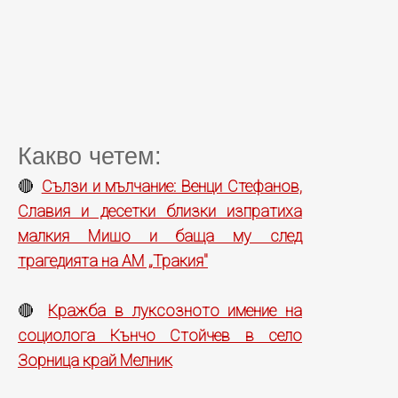
Какво четем:
Сълзи и мълчание: Венци Стефанов,
🔴
Славия и десетки близки изпратиха
малкия Мишо и баща му след
трагедията на АМ „Тракия"
Кражба в луксозното имение на
🔴
социолога Кънчо Стойчев в село
Зорница край Мелник