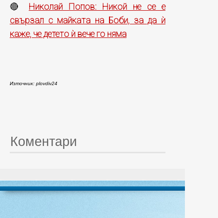
Николай Попов: Никой не се е
🔴
свързал с майката на Боби, за да ѝ
каже, че детето ѝ вече го няма
Източник: plovdiv24
Коментари
© 20