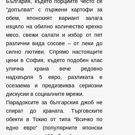
България, където порциите често се
"допълват“ с пържени картофи за
обем, японският вариант залага
изцяло на обилно количество крехко
месо, свежи салати и избор от пет
различни вида сосове – от леки до
силно лютиви. Спрямо настоящите
цени в София, където подобен клас
улична храна вече редовно
надхвърля 5 евро, разликата е
осезаема и предизвиква сериозни
дискусии в социалните мрежи.
Парадоксите за българския джоб не
спират до храната. Търговските
обекти в Токио от типа "Всичко по
едно евро“ (популярните японски