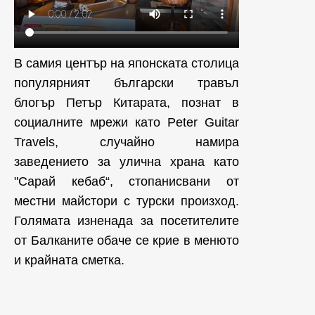
В самия център на японската столица
популярният български травъл
блогър Петър Китарата, познат в
социалните мрежи като Peter Guitar
Travels, случайно намира
заведението за улична храна като
"Сарай кебаб“, стопанисвани от
местни майстори с турски произход.
Голямата изненада за посетителите
от Балканите обаче се крие в менюто
и крайната сметка.