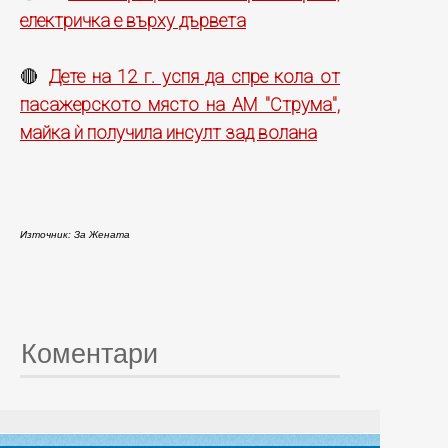
електричка е върху дървета
Дете на 12 г. успя да спре кола от
🔴
пасажерското място на АМ "Струма",
майка ѝ получила инсулт зад волана
Източник: За Жената
Коментари