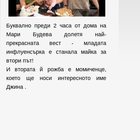
Буквално преди 2 часа от дома на
Мари Будева долетя най-
прекрасната вест - младата
инфлуенсърка е
станала майка за
втори път!
И втората й рожба е момиченце,
което ще носи интересното име
Джина .