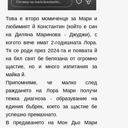
Това е второ момиченце за Мари и
любимият й Константин (който е син
на Диляна Маринова - Джуджи), с
когото вече имат 2-годишната Лора.
Тя се роди през 2024-та и появата й
на бял свят бе белязана от огромно
щастие, но и много изпитания за
майка й.
Припомняме, че малко след
раждането на Лора Мари получи
тежка диагноза - образувание на
единия бъбрек, което за щастие бе
успешно премахнато.
В предаването на Мон Дьо Мари