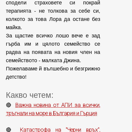
сподели страховете си покрай
терапията - не толкова за себе си,
колкото за това Лора да остане без
майка.
За щастие всичко лошо вече е зад
гърба им и цялото семейство се
радва на появата на новия член на
семейството - малката Джина.
Пожелаваме й вълшебно и безгрижно
детство!
Какво четем:
Важна новина от АПИ за всички,
🔴
тръгнали на море в България и Гърция
Катастрофа на "Черни връх",
🔴