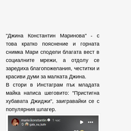
"Джина Константин Маринова" - с
това кратко пояснение и горната
снимка Мари сподели благата вест в
социалните мрежи, а отдолу се
заредиха благопожелания, честитки и
красиви думи за малката Джина.
В стори в Инстаграм пък младата
майка написа шеговито: "Пристигна
хубавата Джиджи", заигравайки се с
популярния шлагер.