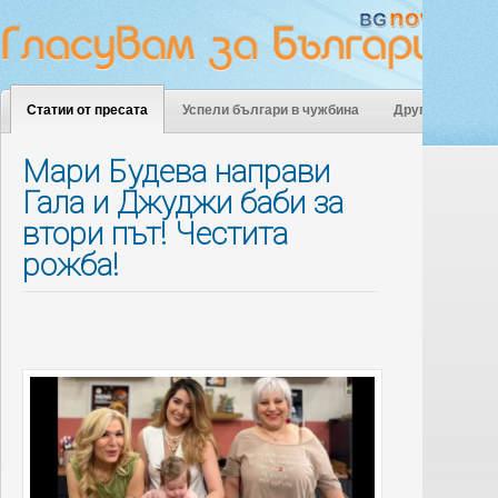
Статии от пресата
Успели българи в чужбина
Други
Мари Будева направи
Гала и Джуджи баби за
втори път! Честита
рожба!