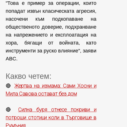
"Това е пример за операции, които
попадат извън класическата агресия,
насочени към подкопаване на
общественото доверие, подхранване
на напрежението и експлоатация на
хора, бягащи от войната, като
инструменти за руско влияние", заяви
ABС.
Какво четем:
Жертва на измама: Сами Хосни и
🔴
Мила Савова остават без дом
Силна буря отнесе покриви и
🔴
потроши стотици коли в Търговище в
Румъния