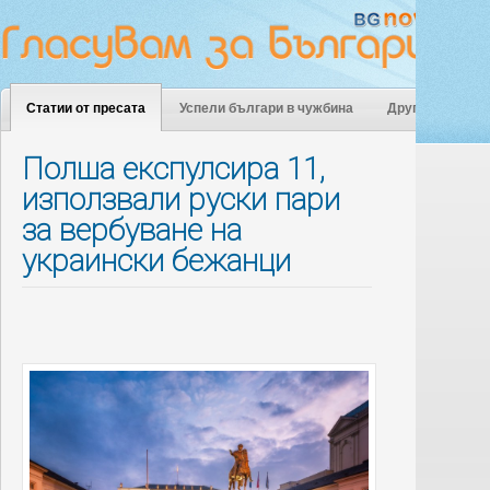
Статии от пресата
Успели българи в чужбина
Други
Полша експулсира 11,
използвали руски пари
за вербуване на
украински бежанци