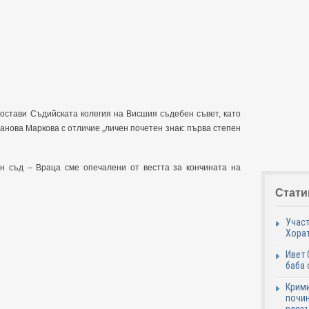
постави Съдийската колегия на Висшия съдебен съвет, като
анова Маркова с отличие „личен почетен знак: първа степен
н съд – Враца сме опечалени от вестта за кончината на
Стати
Участ
Хорат
Ивет 
баба 
Крими
почин