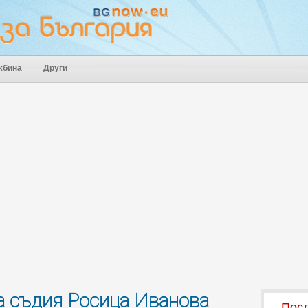
жбина
Други
а съдия Росица Иванова
Посл