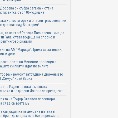
л в България
Добрева си събра багажа и стана
ртирантка със 106-годишна
шка колкото орех и опасни гръмотевични
надвисват над България!
ън, та на глог! Ралица Паскалева няма да
ти Гала, става водеща на спорно и
рейтингово риалити
дия на АМ "Марица": Трима са загинали,
тях и дете
рантьорите на Миконос пропищяха:
ашите си пият и ядат по вилите
трофа и ремонт затрудниха движението
 „Хемус" край Варна
ат на Радев нахока външната
търка и подкрепи Йотова за президент
рята на Тодор Славков проговори
а след смъртта му
а ситуация на пешеходна пътека в
н бряг: дете едва не е било прегазено