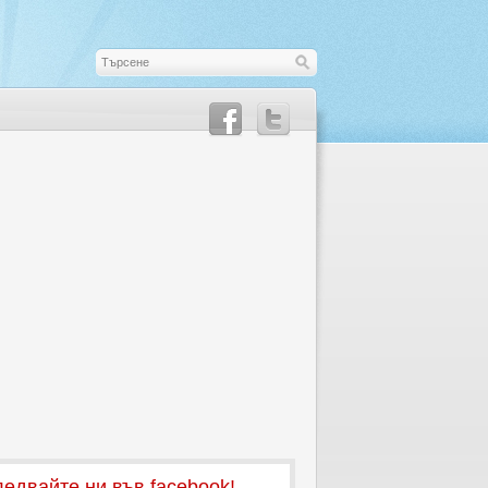
едвайте ни във facebook!