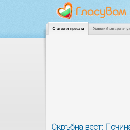
Статии от пресата
Успели българи в чу
Скръбна вест: Почин