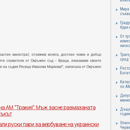
влязъ
Мира 
съква
Граду
бури 
От тр
измес
ниско
Траге
астен магистрат, отзивчив колега, достоен човек и добър
сред 
ните служители от Окръжен съд – Враца, изказваме своите
е на съдия Росица Иванова Маркова!“, написаха от Окръжен
Ресто
Богат
Катас
по АМ
Депут
минис
 на АМ "Тракия": Мъж засне размазаната
Дъще
съкът
годин
Опасн
ли руски пари за вербуване на украински
Черве