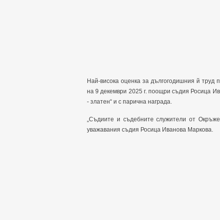
Най-висока оценка за дългогодишния й труд 
на 9 декември 2025 г. поощри съдия Росица Ив
- златен“ и с парична награда.
„Съдиите и съдебните служители от Окръже
уважавания съдия Росица Иванова Маркова.