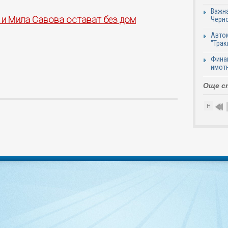
Важна
 и Мила Савова остават без дом
Черно
Автом
"Трак
Финан
имотн
Още с
Н