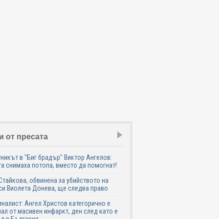
и от пресата
никът в "Биг брадър" Виктор Ангелов:
а снимаха потопа, вместо да помогнат!
Стайкова, обвинена за убийството на
си Виолета Донева, ще следва право
налист: Ангел Христов категорично е
ал от масивен инфаркт, ден след като е