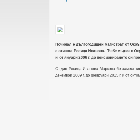
Починал е дългогодишен магистрат от Окръ
е отишла Росица Иванова. Тя бе съдия в Окр
и от януари 2006 г. до пенсионирането си пре
Съдия Росица Иванова Маркова бе заместник
декември 2009 г. до февруари 2015 г. и от октом