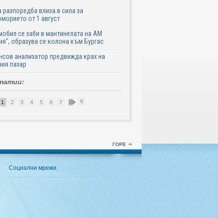
 разпоредба влиза в сила за
морието от 1 август
обил се заби в мантинелата на АМ
ия", образува се колона към Бургас
сов анализатор предвижда крах на
ия пазар
татии:
К
1
2
3
4
5
6
7
8
9
10
ГОРЕ
Социални мрежи