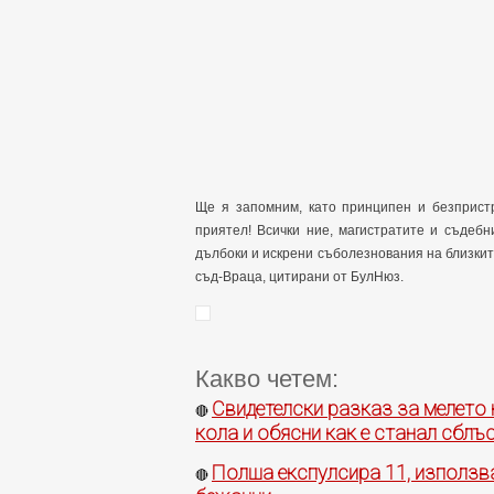
Ще я запомним, като принципен и безпристр
приятел! Всички ние, магистратите и съдеб
дълбоки и искрени съболезнования на близкит
съд-Враца, цитирани от БулНюз.
Какво четем:
Свидетелски разказ за мелето
🔴
кола и обясни как е станал сблъ
Полша експулсира 11, използва
🔴