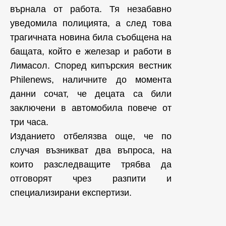
върнала от работа. Тя незабавно
уведомила полицията, а след това
трагичната новина била съобщена на
бащата, който е железар и работи в
Лимасол. Според кипърския вестник
Philenews, наличните до момента
данни сочат, че децата са били
заключени в автомобила повече от
три часа.
Изданието отбелязва още, че по
случая възникват два въпроса, на
които разследващите трябва да
отговорят чрез разпити и
специализирани експертизи.