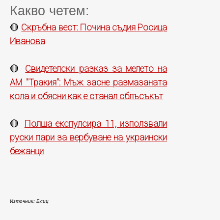
Какво четем:
Скръбна вест: Почина съдия Росица
🔴
Иванова
Свидетелски разказ за мелето на
🔴
АМ "Тракия": Мъж засне размазаната
кола и обясни как е станал сблъсъкът
Полша експулсира 11, използвали
🔴
руски пари за вербуване на украински
бежанци
Източник: Блиц