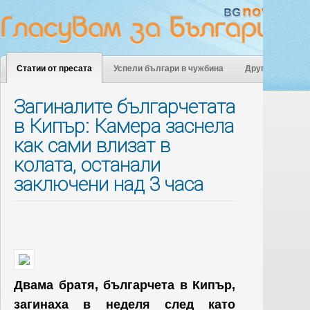
Статии от пресата
Успели българи в чужбина
Други
Загиналите българчетата
в Кипър: Камера заснела
как сами влизат в
колата, останали
заключени над 3 часа
Двама братя, българчета в Кипър,
загинаха в неделя след като