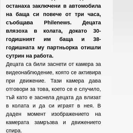
останаха заключени в автомобила
на баща си повече от три часа,
съобщава Philenews. Децата
влязоха в колата, докато 30-
годишният им баща и 38-
годишната му партньорка отишли
сутрин на работа.
Децата са били заснети от камера за
видеонаблюдение, която се активира
при движение. Тази камера дава
отговори за това, което се е случило,
тъй като е заснела децата да влизат
в колата и да си играят в нея. В
даден момент изображението на
камерата замръзва и движението
спира.