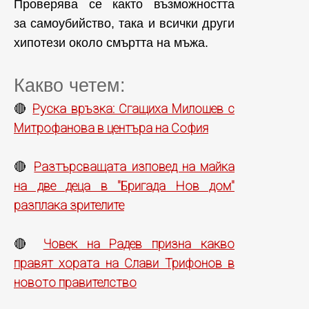
Проверява се както възможността
за самоубийство, така и всички други
хипотези около смъртта на мъжа.
Какво четем:
Руска връзка: Сгащиха Милошев с
🔴
Митрофанова в центъра на София
Разтърсващата изповед на майка
🔴
на две деца в "Бригада Нов дом"
разплака зрителите
Човек на Радев призна какво
🔴
правят хората на Слави Трифонов в
новото правителство