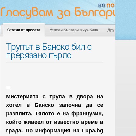
Статии от пресата
Успели българи в чужбина
Други
Трупът в Банско бил с
прерязано гърло
Мистерията с трупа в двора на
хотел в Банско започна да се
разплита. Тялото е на французин,
който живеел от известно време в
града. По информация на Lupa.bg