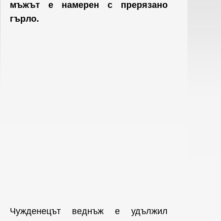
мъжът е намерен с прерязано
гърло.
Чужденецът веднъж е удължил