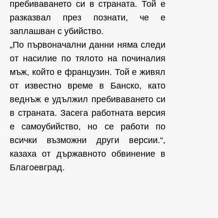
пребиваването си в страната. Той е
разказвал през познати, че е
заплашван с убийство.
„По първоначални данни няма следи
от насилие по тялото на починалия
мъж, който е французин. Той е живял
от известно време в Банско, като
веднъж е удължил пребиваването си
в страната. Засега работната версия
е самоубийство, но се работи по
всички възможни други версии.“,
казаха от държавното обвинение в
Благоевград.