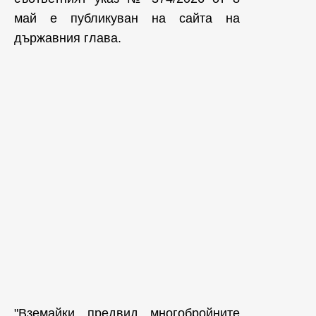
май е публикуван на сайта на
държавния глава.
"Вземайки предвид многобройните