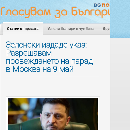
Статии от пресата
Успели българи в чужбина
Други
Зеленски издаде указ:
Разрешавам
провеждането на парад
в Москва на 9 май