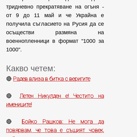
тридневно прекратяване на огъня -
от 9 до 11 май и че Украйна е
получила съгласието на Русия да се
осъществи размяна на
военнопленници в формат "1000 за
1000".
Какво четем:
Радев влиза в битка с веригите
🔴
Летен Никулден е! Честито на
🔴
имениците!
Бойко Рашков: Не мога да
🔴
повярвам, че това е същият човек,