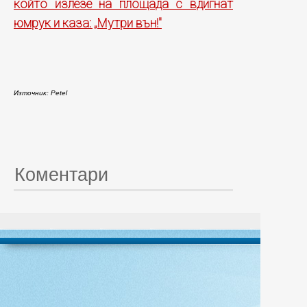
който излезе на площада с вдигнат
юмрук и каза: „Мутри вън!"
Източник: Petel
Коментари
© 20