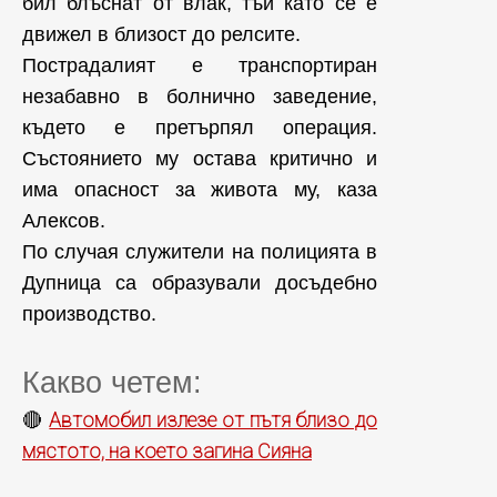
бил блъснат от влак, тъй като се е
движел в близост до релсите.
Пострадалият е транспортиран
незабавно в болнично заведение,
където е претърпял операция.
Състоянието му остава критично и
има опасност за живота му, каза
Алексов.
По случая служители на полицията в
Дупница са образували досъдебно
производство.
Какво четем:
Автомобил излезе от пътя близо до
🔴
мястото, на което загина Сияна