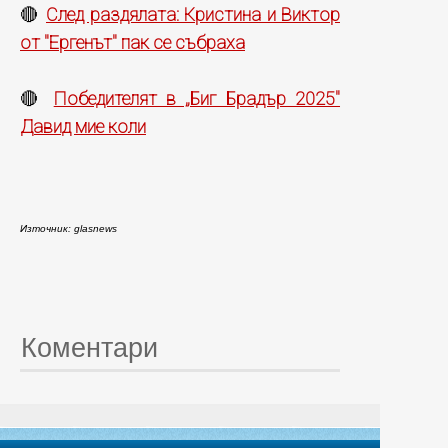
След раздялата: Кристина и Виктор
🔴
от "Ергенът" пак се събраха
Победителят в „Биг Брадър 2025"
🔴
Давид мие коли
Източник: glasnews
Коментари