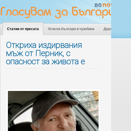
Статии от пресата
Успели българи в чужбина
Други
Откриха издирвания
мъж от Перник, с
опасност за живота е