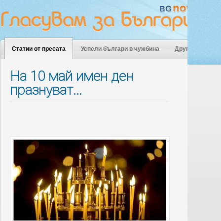
Статии от пресата
Успели българи в чужбина
Други
На 10 май имен ден
празнуват...