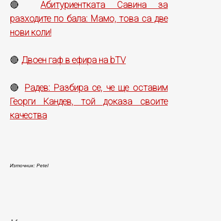
Абитуриентката Савина за
🔴
разходите по бала: Мамо, това са две
нови коли!
Двоен гаф в ефира на bTV
🔴
Радев: Разбира се, че ще оставим
🔴
Георги Кандев, той доказа своите
качества
Източник: Petel