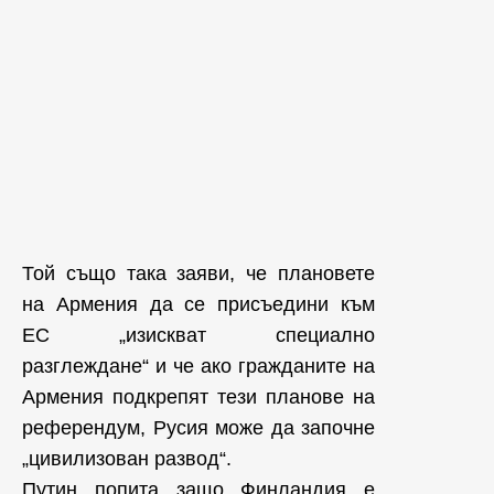
Той също така заяви, че плановете
на Армения да се присъедини към
ЕС „изискват специално
разглеждане“ и че ако гражданите на
Армения подкрепят тези планове на
референдум, Русия може да започне
„цивилизован развод“.
Путин попита защо Финландия е