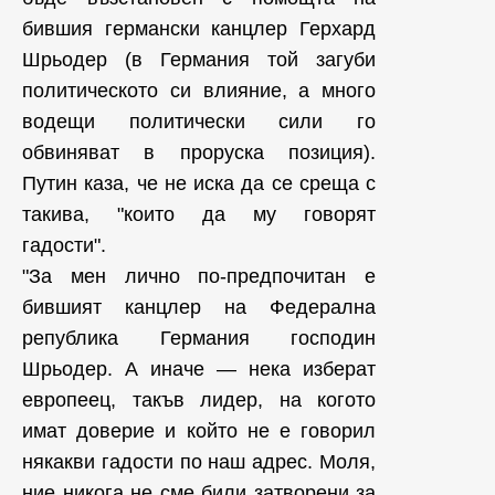
бившия германски канцлер Герхард
Шрьодер (в Германия той загуби
политическото си влияние, а много
водещи политически сили го
обвиняват в проруска позиция).
Путин каза, че не иска да се среща с
такива, "които да му говорят
гадости".
"За мен лично по-предпочитан е
бившият канцлер на Федерална
република Германия господин
Шрьодер. А иначе — нека изберат
европеец, такъв лидер, на когото
имат доверие и който не е говорил
някакви гадости по наш адрес. Моля,
ние никога не сме били затворени за