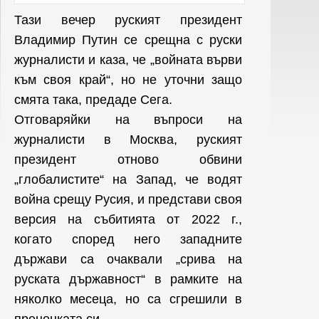
Тази вечер руският президент
Владимир Путин се срещна с руски
журналисти и каза, че „войната върви
към своя край“, но не уточни защо
смята така, предаде Сега.
Отговаряйки на въпроси на
журналисти в Москва, руският
президент отново обвини
„глобалистите“ на Запад, че водят
война срещу Русия, и представи своя
версия на събитията от 2022 г.,
когато според него западните
държави са очаквали „срива на
руската държавност“ в рамките на
няколко месеца, но са сгрешили в
преценката си.