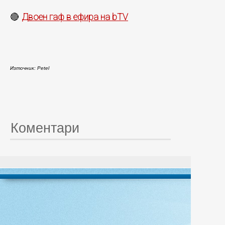
Двоен гаф в ефира на bTV
🔴
Източник: Petel
Коментари
© 20