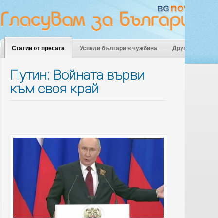
Статии от пресата
Успели българи в чужбина
Други
Путин: Войната върви
към своя край