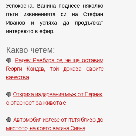
Успокоена, Ванина поднесе няколко
пъти извиненията си на Стефан
Иванов и успяха да продължат
интервюто в ефир.
Какво четем:
Радев: Разбира се, че ще оставим
🔴
Георги Кандев, той доказа своите
качества
Откриха издирвания мъж от Перник,
🔴
с опасност за живота е
Автомобил излезе от пътя близо до
🔴
мястото, на което загина Сияна