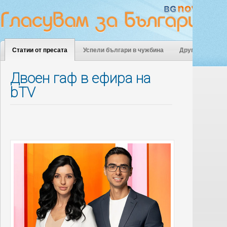
Статии от пресата
Успели българи в чужбина
Други
Двоен гаф в ефира на
bTV