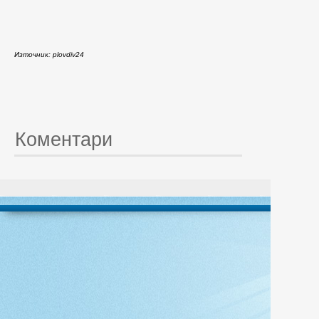
Източник: plovdiv24
Коментари
© 20