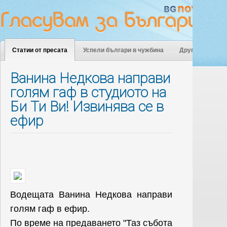
Статии от пресата
Успели българи в чужбина
Други
Ванина Недкова направи
голям гаф в студиото на
Би Ти Ви! Извинява се в
ефир
Водещата Ванина Недкова направи
голям гаф в ефир.
По време на предаването "Таз събота