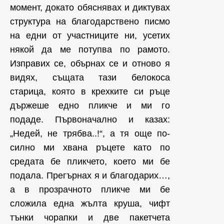
момент, докато обяснявах и диктувах
структура на благодарствено писмо
на едни от участниците ни, усетих
някой да ме потупва по рамото.
Изправих се, обърнах се и отново я
видях, същата тази белокоса
старица, която в крехките си ръце
държеше едно пликче и ми го
подаде. Първоначално и казах:
„Недей, не трябва..!“, а тя още по-
силно ми хвана ръцете като по
средата бе пликчето, което ми бе
подала. Прегърнах я и благодарих…,
а в прозрачното пликче ми бе
сложила една жълта круша, чифт
тънки чорапки и две пакетчета