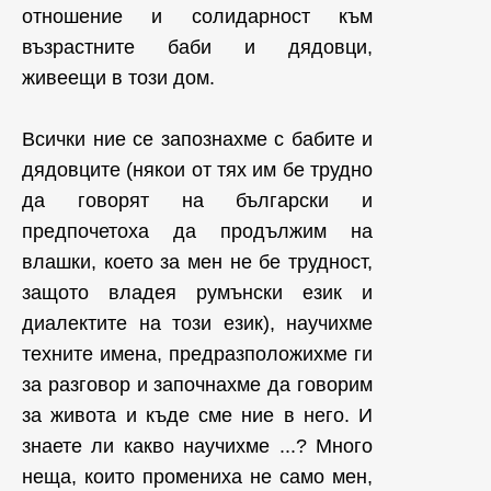
отношение и солидарност към
възрастните баби и дядовци,
живеещи в този дом.
Всички ние се запознахме с бабите и
дядовците (някои от тях им бе трудно
да говорят на български и
предпочетоха да продължим на
влашки, което за мен не бе трудност,
защото владея румънски език и
диалектите на този език), научихме
техните имена, предразположихме ги
за разговор и започнахме да говорим
за живота и къде сме ние в него. И
знаете ли какво научихме ...? Много
неща, които промениха не само мен,