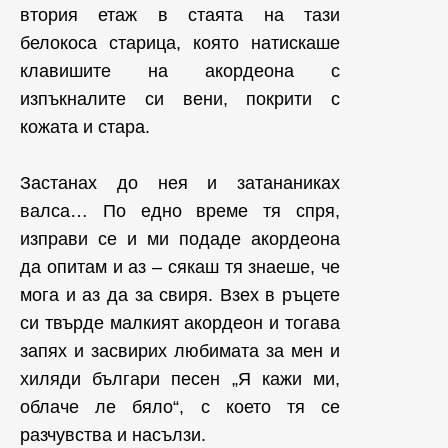
втория етаж в стаята на тази
белокоса старица, която натискаше
клавишите на акордеона с
изпъкналите си вени, покрити с
кожата и стара.
Застанах до нея и затананиках
валса… По едно време тя спря,
изправи се и ми подаде акордеона
да опитам и аз – сякаш тя знаеше, че
мога и аз да за свиря. Взех в ръцете
си твърде малкият акордеон и тогава
запях и засвирих любимата за мен и
хиляди българи песен „Я кажи ми,
облаче ле бяло“, с което тя се
разчувства и насълзи.