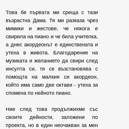
Това бе първата ми среща с тази
възрастна Дама. Тя ми разказа чрез
мимики и жестове, че някога е
свирила на пиано и че била учителка,
а днес акордеонът е единствената и
утеха в живота. Благодарение на
музиката и желанието да свири след
инсулта си, тя се възстановява с
помощта на малкия си акордеон,
който има само две октави - утеха за
спомена по нейното пиано.
Ние след това продължихме със
своите дейности, заложени по
проекта, но в един неочакван за мен