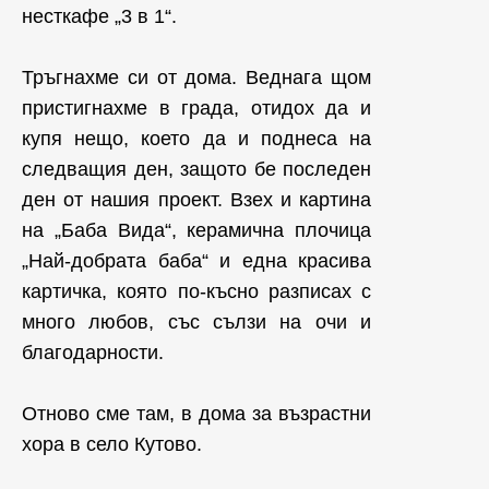
несткафе „3 в 1“.
Тръгнахме си от дома. Веднага щом
пристигнахме в града, отидох да и
купя нещо, което да и поднеса на
следващия ден, защото бе последен
ден от нашия проект. Взех и картина
на „Баба Вида“, керамична плочица
„Най-добрата баба“ и една красива
картичка, която по-късно разписах с
много любов, със сълзи на очи и
благодарности.
Отново сме там, в дома за възрастни
хора в село Кутово.