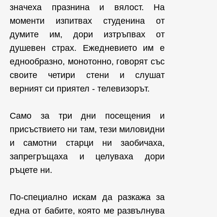
значеха празнина и вялост. На
моменти изпитвах студенина от
думите им, дори изтръпвах от
душевен страх. Ежедневието им е
еднообразно, монотонно, говорят със
своите четири стени и слушат
верният си приятел - телевизорът.
Само за три дни посещения и
присъствието ни там, тези миловидни
и самотни старци ни заобичаха,
запрегръщаха и целуваха дори
ръцете ни.
По-специално искам да разкажа за
една от бабите, която ме развълнува