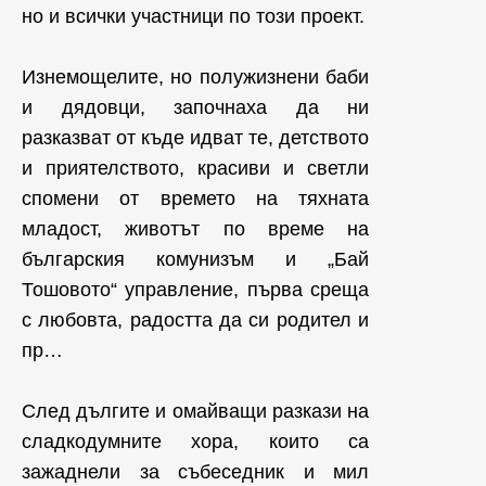
но и всички участници по този проект.
Изнемощелите, но полужизнени баби
и дядовци, започнаха да ни
разказват от къде идват те, детството
и приятелството, красиви и светли
спомени от времето на тяхната
младост, животът по време на
българския комунизъм и „Бай
Тошовото“ управление, първа среща
с любовта, радостта да си родител и
пр…
След дългите и омайващи разкази на
сладкодумните хора, които са
зажаднели за събеседник и мил