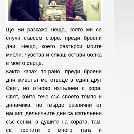
Ще Ви разкажа нещо, което ми се
случи съвсем скоро, преди броени
дни. Нещо, което разтърси моите
мисли, чувства и сякаш остави болка
в моето сърце.
Както казах по-рано, преди броени
дни животът ме отведе в един друг
Свят, но отново изпълнен с хора.
Свят, който тече със своето темпо и
динамика, но твърде различни от
нашия; делничните дни са изпълнени
със сенки, а душите на хората, там,
са пропити с много тъга и