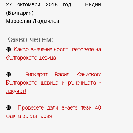
27 октомври 2018 год. - Видин
(България)
Мирослав Людмилов
Какво четем:
Какво значение носят цветовете на
🔴
българската шевица
Билкарят Васил Канисков:
🔴
Българската шевица и ръченицата -
лекуват!
Проверете дали знаете тези 40
🔴
факта за България