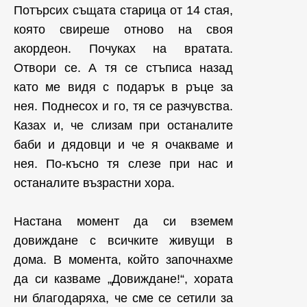
Потърсих същата старица от 14 стая,
която свиреше отново на своя
акордеон. Почуках на вратата.
Отвори се. А тя се стъписа назад
като ме видя с подарък в ръце за
нея. Поднесох и го, тя се разчувства.
Казах и, че слизам при останалите
баби и дядовци и че я очакваме и
нея. По-късно тя слезе при нас и
останалите възрастни хора.
Настана момент да си вземем
довиждане с всичките живущи в
дома. В момента, който започнахме
да си казваме „Довиждане!“, хората
ни благодаряха, че сме се сетили за