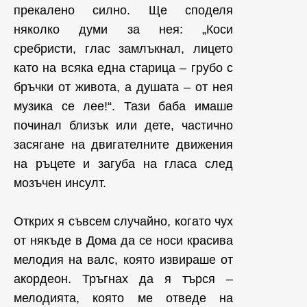
прекалено силно. Ще споделя
няколко думи за нея: „Коси
сребристи, глас замлъкнал, лицето
като на всяка една старица – грубо с
бръчки от живота, а душата – от нея
музика се лее!“. Тази баба имаше
починал близък или дете, частично
засягане на двигателните движения
на ръцете и загуба на гласа след
мозъчен инсулт.
Открих я съвсем случайно, когато чух
от някъде в Дома да се носи красива
мелодия на валс, която извираше от
акордеон. Тръгнах да я търся –
мелодията, която ме отведе на