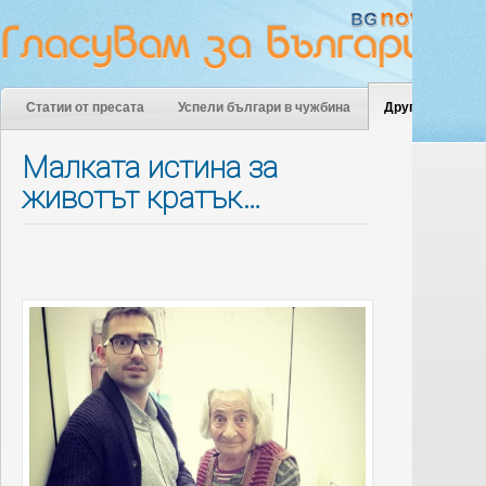
Статии от пресата
Успели българи в чужбина
Други
Малката истина за
животът кратък…