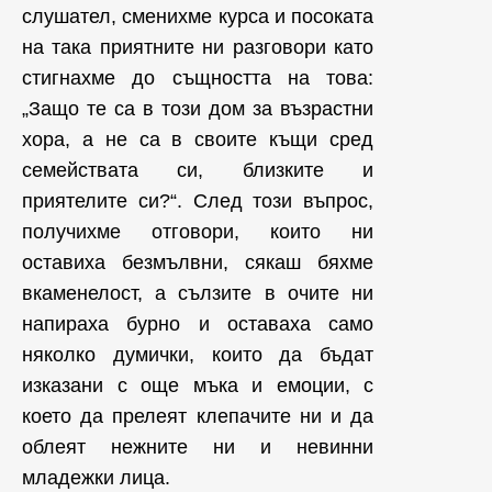
слушател, сменихме курса и посоката
на така приятните ни разговори като
стигнахме до същността на това:
„Защо те са в този дом за възрастни
хора, а не са в своите къщи сред
семействата си, близките и
приятелите си?“. След този въпрос,
получихме отговори, които ни
оставиха безмълвни, сякаш бяхме
вкаменелост, а сълзите в очите ни
напираха бурно и оставаха само
няколко думички, които да бъдат
изказани с още мъка и емоции, с
което да прелеят клепачите ни и да
облеят нежните ни и невинни
младежки лица.