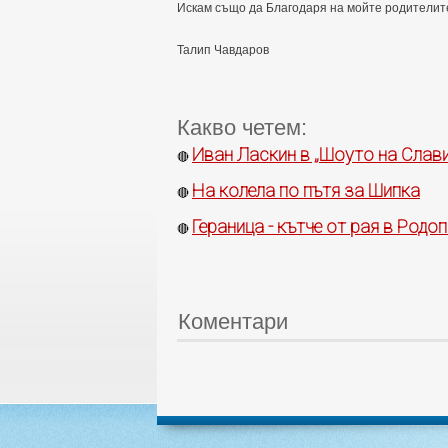
Искам също да Благодаря на мойте родителите,
Талип Чавдаров
Какво четем:
Иван Ласкин в „Шоуто на Слави“
🔴
На колела по пътя за Шипка
🔴
Гераница - кътче от рая в Родо
🔴
Коментари