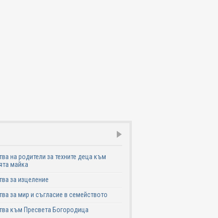
ва на родители за техните деца към
ята майка
ва за изцеление
ва за мир и съгласие в семейството
тва към Пресвета Богородица