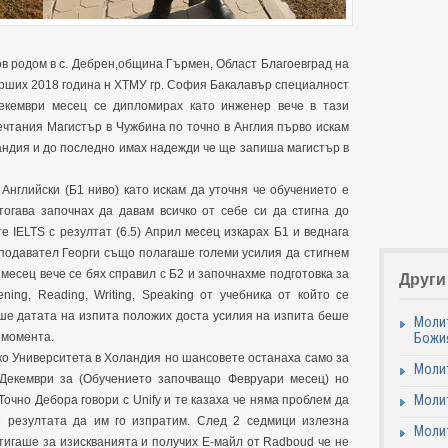
в родом в с. Дебрен,община Гърмен, Област Благоевград на
върших 2018 година н ХТМУ гр. София Бакалавър специалност
екември месец се дипломирах като инженер вече в тази
мечтания Магистър в Чужбина по точно в Англия първо искам
андия и до последно имах надежди че ще запиша магистър в
Английски (Б1 ниво) като искам да уточня че обучението е
тогава започнах да давам всичко от себе си да стигна до
е IELTS с резултат (6.5) Април месец изкарах Б1 и веднага
еподавател Георги също полагаше големи усилия да стигнем
 месец вече се бях справил с Б2 и започнахме подготовка за
Други
ning, Reading, Writing, Speaking от учебника от който се
еше датата на изпита положих доста усилия на изпита беше
Молит
Божи
 момента.
ко Университета в Холандия но шансовете останаха само за
Молит
 Декември за (Обучението започващо Февруари месец) но
Молит
Точно Дебора говори с Unify и те казаха че няма проблем да
е резултата да им го изпратим. След 2 седмици излезна
Моли
тигаше за изискванията и получих Е-майл от Radboud че не