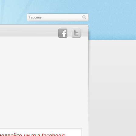
едвайте ни във facebook!