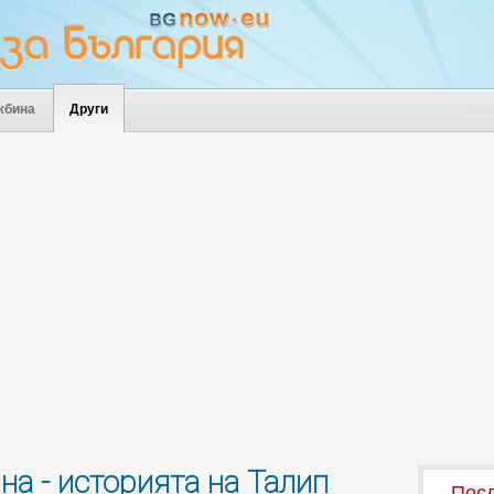
жбина
Други
а - историята на Талип
Посл