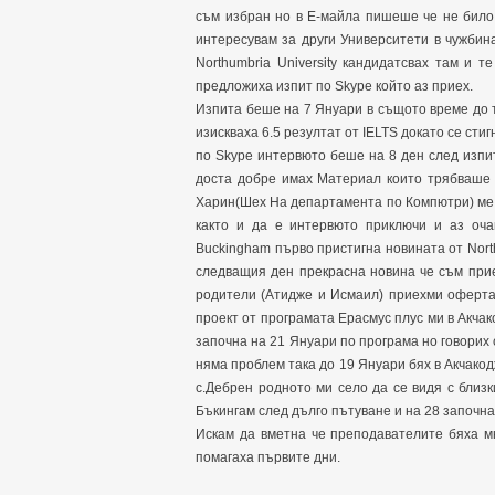
съм избран но в Е-майла пишеше че не било
интересувам за други Университети в чужбин
Northumbria University кандидатсвах там и 
предложиха изпит по Skype който аз приех.
Изпита беше на 7 Януари в същото време до т
изискваха 6.5 резултат от IELTS докато се сти
по Skype интервюто беше на 8 ден след изпит
доста добре имах Материал които трябваше 
Харин(Шех На департамента по Компютри) ме 
както и да е интервюто приключи и аз очакв
Buckingham първо пристигна новината от North
следващия ден прекрасна новина че съм при
родители (Атидже и Исмаил) приехми оферта
проект от програмата Ерасмус плус ми в Акча
започна на 21 Януари по програма но говорих 
няма проблем така до 19 Януари бях в Акчакод
с.Дебрен родното ми село да се видя с близк
Бъкингам след дълго пътуване и на 28 започна
Искам да вметна че преподавателите бяха м
помагаха първите дни.