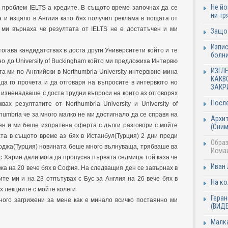
Не йо
 проблем IELTS а кредите. В същото време започнах да се
ни тр
а и изцяло в Англия като бях получил реклама в пощата от
те ми върнаха че резултата от IELTS не е достатъчен и ми
Защо 
Изпис
огава кандидатствах в доста други Университети който и те
болни
гно до University of Buckingham който ми предложиха Интервю
ИЗГЛ
а ми по Английски в Northumbria University интервюно мина
КАКВ
да го прочета и да отговаря на въпросите в интервюто но
ЗАКР
изненадваше с доста трудни въпроси на които аз отговорях
После
ах резултатите от Northumbria University и University of
umbria че за много малко не ми достигнало да се справя на
Архит
ен и ми беше изпратена оферта с дълги разговори с мойте
(Сним
та в същото време аз бях в Истанбул(Турция) 2 дни преди
Образ
коджа(Турция) новината беше много вълнуваща, трябваше ва
Исмаи
с Харин дали мога да пропусна първата седмица той каза че
Иван 
жа на 20 вече бях в София. На следващия ден се завърнах в
ите ми и на 23 отпътувах с Бус за Англия на 26 вече бях в
На ко
х лекциите с мойте колеги
Геран
ного загрижени за мене как е минало всичко постаянно ми
(ВИД
Малка