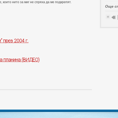
 които нито за миг не спряха да ме подкрепят.
Още с
Н
 през 2004 г.
па планина (ВИДЕО)