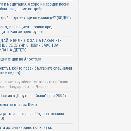
га и медитация, а хоро и народни песни
ябват, за да сме по-добре
трябва да се ходи на училище!? (ВИДЕО)
ан здрав пациент почина пред
цата. Бил се преструвал...
ЕДАЙТЕ ВИДЕОТО ЗА ДА РАЗБЕРЕТЕ
О ЩЕ СЕ СЛУЧИ С НОВИЯ ЗАКОН ЗА
ИЛА НА ДЕТЕТО!
дните дни на Апостола
ектът, който прави българите специални
ки и видео)
ование в чужбина - историята на Талип
лов Чавдаров от с. Дебрен
Ласкин в „Шоуто на Слави“ през 2004 г.
лела по пътя за Шипка
ица - кътче от рая в Родопа планина
ЕО)
та истина за животът кратък…