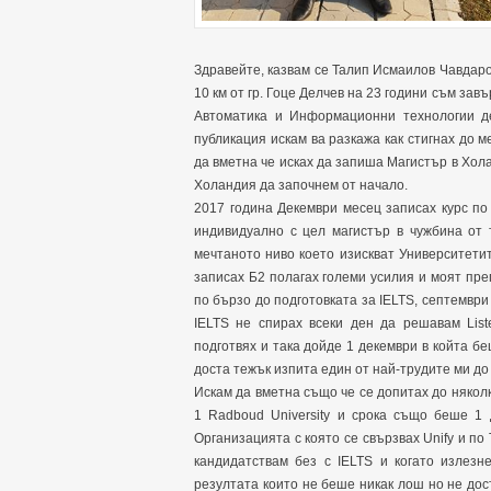
Здравейте, казвам се Талип Исмаилов Чавдаро
10 км от гр. Гоце Делчев на 23 години съм за
Автоматика и Информационни технологии д
публикация искам ва разкажа как стигнах до 
да вметна че исках да запиша Магистър в Хол
Холандия да започнем от начало.
2017 година Декември месец записах курс по 
индивидуално с цел магистър в чужбина от 
мечтаното ниво което изискват Университетит
записах Б2 полагах големи усилия и моят пр
по бързо до подготовката за IELTS, септември
IELTS не спирах всеки ден да решавам Liste
подготвях и така дойде 1 декември в койта б
доста тежък изпита един от най-трудите ми до
Искам да вметна също че се допитах до някол
1 Radboud University и срока също беше 1
Организацията с която се свързвах Unify и по 
кандидатствам без с IELTS и когато излезн
резултата които не беше никак лош но не дос