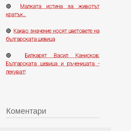
Малката истина за животът
🔴
кратък…
Какво значение носят цветовете на
🔴
българската шевица
Билкарят Васил Канисков:
🔴
Българската шевица и ръченицата -
лекуват!
Коментари