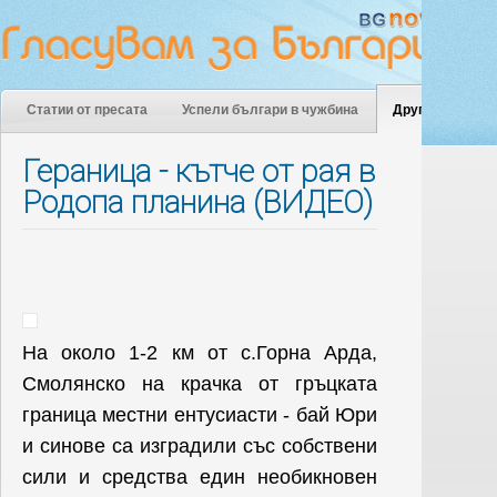
Статии от пресата
Успели българи в чужбина
Други
Гераница - кътче от рая в
Родопа планина (ВИДЕО)
На около 1-2 км от с.Горна Арда,
Смолянско на крачка от гръцката
граница местни ентусиасти - бай Юри
и синове са изградили със собствени
сили и средства един необикновен