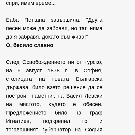
спри, имам време...
Баба Петкана завършила: "Друга
песен може да забравя, но тая няма
да я забравя, докато съм жива!"
О, бесило славно
След Освобождението ни от турско,
на 6 август 1878 г., в София,
столицата на новата Българска
държава, било взето решение да се
построи паметник на Васил Левски
на мястото, където е обесен.
Предложението било на граф
Игнатиев, подкрепил го и
тогавашният губернатор на София