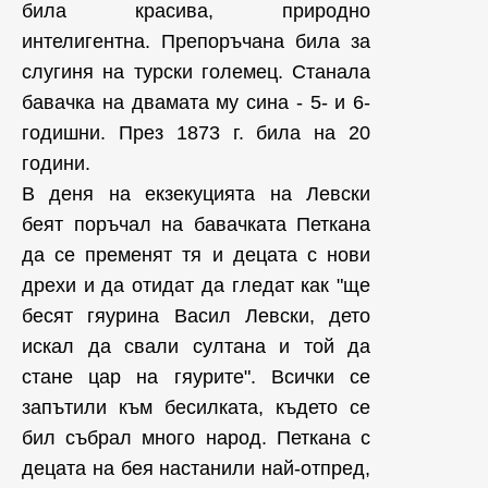
била красива, природно
интелигентна. Препоръчана била за
слугиня на турски големец. Станала
бавачка на двамата му сина - 5- и 6-
годишни. През 1873 г. била на 20
години.
В деня на екзекуцията на Левски
беят поръчал на бавачката Петкана
да се пременят тя и децата с нови
дрехи и да отидат да гледат как "ще
бесят гяурина Васил Левски, дето
искал да свали султана и той да
стане цар на гяурите". Всички се
запътили към бесилката, където се
бил събрал много народ. Петкана с
децата на бея настанили най-отпред,