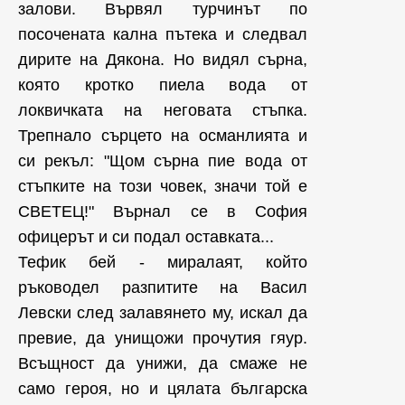
залови. Вървял турчинът по
посочената кална пътека и следвал
дирите на Дякона. Но видял сърна,
която кротко пиела вода от
локвичката на неговата стъпка.
Трепнало сърцето на османлията и
си рекъл: "Щом сърна пие вода от
стъпките на този човек, значи той е
СВЕТЕЦ!" Върнал се в София
офицерът и си подал оставката...
Тефик бей - миралаят, който
ръководел разпитите на Васил
Левски след залавянето му, искал да
превие, да унищожи прочутия гяур.
Всъщност да унижи, да смаже не
само героя, но и цялата българска