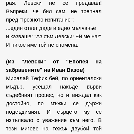
рая. Левски не се предавал!
Въпреки, че бил сам, не трепнал
пред "грозното изпитание":
...един ответ даде и едно мълчанье
и казваше: "Аз съм Левски! Ей ме на!"
И никое име той не спомена.
(Из "Левски" от "Епопея на
забравените" на Иван Вазов)
Миралай Тефик бей, по ориенталски
мъдър, усещал накъде върви
съдебният процес, но и виждал как
достойно, по мъжки се държи
подсъдимият. И сърцето му се
изпълвало с уважение към него. В
тези мигове на тежък двубой той