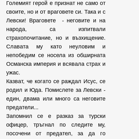
Големият герой е признат не само от
своите, но и от враговете си. Така и с
Левски! Враговете - неговите и на
народа, са изпитвали
страхопочитание, но и възхищение.
Славата му като неуловим и
непобедим се носела из обширната
Османска империя и всявала страх и
ужас.
Казват, че когато се раждал Исус, се
родил и Юда. Помислете за Левски -
един, двама или много са неговите
предатели...
Запомнил се е разказ за турски
офицер, тръгнал по следите му,
посочени от предател, за да го