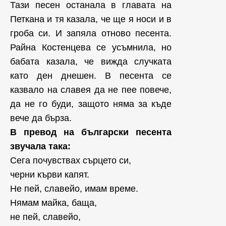
Тази песен останала в главата на
Петкана и тя казала, че ще я носи и в
гроба си. И запяла отново песента.
Райна Костенцева се усъмнила, но
бабата казала, че вижда случката
като ден днешен. В песента се
казвало на славея да не пее повече,
да не го буди, защото няма за къде
вече да бърза.
В превод на български песента
звучала така:
Сега почувствах сърцето си,
черни кърви капят.
Не пей, славейо, имам време.
Нямам майка, баща,
не пей, славейо,