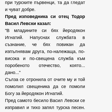
при турските първенци, та да гледат
и чуват добре.
Пред изповедника си отец Тодор
Васил Левски казал:
"В младините си бях йеродякон
Игнатий. Напуснах службата в
съзнание, че бях повикан да
изпълнявам друга, по-належаща, по-
висока и по-свещена служба към
поробеното отечество, която...
дано..."
Сълза се отронила от очите му и той
помолил свещеника да се помоли
Богу за йеродякон Игнатий.
Пред самото бесило Васил Левски се
изправил и тихо запял турска песен.