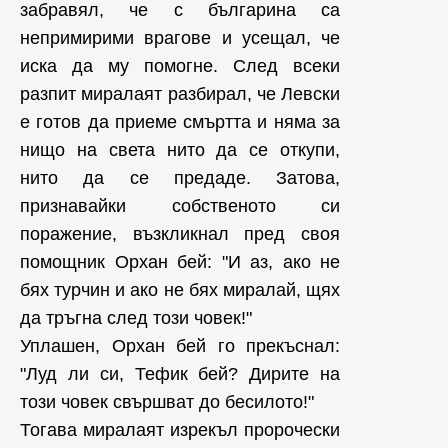
забравял, че с българина са
непримирими врагове и усещал, че
иска да му помогне. След всеки
разпит миралаят разбирал, че Левски
е готов да приеме смъртта и няма за
нищо на света нито да се откупи,
нито да се предаде. Затова,
признавайки собственото си
поражение, възкликнал пред своя
помощник Орхан бей: "И аз, ако не
бях турчин и ако не бях миралай, щях
да тръгна след този човек!"
Уплашен, Орхан бей го прекъснал:
"Луд ли си, Тефик бей? Дирите на
този човек свършват до бесилото!"
Тогава миралаят изрекъл пророчески