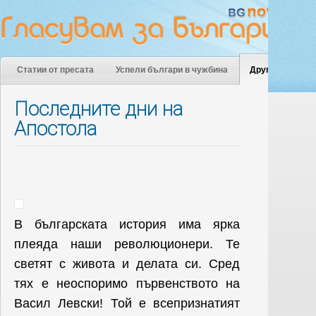
Статии от пресата
Успели българи в чужбина
Други
Последните дни на
Апостола
В българската история има ярка
плеяда наши революционери. Те
светят с живота и делата си. Сред
тях e неоспоримо първенството на
Васил Левски! Той е всепризнатият