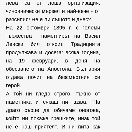
лева са от лоша организация,
чиновнически мързел и най-вече - от
разсипия! Не е ли същото и днес?
На 22 октомври 1895 г. с големи
тържества паметникът на Васил
Левски бил открит. Традицията
продължава и досега: всяка година,
на 19 февруари, в деня на
обесването на Апостола, България
отдава почит на безсмъртния си
герой.
А той ни гледа строго, тъжно от
паметника и сякаш ни казва: "На
драго сърце да обичаме оногова,
който ни покаже грешките, инак той
не е наш приятел". И ни пита как