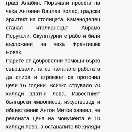
граф Алабин. Поръчали проекта на
чеха Антонин Вацлав Колар, градски
архитект на столицата. Каменоделец
станал италианецът Абрамо
Перукели. Скулптурните работи били
възложени на чеха Франтишек
Новак.
Парите от доброволни помощи бързо
свършвали, та се налагало работата
да спира и строежът се проточил
цели 16 години. Всичко струвало 70
хиляди златни лева. Известният
български живописец, изкуствовед и
общественик Антон Митов заявил, че
реалната цена на монумента е 10
хиляди лева, а останалите 60 хиляди