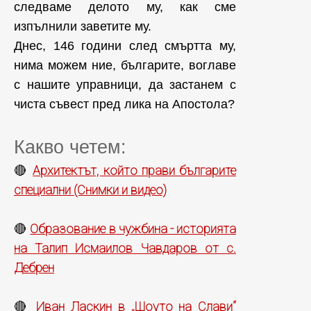
следваме делото му, как сме
изпълнили заветите му.
Днес, 146 години след смъртта му,
нима можем ние, българите, воглаве
с нашите управници, да застанем с
чиста съвест пред лика на Апостола?
Какво четем:
Архитектът, който прави българите
🔴
специални (Снимки и видео)
Образование в чужбина - историята
🔴
на Талип Исмаилов Чавдаров от с.
Дебрен
Иван Ласкин в „Шоуто на Слави“
🔴