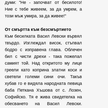
думи: "Не - започват от бесилото!
Ние с тебе живеем, за да умрем, а
този мъж умира, за да живее!"
От смъртта към безсмъртието
Към бесилката Васил Левски вървял
твърдо. Изглеждал висок, стъпвал
бодро с изправена глава. Облечен
бил с чисти дрехи - така пожелал
самият той. Над откритото му лице
греели като коприна златни коси и
светели големи сини очи. Такъв
хубав го е видяла народната певица
баба Петкана Хъшова от с. Лозен,
Софийско. Тя е жива свидетелка на
обесването на Васил Левски.