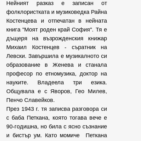
Нейният разказ е записан от
фолклористката и музиковедка Райна
Костенцева и отпечатан в нейната
книга "Моят роден край София". Тя е
дъщеря на възрожденския книжар
Михаил Костенцев - съратник на
Левски. Завършила е музикалното си
образование в Женева и станала
професор по етномузика, доктор на
науките. Владеела три езика.
Общувала е с Яворов, Гео Милев,
Пенчо Славейков.
През 1943 г. тя записва разговора си
с баба Петкана, която тогава вече е
90-годишна, но била с ясно съзнание
и бистър ум. Като момиче Петкана