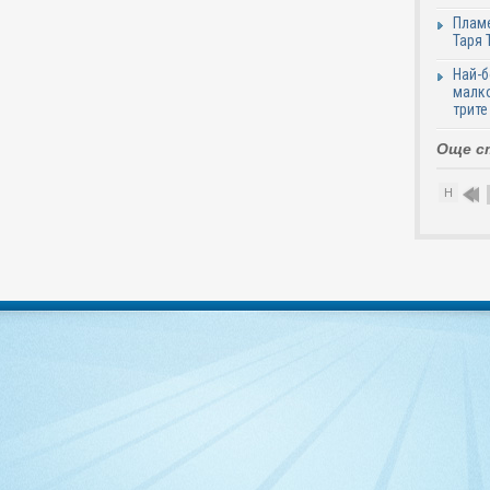
Пламе
Таря 
Най-б
малко
трите
Още с
Н