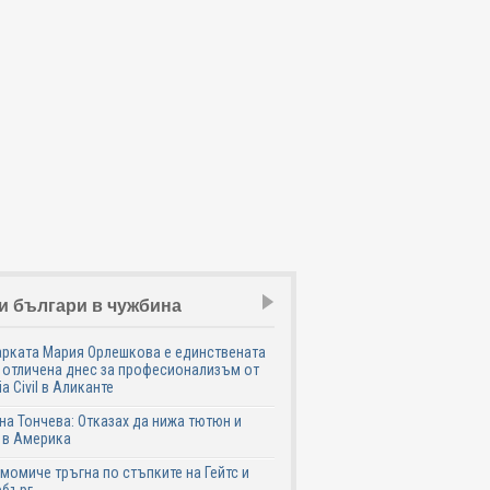
и българи в чужбина
рката Мария Орлешкова е единствената
 отличена днес за професионализъм от
ia Civil в Аликанте
а Тончева: Отказах да нижа тютюн и
 в Америка
момиче тръгна по стъпките на Гейтс и