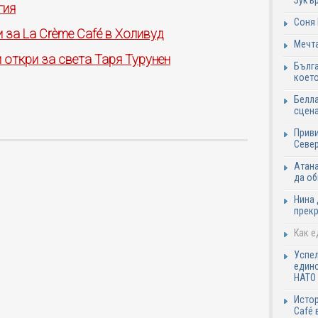
Зукъ
гия
Соня 
 за La Crème Café в Холивуд
Мечта
 откри за света Таря Турунен
Бълга
коет
Белла
сцен
Приви
Север
Атана
да о
Нина 
прекр
Как е
Успел
единс
НАТО 
Истор
Café 