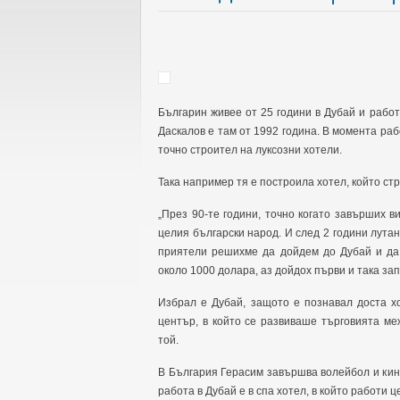
Българин живее от 25 години в Дубай и рабо
Даскалов е там от 1992 година. В момента раб
точно строител на луксозни хотели.
Така например тя е построила хотел, който стр
„През 90-те години, точно когато завърших в
целия български народ. И след 2 години лутан
приятели решихме да дойдем до Дубай и да 
около 1000 долара, аз дойдох първи и така зап
Избрал е Дубай, защото е познавал доста х
център, в който се развиваше търговията ме
той.
В България Герасим завършва волейбол и ки
работа в Дубай е в спа хотел, в който работи ц