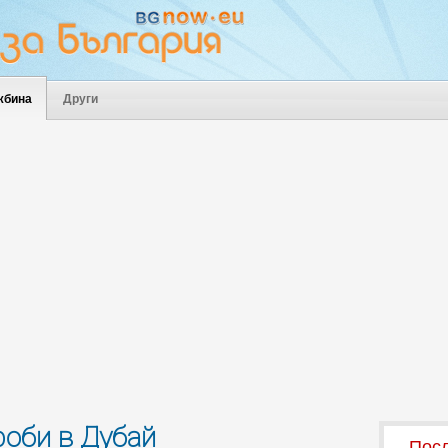
жбина
Други
роби в Дубай
Посл