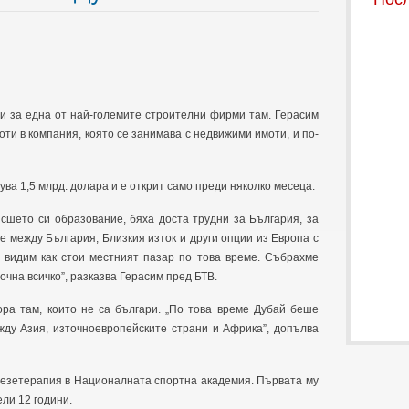
ти за една от най-големите строителни фирми там. Герасим
оти в компания, която се занимава с недвижими имоти, и по-
ува 1,5 млрд. долара и е открит само преди няколко месеца.
исшето си образование, бяха доста трудни за България, за
е между България, Близкия изток и други опции из Европа с
видим как стои местният пазар по това време. Събрахме
очна всичко”, разказва Герасим пред БТВ.
ора там, които не са българи. „По това време Дубай беше
жду Азия, източноевропейските страни и Африка”, допълва
незетерапия в Националната спортна академия. Първата му
ели 12 години.