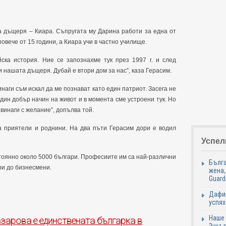
а дъщеря – Киара. Съпругата му Дарина работи за една от
овече от 15 години, а Киара учи в частно училище.
ска история. Ние се запознахме тук през 1997 г. и след
и нашата дъщеря. Дубай е втори дом за нас”, каза Герасим.
инаги съм искал да ме познават като един патриот. Засега не
дин добър начин на живот и в момента сме устроени тук. Но
винаги с желание”, допълва той.
 приятели и роднини. На два пъти Герасим дори е водил
Успел
тоянно около 5000 българи. Професиите им са най-различни
Бълга
ри до бизнесмени.
жена,
Guard
Дафин
успях
Наше 
зарова е единствената българка в