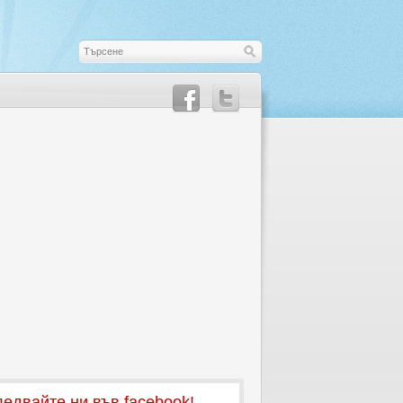
едвайте ни във facebook!