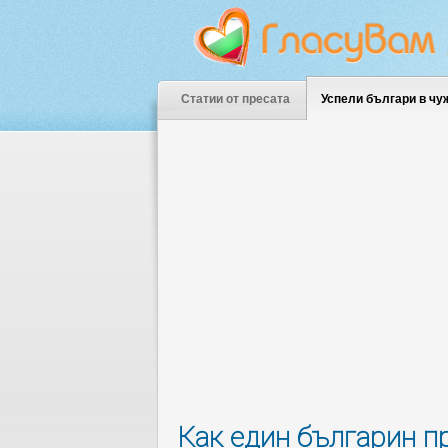
Статии от пресата
Успели българи в чу
Как един българин п