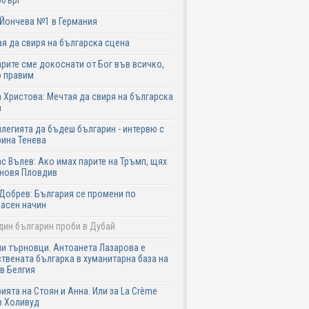
рбърг
Йончева №1 в Германия
я да свиря на българска сцена
рите сме докоснати от Бог във всичко,
о правим
 Христова: Мечтая да свиря на българска
а
легията да бъдеш българин - интервю с
ина Тенева
с Вълев: Ако имах парите на Тръмп, щях
бновя Пловдив
Добрев: България се промени по
асен начин
дин българин проби в Дубай
и търновци. Антоанета Лазарова е
твената българка в хуманитарна база на
в Белгия
ията на Стоян и Анна. Или за La Crème
в Холивуд