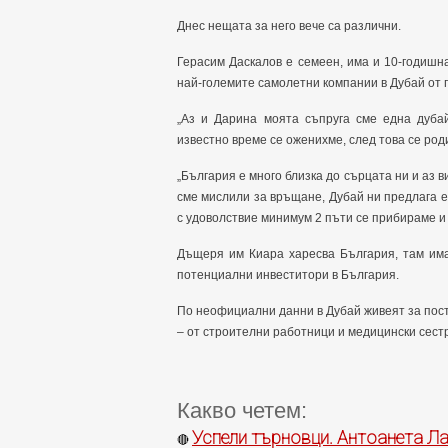
Днес нещата за него вече са различни.
Герасим Даскалов е семеен, има и 10-годишн
най-големите самолетни компании в Дубай от п
„Аз и Дарина моята съпруга сме една дубай
известно време се оженихме, след това се род
„България е много близка до сърцата ни и аз в
сме мислили за връщане, Дубай ни предлага е
с удоволствие минимум 2 пъти се прибираме и 
Дъщеря им Киара харесва България, там има
потенциални инвеститори в България.
По неофициални данни в Дубай живеят за пос
– от строителни работници и медицински сест
Какво четем:
Успели търновци. Антоанета Ла
🔴