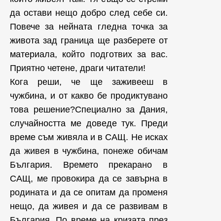
да остави нещо добро след себе си.
Повече за нейната гледна точка за
живота зад граница ще разберете от
материала, който подготвих за вас.
Приятно четене, драги читатели!
Кога реши, че ще заживееш в
чужбина, и от какво бе продиктувано
това решение?Специално за Дания,
случайността ме доведе тук. Преди
време съм живяла и в САЩ. Не исках
да живея в чужбина, понеже обичам
България. Времето прекарано в
САЩ, ме провокира да се завърна в
родината и да се опитам да променя
нещо, да живея и да се развивам в
България. По време на кризата през