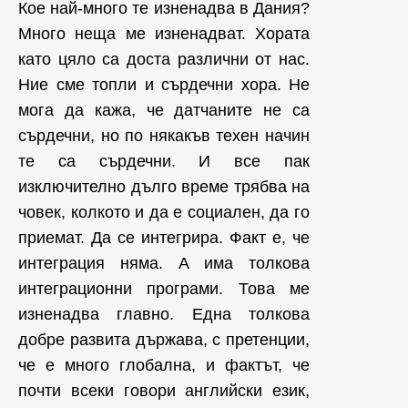
Кое най-много те изненадва в Дания?
Много неща ме изненадват. Хората
като цяло са доста различни от нас.
Ние сме топли и сърдечни хора. Не
мога да кажа, че датчаните не са
сърдечни, но по някакъв техен начин
те са сърдечни. И все пак
изключително дълго време трябва на
човек, колкото и да е социален, да го
приемат. Да се интегрира. Факт е, че
интеграция няма. А има толкова
интеграционни програми. Това ме
изненадва главно. Една толкова
добре развита държава, с претенции,
че е много глобална, и фактът, че
почти всеки говори английски език,