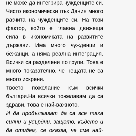
не може да интегрира чужденците си.
Чисто икономически пък Дания много
разчита на чужденците си. На този
фактор, който е главна движеща
сила в икономиката на развитите
държави. Има много чужденци и
бежанци, а няма реална интеграция.
Всички са разделени по групи. Това е
много показателно, че нещата не са
много искрени.
Твоето пожелание към всички
българи.На всички пожелавам да са
здрави. Това е най-важното.
И да продължават да са все така
силни и усърдни, защото, където и
да отидем, се оказва, че сме най-