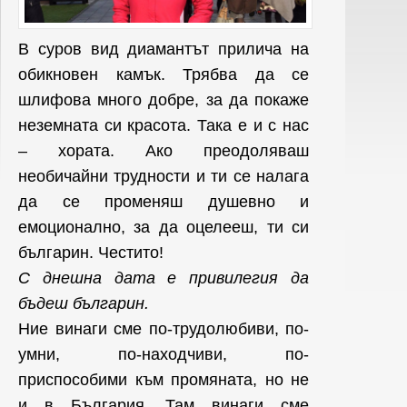
В суров вид диамантът прилича на
обикновен камък. Трябва да се
шлифова много добре, за да покаже
неземната си красота. Така е и с нас
– хората. Ако преодоляваш
необичайни трудности и ти се налага
да се променяш душевно и
емоционално, за да оцелееш, ти си
българин. Честито!
С днешна дата е привилегия да
бъдеш българин.
Ние винаги сме по-трудолюбиви, по-
умни, по-находчиви, по-
приспособими към промяната, но не
и в България. Там винаги сме