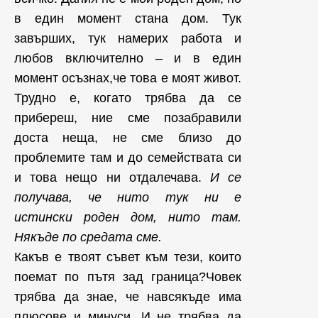
в един момент стана дом. Тук
завърших, тук намерих работа и
любов включително – и в един
момент осъзнах,че това е моят живот.
Трудно е, когато трябва да се
прибереш, ние сме позабравили
доста неща, не сме близо до
проблемите там и до семействата си
и това нещо ни отдалечава.
И се
получава, че нито тук ни е
истински роден дом, нито там.
Някъде по средата сме.
Какъв е твоят съвет към тези, които
поемат по пътя зад граница?Човек
трябва да знае, че навсякъде има
плюсове и минуси. И не трябва да