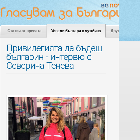
Статии от пресата
Успели българи в чужбина
Други
Привилегията да бъдеш
българин - интервю с
Северина Тенева