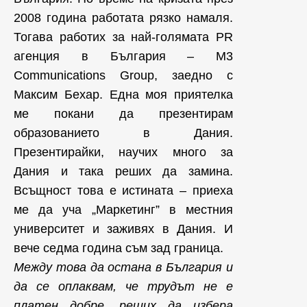
2008 година работата рязко намаля.
Тогава работих за най-голямата PR
агенция в България – M3
Communications Group, заедно с
Максим Бехар. Една моя приятелка
ме покани да презентирам
образованието в Дания.
Презентирайки, научих много за
Дания и така реших да замина.
Всъщност това е истината – приеха
ме да уча „Маркетинг” в местния
университет и заживях в Дания. И
вече седма година съм зад граница.
Между това да остана в България и
да се оплаквам, че трудът не е
платен добре, реших да избера