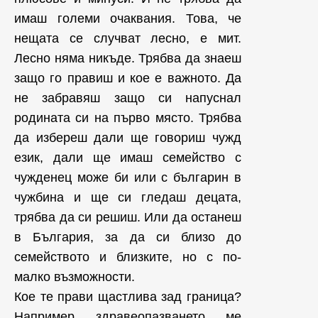
имаш големи очаквания. Това, че
нещата се случват лесно, е мит.
Лесно няма никъде. Трябва да знаеш
защо го правиш и кое е важното. Да
не забравяш защо си напуснал
родината си на първо място. Трябва
да избереш дали ще говориш чужд
език, дали ще имаш семейство с
чужденец може би или с българин в
чужбина и ще си гледаш децата,
трябва да си решиш. Или да останеш
в България, за да си близо до
семейството и близките, но с по-
малко възможности.
Кое те прави щастлива зад граница?
Например здравеопазването ме