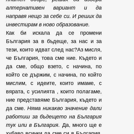
алтернативен вариант и да
направя нещо за себе си. И реших да
инвестирам в ново образование.
Как би искала да се промени
България за в бъдеще, за нас и за
тези, които идват след нас?Аз мисля,
че България, това сме ние. Където и
да сме, общо взето, с начина, по
който се държим, с начина, по който
мислим, с идеите, които имаме, с
вярата, с усилията , които полагаме,
ние представяме България, където и
да сме.
Няма никакво значение дали
работиш за бъдещето на България
тук или в България.
Да, мнoго ще е
хубаво всички да сме си в България,