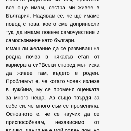
все още имам, сестра ми живее в
България. Надявам се, че ще имаме
повод с това, което сме допринесли
тук, да имаме повече самочувствие и
самосъзнание като българи.
Имаш ли желание да се развиваш на
родна почва в някакъв етап от
кариерата си?Всеки според мен иска
да живее там, където е роден.
Проблемът е, че когато човек излезе
в чужбина, му се променя оценката
за много неща. Аз също твърдя за
себе си, че много съм се променила.
Основното е, че се научих да се
приспособявам, независимо от
всичко. Дания не е мой роден дом, но