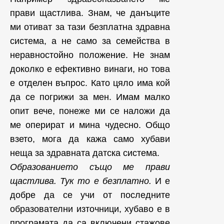
прави щастлива. Знам, че данъците
ми отиват за тази безплатна здравна
система, а не само за семейства в
неравностойно положение. Не знам
доколко е ефективно винаги, но това
е отделен въпрос. Като цяло има кой
да се погрижи за мен. Имам малко
опит вече, понеже ми се наложи да
ме оперират и мина чудесно. Общо
взето, мога да кажа само хубави
неща за здравната датска система.
Образованието също ме прави
щастлива. Тук то е безплатно.
И е
добре да се учи от последните
образователни източници, хубаво е в
програмата да са включени стажове