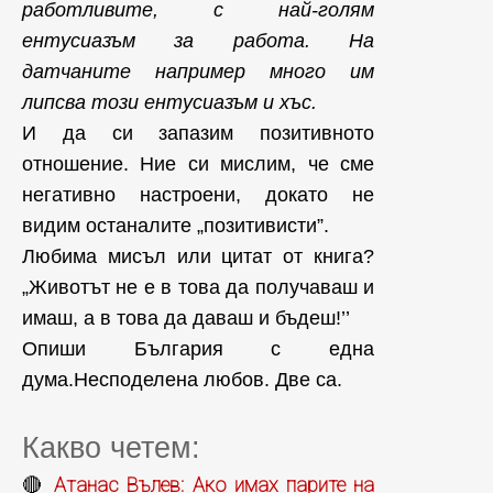
работливите, с най-голям
ентусиазъм за работа. На
датчаните например много им
липсва този ентусиазъм и хъс.
И да си запазим позитивното
отношение. Ние си мислим, че сме
негативно настроени, докато не
видим останалите „позитивисти”.
Любима мисъл или цитат от книга?
„Животът не е в това да получаваш и
имаш, а в това да даваш и бъдеш!’’
Опиши България с една
дума.Несподелена любов. Две са.
Какво четем:
Атанас Вълев: Ако имах парите на
🔴