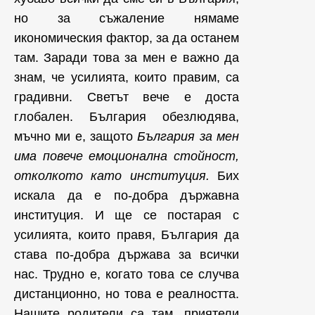
но за съжаление нямаме
икономическия фактор, за да останем
там. Заради това за мен е важно да
знам, че усилията, които правим, са
градивни. Светът вече е доста
глобален. България обезлюдява,
мъчно ми е, защото
България за мен
има повече емоционална стойност,
отколкото като институция.
Бих
искала да е по-добра държавна
институция. И ще се постарая с
усилията, които правя, България да
става по-добра държава за всички
нас. Трудно е, когато това се случва
дистанционно, но това е реалността.
Нашите родители са там, приятели