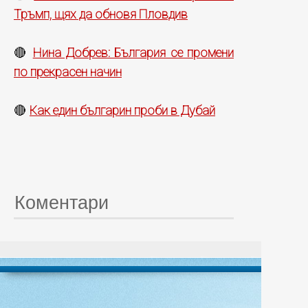
Тръмп, щях да обновя Пловдив
Нина Добрев: България се промени
🔴
по прекрасен начин
Как един българин проби в Дубай
🔴
Коментари
© 20