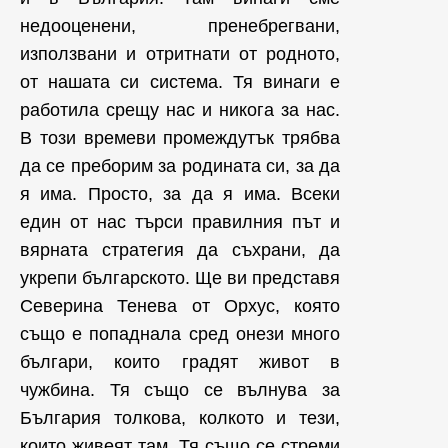
недооценени, пренебрегвани,
използвани и отритнати от родното,
от нашата си система. Тя винаги е
работила срещу нас и никога за нас.
В този времеви промеждутък трябва
да се преборим за родината си, за да
я има. Просто, за да я има. Всеки
един от нас търси правилния път и
вярната стратегия да съхрани, да
укрепи българското. Ще ви представя
Северина Тенева от Орхус, която
също е попаднала сред онези много
българи, които градят живот в
чужбина. Тя също се вълнува за
България толкова, колкото и тези,
които живеят там. Тя също се стреми