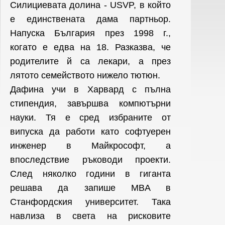
Силициевата долина - USVP, в който
е единствената дама партньор.
Напуска България през 1998 г.,
когато е едва на 18. Разказва, че
родителите й са лекари, а през
лятото семейството нижело тютюн.
Дафина учи в Харвард с пълна
стипендия, завършва компютърни
науки. Тя е сред избраните от
випуска да работи като софтуерен
инженер в Майкрософт, а
впоследствие ръководи проекти.
След няколко години в гиганта
решава да запише MBA в
Станфордския университет. Така
навлиза в света на рисковите