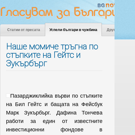
Статии от пресата
Успели българи в чужбина
Други
Наше момиче тръгна по
стъпките на Гейтс и
Зукърбърг
Пазарджиклийка върви по стъпките
на Бил Гейтс и бащата на Фейсбук
Марк Зукърбърг. Дафина Тончева
работи за един от известните
инвестиционни фондове в