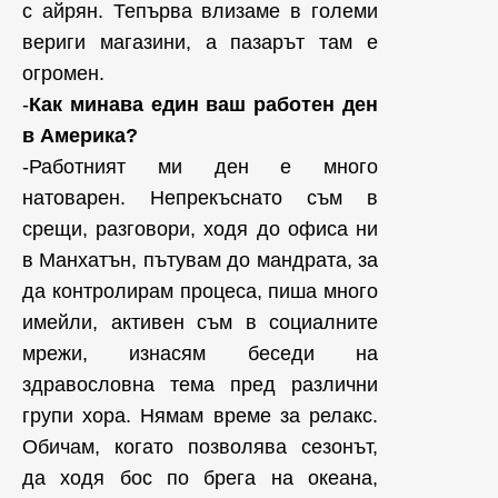
с айрян. Тепърва влизаме в големи
вериги магазини, а пазарът там е
огромен.
-
Как минава един ваш работен ден
в Америка?
-Работният ми ден е много
натоварен. Непрекъснато съм в
срещи, разговори, ходя до офиса ни
в Манхатън, пътувам до мандрата, за
да контролирам процеса, пиша много
имейли, активен съм в социалните
мрежи, изнасям беседи на
здравословна тема пред различни
групи хора. Нямам време за релакс.
Обичам, когато позволява сезонът,
да ходя бос по брега на океана,