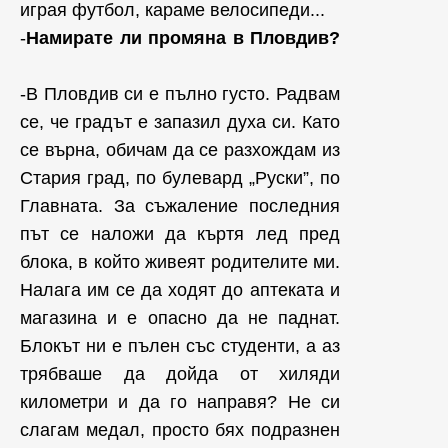
играя футбол, караме велосипеди...
-
Намирате ли промяна в Пловдив?
-В Пловдив си е пълно густо. Радвам
се, че градът е запазил духа си. Като
се върна, обичам да се разхождам из
Стария град, по булевард „Руски”, по
Главната. За съжаление последния
път се наложи да къртя лед пред
блока, в който живеят родителите ми.
Налага им се да ходят до аптеката и
магазина и е опасно да не паднат.
Блокът ни е пълен със студенти, а аз
трябваше да дойда от хиляди
километри и да го направя? Не си
слагам медал, просто бях подразнен