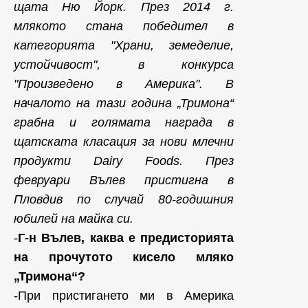
щата Ню Йорк. През 2014 г.
млякото стана победител в
категорията "Храни, земеделие,
устойчивост", в конкурса
"Произведено в Америка". В
началото на тази година „Тримона“
грабна и голямата награда в
щатската класация за нови млечни
продукти Dairy Foods. През
февруари Вълев пристигна в
Пловдив по случай 80-годишния
юбилей на майка си.
-
Г-н Вълев, каква е предисторията
на прочутото кисело мляко
„Тримона“?
-При пристигането ми в Америка