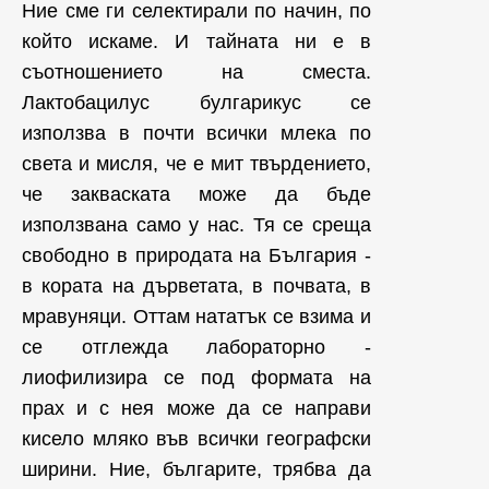
Ние сме ги селектирали по начин, по
който искаме. И тайната ни е в
съотношението на сместа.
Лактобацилус булгарикус се
използва в почти всички млека по
света и мисля, че е мит твърдението,
че закваската може да бъде
използвана само у нас. Тя се среща
свободно в природата на България -
в кората на дърветата, в почвата, в
мравуняци. Оттам нататък се взима и
се отглежда лабораторно -
лиофилизира се под формата на
прах и с нея може да се направи
кисело мляко във всички географски
ширини. Ние, българите, трябва да