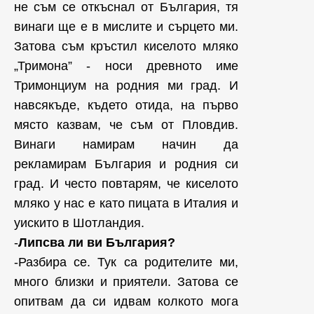
не съм се откъснал от България, тя
винаги ще е в мислите и сърцето ми.
Затова съм кръстил киселото мляко
„Тримона” - носи древното име
Тримонциум на родния ми град. И
навсякъде, където отида, на първо
място казвам, че съм от Пловдив.
Винаги намирам начин да
рекламирам България и родния си
град. И често повтарям, че киселото
мляко у нас е като пицата в Италия и
уискито в Шотландия.
-
Липсва ли ви България?
-Разбира се. Тук са родителите ми,
много близки и приятели. Затова се
опитвам да си идвам колкото мога