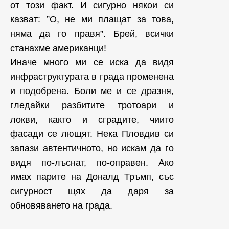
от този факт. И сигурно някои си
казват: ”О, не ми плащат за това,
няма да го правя”. Брей, всички
станахме американци!
Иначе много ми се иска да видя
инфраструктурата в града променена
и подобрена. Боли ме и се дразня,
гледайки разбитите тротоари и
локви, както и сградите, чиито
фасади се лющят. Нека Пловдив си
запази автентичното, но искам да го
видя по-лъснат, по-оправен. Ако
имах парите на Доналд Тръмп, със
сигурност щях да даря за
обновяването на града.