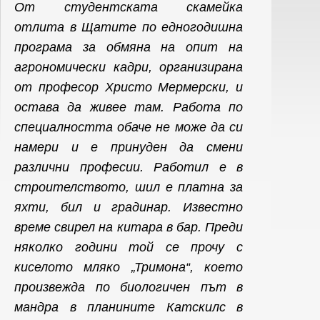
От студентската скамейка
отлита в Щатите по едногодишна
програма за обмяна на опит на
агрономически кадри, организирана
от професор Христо Мермерски, и
остава да живее там. Работа по
специалността обаче не може да си
намери и е принуден да смени
различни професии. Работил е в
строителството, шил е платна за
яхти, бил и градинар. Известно
време свирел на китара в бар. Преди
няколко години той се прочу с
киселото мляко „Тримона“, което
произвежда по биологичен път в
мандра в планините Катскилс в