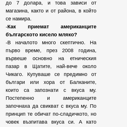
до 7 долара, и това зависи от
магазина, както и от района, в който
се намира.
-
Как приемат американците
българското кисело мляко?
-В началото много скептично. На
първо време, през 2008 година,
вървеше основно на етническия
пазар в Щатите, най-вече около
Чикаго. Купуваше се предимно от
българи или хора от Балканите,
които са запознати с вкуса му.
Постепенно и американците
започнаха да свикват с вкуса му. По
принцип те обичат по-сладичкото, но
човек възпитава вкуса си. А като