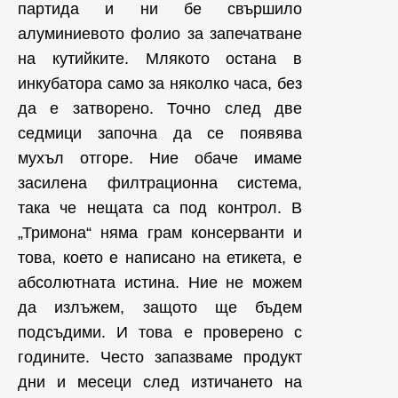
партида и ни бе свършило
алуминиевото фолио за запечатване
на кутийките. Млякото остана в
инкубатора само за няколко часа, без
да е затворено. Точно след две
седмици започна да се появява
мухъл отгоре. Ние обаче имаме
засилена филтрационна система,
така че нещата са под контрол. В
„Тримона“ няма грам консерванти и
това, което е написано на етикета, е
абсолютната истина. Ние не можем
да излъжем, защото ще бъдем
подсъдими. И това е проверено с
годините. Често запазваме продукт
дни и месеци след изтичането на