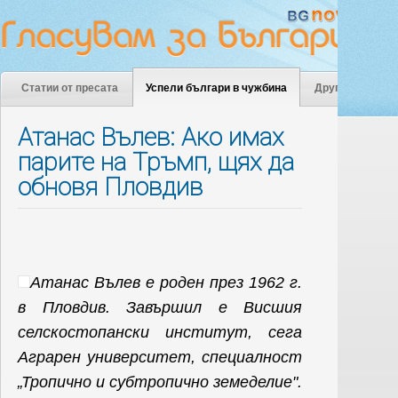
Статии от пресата
Успели българи в чужбина
Други
Атанас Вълев: Ако имах
парите на Тръмп, щях да
обновя Пловдив
Атанас Вълев е роден през 1962 г.
в Пловдив. Завършил е Висшия
селскостопански институт, сега
Аграрен университет, специалност
„Тропично и субтропично земеделие".