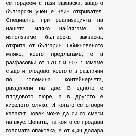
се гордеем с тази закваска, защото
български учен е неин откривател.
Специално при реализацията на
нашето мляко наблягаме, че
използваме българска закваска,
открита от българин. Обикновеното
мляко, което предлагаме, е в
разфасовки от 170 г и 907 г. Имаме
също и плодово, което е в различни
по големина контейнерчета,
разделени на две. В едното е
плодовото пюре, а в другото е
киселото мляко. И когато се отвори
капакът, човек може да си го смеси
на вкус. Цената, на която се продава
голямата опаковка, е от 4,49 долара