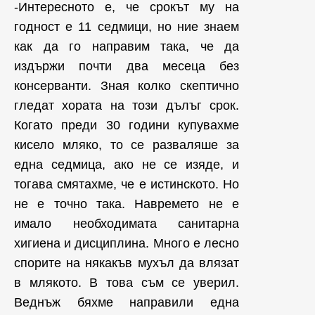
-Интересното е, че срокът му на
годност е 11 седмици, но ние знаем
как да го направим така, че да
издържи почти два месеца без
консерванти. Зная колко скептично
гледат хората на този дълъг срок.
Когато преди 30 години купувахме
кисело мляко, то се разваляше за
една седмица, ако не се изяде, и
тогава смятахме, че е истинското. Но
не е точно така. Навремето не е
имало необходимата санитарна
хигиена и дисциплина. Много е лесно
спорите на някакъв мухъл да влязат
в млякото. В това съм се уверил.
Веднъж бяхме направили една