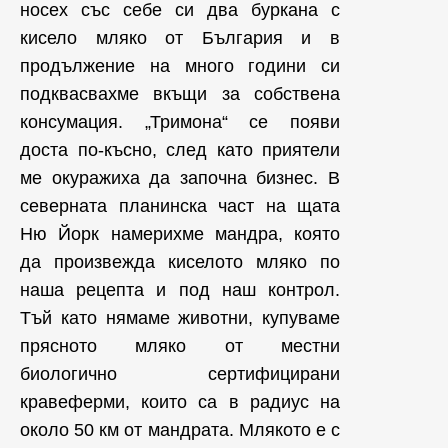
носех със себе си два буркана с
кисело мляко от България и в
продължение на много години си
подквасвахме вкъщи за собствена
консумация. „Тримона“ се появи
доста по-късно, след като приятели
ме окуражиха да започна бизнес. В
северната планинска част на щата
Ню Йорк намерихме мандра, която
да произвежда киселото мляко по
наша рецепта и под наш контрол.
Тъй като нямаме животни, купуваме
прясното мляко от местни
биологично сертифицирани
кравеферми, които са в радиус на
около 50 км от мандрата. Млякото е с