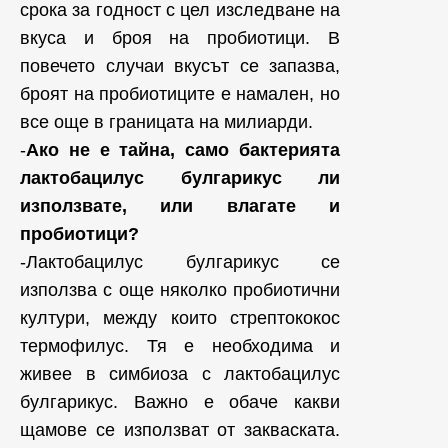
срока за годност с цел изследване на
вкуса и броя на пробиотици. В
повечето случаи вкусът се запазва,
броят на пробиотиците е намален, но
все още в границата на милиарди.
-
Ако не е тайна, само бактерията
лактобацилус булгарикус ли
използвате, или влагате и
пробиотици?
-Лактобацилус булгарикус се
използва с още няколко пробиотични
култури, между които стрептококос
термофилус. Тя е необходима и
живее в симбиоза с лактобацилус
булгарикус. Важно е обаче какви
щамове се използват от закваската.