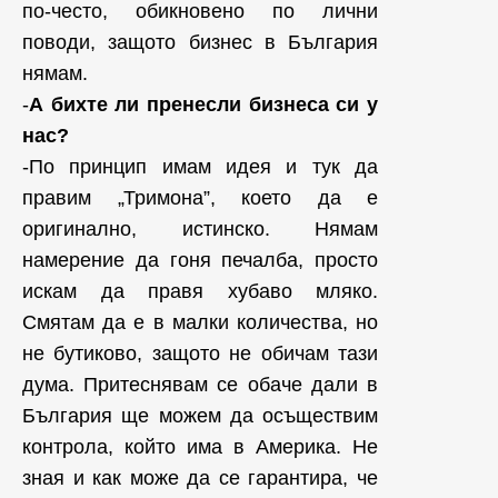
по-често, обикновено по лични
поводи, защото бизнес в България
нямам.
-
А бихте ли пренесли бизнеса си у
нас?
-По принцип имам идея и тук да
правим „Тримона”, което да е
оригинално, истинско. Нямам
намерение да гоня печалба, просто
искам да правя хубаво мляко.
Смятам да е в малки количества, но
не бутиково, защото не обичам тази
дума. Притеснявам се обаче дали в
България ще можем да осъществим
контрола, който има в Америка. Не
зная и как може да се гарантира, че