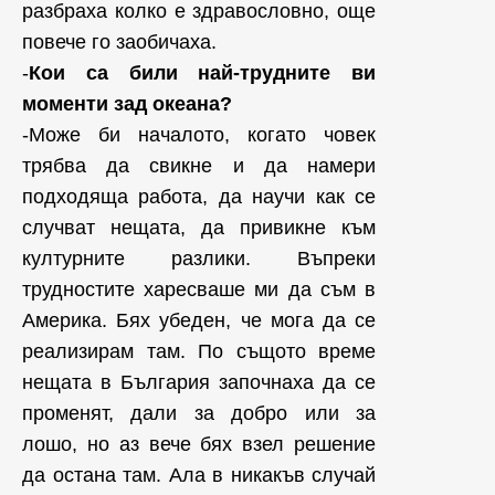
разбраха колко е здравословно, още
повече го заобичаха.
-
Кои са били най-трудните ви
моменти зад океана?
-Може би началото, когато човек
трябва да свикне и да намери
подходяща работа, да научи как се
случват нещата, да привикне към
културните разлики. Въпреки
трудностите харесваше ми да съм в
Америка. Бях убеден, че мога да се
реализирам там. По същото време
нещата в България започнаха да се
променят, дали за добро или за
лошо, но аз вече бях взел решение
да остана там. Ала в никакъв случай