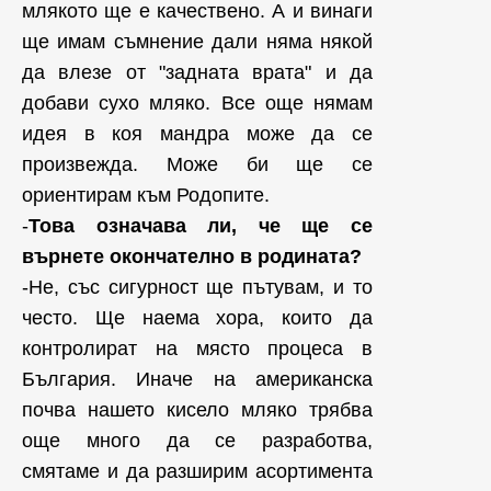
млякото ще е качествено. А и винаги
ще имам съмнение дали няма някой
да влезе от "задната врата" и да
добави сухо мляко. Все още нямам
идея в коя мандра може да се
произвежда. Може би ще се
ориентирам към Родопите.
-
Това означава ли, че ще се
върнете окончателно в родината?
-Не, със сигурност ще пътувам, и то
често. Ще наема хора, които да
контролират на място процеса в
България. Иначе на американска
почва нашето кисело мляко трябва
още много да се разработва,
смятаме и да разширим асортимента