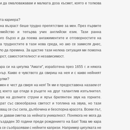
м да омаловажавам и малката доза късмет, която е толкова
ята кариера?
на възраст беше трудно препятствие за мен. През първите
мейство и тепърва учих английски език. Тази ранна
го бързо и да поема ангажиментите и отговорностите на
за трудностите в тази нова среда, но ако се замисля днес,
ло да премина. За щастие тази нелека ситуация ми помогна
дост, самостоятелност и независимост.
 си на цигулка "Амати", изработена през 1655 г. и някога
ър. Какво е чувството да свириш на нея и с какво нейният
гулки?
мен е чест да свиря на нея! Тя ми е предоставена назаем от
д което ще отиде в ръцете на друг талантлив изпълнител.
вук на долните струни и ярък брилянтен звук на горните.
рат със своеобразна свитост и топлина на звука, но тази
ващ се със сила, дълбочина и безспорна красота. Всеки път,
си давам сметка за нейната уникалност. Понякога не мога да
създаден 30 години преди рождението на Бах! Това ме кара
да се съобразявам с нейните капризи. Например цигулката не