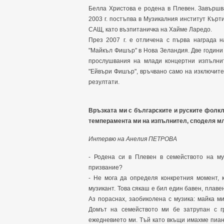
Белла Христова е родена в Плевен. Завършв
2003 г. постъпва в Музикалния институт Кърти
САЩ, като възпитаничка на Хайме Ларедо.
През 2007 г. е отличена с първа награда 
"Майкъл Фишър" в Нова Зеландия. Две години
прослушвания на млади концертни изпълнит
"Ейвъри Фишър", връчвано само на изключит
резултати.
Връзката ми с българските и руските фолкл
темперамента ми на изпълнител, споделя мл
Интервю на Анелия ПЕТРОВА
- Родена си в Плевен в семейството на муз
призвание?
- Не мога да определя конкретния момент,
музикант. Това сякаш е бил един бавен, плаве
Аз пораснах, заобиколена с музика: майка м
Домът на семейството ми бе затрупан с 
ежедневието ми. Тъй като вкъщи имахме пиан