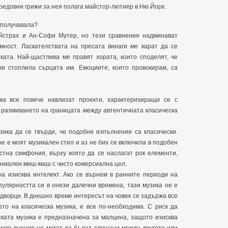
 редовни грижи за нея полага майстор-лютиер в Ню Йорк.
и получавала?
Ойстрах и Ан-Софи Мутер, но тези сравнения надминават
ност. Ласкателствата на пресата винаги ме карат да се
ката. Най-щастлива ме правят хората, които споделят, че
ли стоплила сърцата им. Емоциите, които провокирам, са
ка все повече навлизат проекти, характеризиращи се с
а размиването на границата между автентичната класическа
узика да се твърди, че подобни изпълнения са класически.
е е моят музикален стил и аз не бих се включила в подобен
естна симфония, върху която да се наслагат рок елементи,
узикален миш-маш с чисто комерсиална цел.
ка изисква интелект. Ако се върнем в ранните периоди на
пулярността си в онези далечни времена, тази музика не е
 дворци. В днешно време интересът на човек се задържа все
то на класическа музика, е все по-необходима. С риск да
ската музика е предназначена за малцина, защото изисква