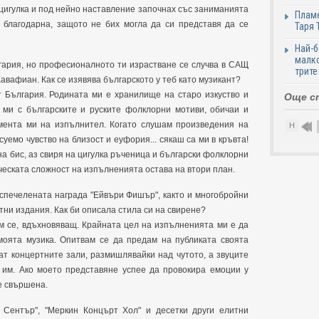
 цигулка и под нейно наставление започнах със заниманията
Пламе
о благодарна, защото не бих могла да си представя да се
Таря 
Най-б
малко
лгария, но професионалното ти израстване се случва в САЩ
трите
вафиан. Как се изявява българското у теб като музикант?
т България. Родината ми е хранилище на старо изкуство и
Още с
а ми с българските и руските фолклорни мотиви, обичаи и
мента ми на изпълнител. Когато слушам произведения на
Н
уемо чувство на близост и еуфория... сякаш са ми в кръвта!
на бис, аз свиря на цигулка ръченица и български фолклорни
ческата сложност на изпълненията остава на втори план.
 спечелената награда "Ейвъри Фишър", както и многобройни
ни издания. Как би описала стила си на свирене?
ам се, вдъхновяващ. Крайната цел на изпълненията ми е да
моята музика. Опитвам се да предам на публиката своята
ат концертните зали, размишлявайки над чутото, а звуците
 им. Ако моето представяне успее да провокира емоции у
 е свършена.
н Сентър", "Меркин Концърт Хол" и десетки други елитни