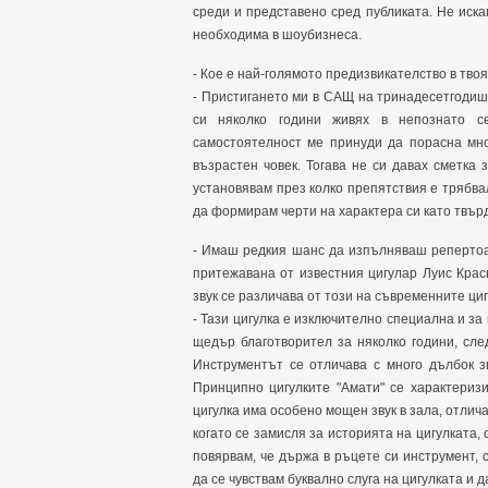
среди и представено сред публиката. Не иска
необходима в шоубизнеса.
- Кое е най-голямото предизвикателство в тво
- Пристигането ми в САЩ на тринадесетгодиш
си няколко години живях в непознато се
самостоятелност ме принуди да порасна мно
възрастен човек. Тогава не си давах сметка 
установявам през колко препятствия е трябва
да формирам черти на характера си като твър
- Имаш редкия шанс да изпълняваш репертоара
притежавана от известния цигулар Луис Красн
звук се различава от този на съвременните ци
- Тази цигулка е изключително специална и за 
щедър благотворител за няколко години, сле
Инструментът се отличава с много дълбок з
Принципно цигулките "Амати" се характеризи
цигулка има особено мощен звук в зала, отлича
когато се замисля за историята на цигулката, 
повярвам, че държа в ръцете си инструмент, 
да се чувствам буквално слуга на цигулката и 