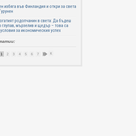
н избяга във Финландия и откри за света
Турунен
огатият родопчанин в света: Да бъдеш
 глупав, мързелив и щедър – това са
 условия за икономическия успех
татии:
К
1
2
3
4
5
6
7
8
9
10