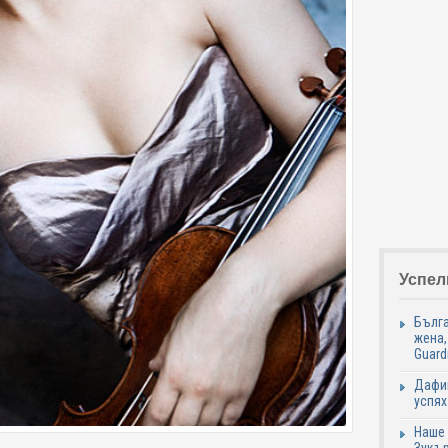
Успел
Бълга
жена,
Guard
Дафин
успях
Наше 