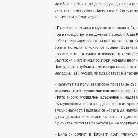
ми обаче настояваше да се науча да свиря на
си с този инструмент. Днес съм й безкрайн
занимавам с нещо друго.
- Първите си стъпки в музиката правиш в Бъ
под ръководството на Джейми Ларедо и Айда Ка
- Моите изпълнения са винаги вдъхновени о
богата история, с която се гордея. Връзкат
нагласи е много силна и изявена в темпера
български и руски композитори, усещам неопис
Често, когато публиката ме изкара на сцената 
мелодии. Тази музика ми идва отвътре и техни
- Талантът ти получава високо призвание със
комплименти от музикални критици и авторитет
- Като високо музикален, вдъхновен и, надяв
въодушевявам хората и да ги трогвам чрез 
емоционалност. Надявам се хората да напуск
да са докоснали интимни кътчета от душите
публиката, то тогава работата ми на музикант
- Била си солист в "Карнеги Хол", "Линкъл