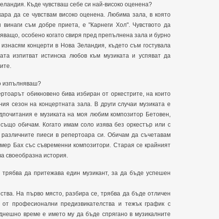
Зеландия. Къде чувстваш себе си най-високо оценена?
кара да се чувствам високо оценена. Любима зала, в която
 винаги съм добре приета, е "Карнеги Хол". Чувството да
яващо, особено когато свиря пред препълнена зала и бурно
 изнасям концерти в Нова Зеландия, където съм гостувала
ата изпитват истинска любов към музиката и успяват да
ите.
то изпълняваш?
ертоарът обикновено бива избиран от оркестрите, на които
ния сезон на концертната зала. В други случаи музиката е
едпочитания е музиката на моя любим композитор Бетовен,
 също обичам. Когато имам соло изява без оркестър или с
 различните пиеси в репертоара си. Обичам да съчетавам
имер Бах със съвременни композитори. Старая се крайният
ва своеобразна история.
а трябва да притежава един музикант, за да бъде успешен
ства. На първо място, разбира се, трябва да бъде отличен
а от професионални предизвикателства и тежък график с
 днешно време е името му да бъде спрягано в музикалните