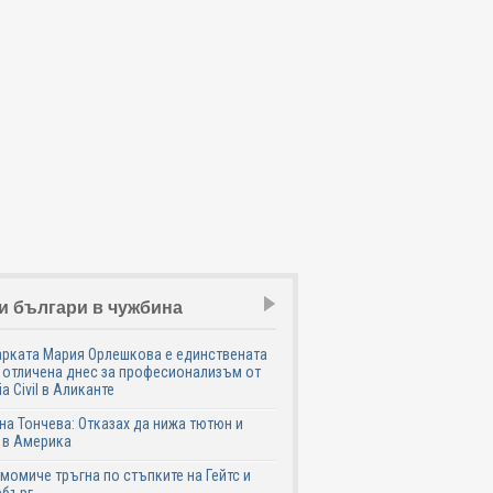
и българи в чужбина
рката Мария Орлешкова е единствената
 отличена днес за професионализъм от
ia Civil в Аликанте
а Тончева: Отказах да нижа тютюн и
 в Америка
момиче тръгна по стъпките на Гейтс и