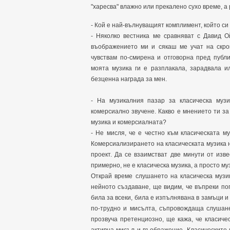
"харесва" влажно или прекалено сухо време, а
- Кой е най-вълнуващият комплимент, който с
- Няколко вестника ме сравняват с Давид 
въображението ми и сякаш ме учат на скром
чувствам по-смирена и отговорна пред публи
моята музика ги е разплакала, зарадвала и
безценна награда за мен.
- На музикалния пазар за класическа музи
комерсиално звучене. Какво е мнението ти з
музика и комерсиалната?
- Не мисля, че е честно към класическата м
Комерсиализирането на класическата музика н
проект. Да се взаимстват две минути от изв
примерно, не е класическа музика, а просто м
Открай време слушането на класическа музи
нейното създаване, ще видим, че въпреки по
била за всеки, била е изпълнявана в замъци и
по-трудно и мисълта, съпровождаща слушане
прозвуча претенциозно, ще кажа, че класиче