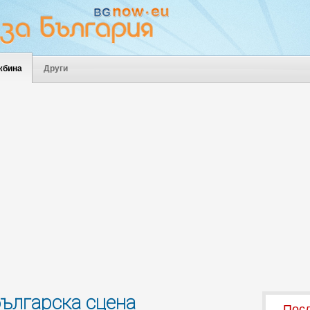
жбина
Други
българска сцена
Посл