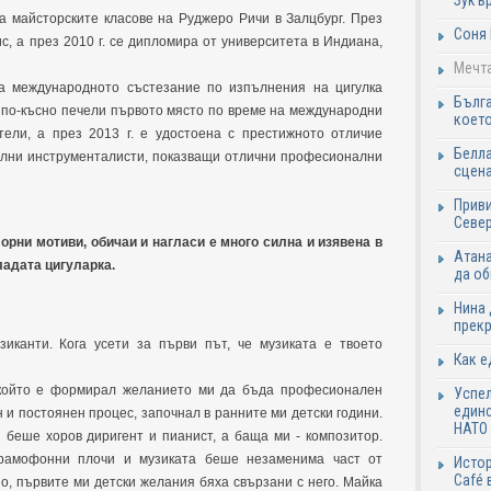
Зукъ
а майсторските класове на Руджеро Ричи в Залцбург. През
Соня 
с, а през 2010 г. се дипломира от университета в Индиана,
Мечта
на международното състезание по изпълнения на цигулка
Бълга
 по-късно печели първото място по време на международни
коет
ели, а през 2013 г. е удостоена с престижното отличие
Белла
елни инструменталисти, показващи отлични професионални
сцен
Приви
Север
орни мотиви, обичаи и нагласи е много силна и изявена в
Атана
адата цигуларка.
да о
Нина 
прекр
иканти. Кога усети за първи път, че музиката е твоето
Как е
 който е формирал желанието ми да бъда професионален
Успел
единс
н и постоянен процес, започнал в ранните ми детски години.
НАТО 
и беше хоров диригент и пианист, а баща ми - композитор.
грамофонни плочи и музиката беше незаменима част от
Истор
Café 
о, първите ми детски желания бяха свързани с него. Майка