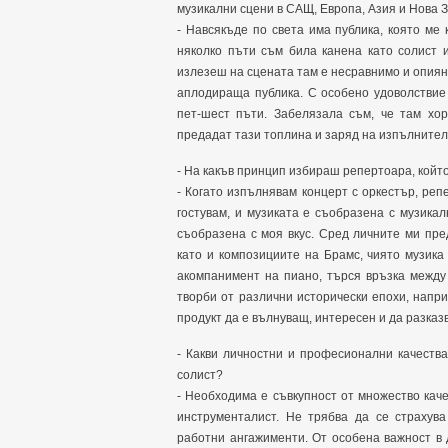
музикални сцени в САЩ, Европа, Азия и Нова 
- Навсякъде по света има публика, която ме 
няколко пъти съм била канена като солист и
излезеш на сцената там е несравнимо и опиян
аплодираща публика. С особено удоволствие
пет-шест пъти. Забелязала съм, че там хор
предадат тази топлина и заряд на изпълнител
- На какъв принцип избираш репертоара, кой
- Когато изпълнявам концерт с оркестър, реп
гостувам, и музиката е съобразена с музикал
съобразена с моя вкус. Сред личните ми пр
като и композициите на Брамс, чиято музика
акомпанимент на пиано, търся връзка между
творби от различни исторически епохи, напр
продукт да е вълнуващ, интересен и да разказ
- Какви личностни и професионални качеств
солист?
- Необходима е съвкупност от множество каче
инструменталист. Не трябва да се страхув
работни ангажименти. От особена важност в