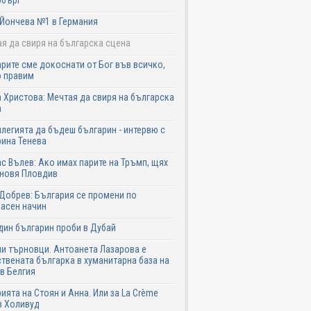
рбърг
Йончева №1 в Германия
я да свиря на българска сцена
рите сме докоснати от Бог във всичко,
о правим
 Христова: Мечтая да свиря на българска
а
легията да бъдеш българин - интервю с
ина Тенева
с Вълев: Ако имах парите на Тръмп, щях
бновя Пловдив
Добрев: България се промени по
асен начин
дин българин проби в Дубай
и търновци. Антоанета Лазарова е
твената българка в хуманитарна база на
в Белгия
ията на Стоян и Анна. Или за La Crème
в Холивуд