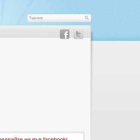
едвайте ни във facebook!